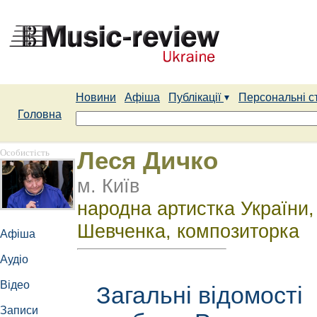
Новини
Афіша
Публікації
Персональні с
Головна
Особистість
Леся Дичко
м. Київ
народна артистка України, 
Шевченка, композиторка
Афіша
Аудіо
Відео
Загальні відомості
Записи