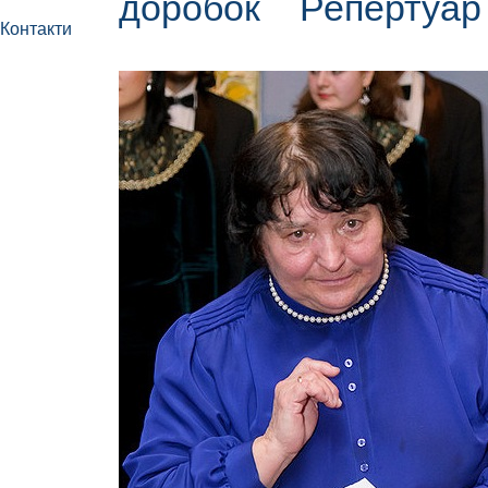
доробок
Репертуа
Контакти