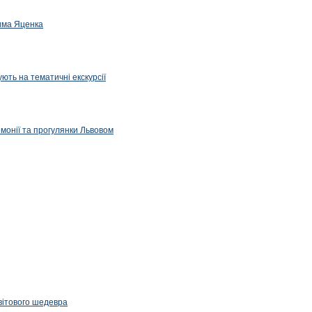
дима Яценка
ють на тематичні екскурсії
емонії та прогулянки Львовом
вітового шедевра