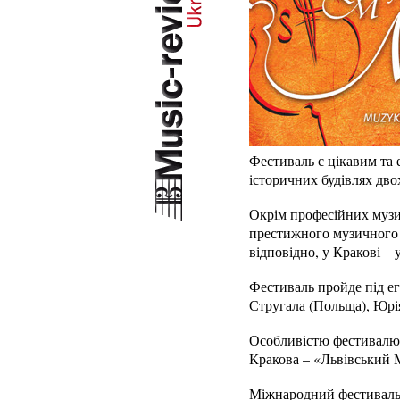
Фестиваль є цікавим та 
історичних будівлях дво
Окрім професійних музи
престижного музичного з
відповідно, у Кракові – 
Фестиваль пройде під ег
Стругала (Польща), Юрія
Особливістю фестивалю є
Кракова – «Львівський М
Міжнародний фестиваль «