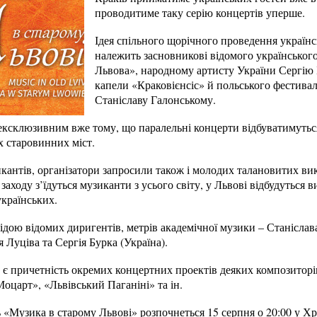
проводитиме таку серію концертів уперше.
Ідея спільного щорічного проведення україн
належить засновникові відомого українськог
Львова», народному артисту України Сергію 
капели «Краковієнсіс» й польського фестива
Станіславу Галонському.
ексклюзивним вже тому, що паралельні концерти відбуватимуться
х старовинних міст.
кантів, організатори запросили також і молодих талановитих ви
аходу з’їдуться музиканти з усього світу, у Львові відбудуться в
українських.
ідою відомих диригентів, метрів академічної музики – Станіслав
 Луціва та Сергія Бурка (Україна).
 причетність окремих концертних проектів деяких композиторів д
оцарт», «Львівський Паганіні» та ін.
Музика в старому Львові» розпочнеться 15 серпня о 20:00 у Хра