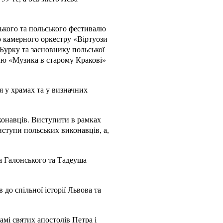
ського та польського фестивалю
о камерного оркестру «Віртуози
Бурку та засновнику польської
лю «Музика в старому Кракові»
 у храмах та у визначних
конавців. Виступити в рамках
иступи польських виконавців, а,
а Галонського та Тадеуша
о спільної історії Львова та
мі святих апостолів Петра і