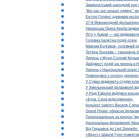
Закарпатський народний хор 
“Він нас ще сильно здивує”: к
Ентоні Гопкінс здивував неспо
37-й Міжнародний фольклорни
Українська Opera Aperta відкр
Літо у Львові — час відкрива
Головна балетна подія осені
Максим Булгаков - головний р
Тетяна Льозова – танцююча б
Липень у Музеї Соломії Круше
Дайджест подій на липень в Н
Липень у Національній опері 
Повернувся з полону диригент 
У Сумах відкриють студію еле
У Хмельницькій філармонії в
У Раді Європи відбувся концер
«Буча. Сила відродження»
Концерт пам'яті Василя Сліпа
Grand Finale: обласна філарм
Переправлення за кордон "муз
Національна філармонія Украї
Від Гершвіна до Led Zeppelin:
«Фауст» Шарля Гуно повертає