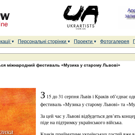
кації
Персональні сторінки
Проекти
Фотогалерея
ься міжнародний фестиваль «Музика у старому Львові»
З
15 до 31 серпня Львів і Краків об’єднає о
фестиваль «Музика у старому Львові» та «Му
За цей час у Львові відбудеться дев’ять конце
піде на підтримку українського війська.
Краків прийматиме українських гостей вже в 3