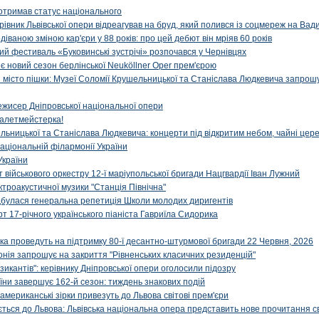
отримав статус національного
ерівник Львівської опери відреагував на бруд, який полився із соцмереж на Ва
діваною зміною кар'єри у 88 років: про цей дебют він мріяв 60 років
й фестиваль «Буковинські зустрічі» розпочався у Чернівцях
иє новий сезон берлінської Neuköllner Oper прем'єрою
ти місто пішки: Музеї Соломії Крушельницької та Станіслава Людкевича запрошу
ежисер Дніпровської національної опери
алетмейстерка!
льницької та Станіслава Людкевича: концерти під відкритим небом, чайні цер
аціональній філармонії України
України
військового оркестру 12-ї маріупольської бригади Нацгвардії Іван Лужний
ктроакустичної музики "Станція Північна"
ідбулася генеральна репетиція Школи молодих диригентів
т 17-річного українського піаніста Гавриїла Сидорика
ка проведуть на підтримку 80-ї десантно-штурмової бригади 22 Червня, 2026
онія запрошує на закриття "Рівненських класичних резиденцій"
икантів": керівнику Дніпровської опери оголосили підозру
ни завершує 162-й сезон: тиждень знакових подій
 американські зірки привезуть до Львова світові прем'єри
ться до Львова: Львівська національна опера представить нове прочитання с