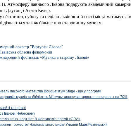
, 11). Атмосферу давнього Львова подарують академічний камерн
аш Длугощ і Агата Келяр.
 п’ятницю, суботу та неділю львів’яни й гості міста матимуть з
ачі дізнаються також більше про старовинну музику.
амерний оркестр "Віртуози Львова"
Львівська обласна філармонія
жнародний фестиваль «Музика в старому Львові»
иваль високого мистецтва Bouquet Kyiv Stage - що у програмі
рацівників музеїв та бібліотек: Мінкульт анонсував зростання зарплат на 70%
флейті та органі
ів Іванові Небесному
: оголошено шортліст 8 Фестивалю-премії «GRA»
иригент оркестру Національного цирку України Марк Резницький