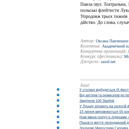
Павла (вул. Театральна
польські флейтисти Лук
Упродовж трьох тижнів у
дійство. До слова, слух
Автор:
Оксана Панчишин
Колектив:
Академічний к
Концертна організація:
Конкурс (фестиваль):
Мі
Джерело:
zaxid.net
Інші:
У столиці відбудеться IX фест
Від акторів та режисерів до п
Закупили 100 Starlink
У Луцьку зіграють на золотій 
15 липня виповнюється 55 рок
Нові імена поруч із лідерами
Пішов із життя легендарний д
Згадуємо Мирослава Скорика