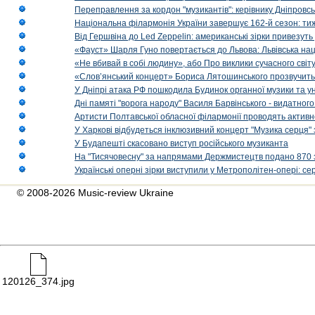
Переправлення за кордон "музикантів": керівнику Дніпровсь
Національна філармонія України завершує 162-й сезон: ти
Від Гершвіна до Led Zeppelin: американські зірки привезуть
«Фауст» Шарля Гуно повертається до Львова: Львівська на
«Не вбивай в собі людину», або Про виклики сучасного світ
«Слов’янський концерт» Бориса Лятошинського прозвучить
У Дніпрі атака РФ пошкодила Будинок органної музики та у
Дні памяті "ворога народу" Василя Барвінського - видатного
Артисти Полтавської обласної філармонії проводять активно
У Харкові відбудеться інклюзивний концерт "Музика серця" 
У Будапешті скасовано виступ російського музиканта
На "Тисячовесну" за напрямами Держмистецтв подано 870 за
Українські оперні зірки виступили у Метрополітен-опері: с
© 2008-2026 Music-review Ukraine
120126_374.jpg