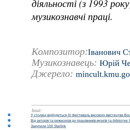
діяльності (з 1993 рок
музикознавчі праці.
Композитор:
Іванович С
Музикознавець:
Юрій Ч
Джерело:
mincult.kmu.go
Інші:
У столиці відбудеться IX фестиваль високого мистецтва Bouq
Від акторів та режисерів до працівників музеїв та бібліоте
Закупили 100 Starlink