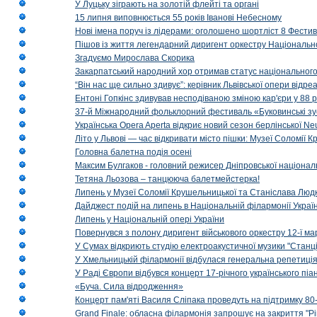
У Луцьку зіграють на золотій флейті та органі
15 липня виповнюється 55 років Іванові Небесному
Нові імена поруч із лідерами: оголошено шортліст 8 Фест
Пішов із життя легендарний диригент оркестру Національн
Згадуємо Мирослава Скорика
Закарпатський народний хор отримав статус національног
“Він нас ще сильно здивує”: керівник Львівської опери відр
Ентоні Гопкінс здивував несподіваною зміною кар'єри у 88 ро
37-й Міжнародний фольклорний фестиваль «Буковинські зус
Українська Opera Aperta відкриє новий сезон берлінської Ne
Літо у Львові — час відкривати місто пішки: Музеї Соломії
Головна балетна подія осені
Максим Булгаков - головний режисер Дніпровської націонал
Тетяна Льозова – танцююча балетмейстерка!
Липень у Музеї Соломії Крушельницької та Станіслава Людк
Дайджест подій на липень в Національній філармонії Украї
Липень у Національній опері України
Повернувся з полону диригент військового оркестру 12-ї ма
У Сумах відкриють студію електроакустичної музики "Станці
У Хмельницькій філармонії відбулася генеральна репетиці
У Раді Європи відбувся концерт 17-річного українського пі
«Буча. Сила відродження»
Концерт пам'яті Василя Сліпака проведуть на підтримку 80
Grand Finale: обласна філармонія запрошує на закриття "Р