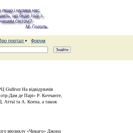
Про портал
Форум
 Gulliver На відвідувачів
отр-Дам де Парі» Р. Коччанте,
 Аттьї та А. Коена, а також
рного мюзиклу «Чикаго» Джона