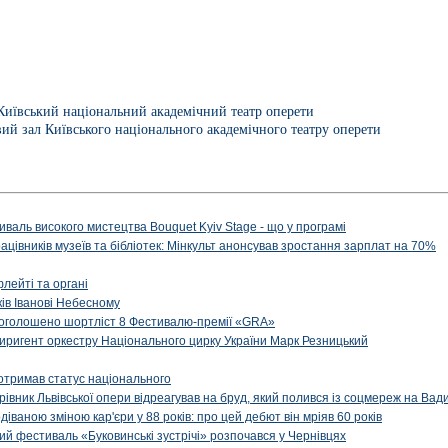
Київський національний академічний театр оперети
вий зал Київського національного академічного театру оперети
иваль високого мистецтва Bouquet Kyiv Stage - що у програмі
рацівників музеїв та бібліотек: Мінкульт анонсував зростання зарплат на 70%
флейті та органі
ів Іванові Небесному
: оголошено шортліст 8 Фестивалю-премії «GRA»
иригент оркестру Національного цирку України Марк Резницький
отримав статус національного
ерівник Львівської опери відреагував на бруд, який полився із соцмереж на Ва
діваною зміною кар'єри у 88 років: про цей дебют він мріяв 60 років
й фестиваль «Буковинські зустрічі» розпочався у Чернівцях