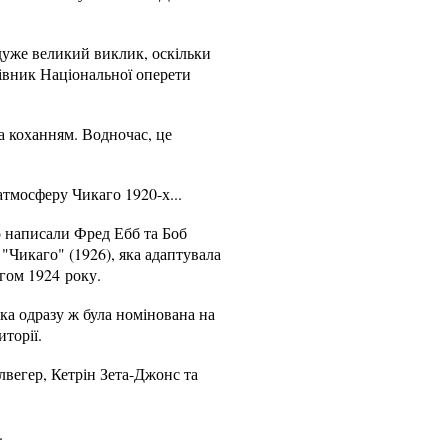
дуже великий виклик, оскільки
рівник Національної оперети
та коханням. Водночас, це
атмосферу Чикаго 1920-х...
о написали Фред Ебб та Боб
"Чикаго" (1926), яка адаптувала
гом 1924 року.
ка одразу ж була номінована на
иторії.
лвегер, Кетрін Зета-Джонс та
.