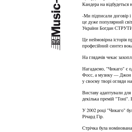
Кандера на відбудеться 
-Ми підписали договір і
це дуже популярний світ
України Богдан СТРУ
Це неймовірна історія п
професійний синтез вока
На глядачів чекає захоп
Нагадаємо, "Чикаго" є 
Фосс, а музику — Джон К
у своєму творі огляди н
Виставу адаптували для 
декілька премій "Тоні". 
У 2002 році "Чикаго" бу
Річард Гір.
Стрічка була номінована