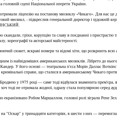
на головній сцені Національної оперети України.
 отримали ліцензію на постанову мюзиклу «Чикаго». Для нас це 
овий мюзикл, - підкреслив генеральний директор і художній ке
ТИНСЬКИЙ.
ро скандали, гріхи, корупцію та славу в поєднанні з пристрастю 
лу, хореографії та акторської майстерності.
люючий сюжет, яскраві номери та відомі хіти, що розкриють всю 
одним із найвідоміших американських мюзиклів. Лібрето до ньог
андер. У його основі — театральна п'єса Морін Даллас Воткінс 
а кримінальні справи, що сталися в американському Чикаго протя
Бродвею у 1975 році — саме тоді відбулася знаменита прем'єра, я
І хоч тоді не отримала жодної, одразу стала популярною серед ауд
ло екранізовано Робом Маршаллом, головні ролі зіграли Рене Зел
 на "Оскар" у тринадцяти категоріях, в шести з них — перемогла