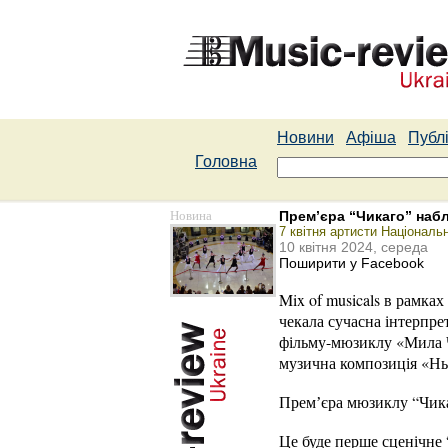
Новини
Афіша
Публі
Головна
Новина
Прем’єра “Чикаго” наб
7 квітня артисти Націонал
10 квітня 2024, середа
Поширити у Facebook
Mix of musicals в рамка
чекала сучасна інтерпре
фільму-мюзиклу «Мила Ча
музична композиція «Нь
Премʼєра мюзиклу “Чикаг
Це буде перше сценічне