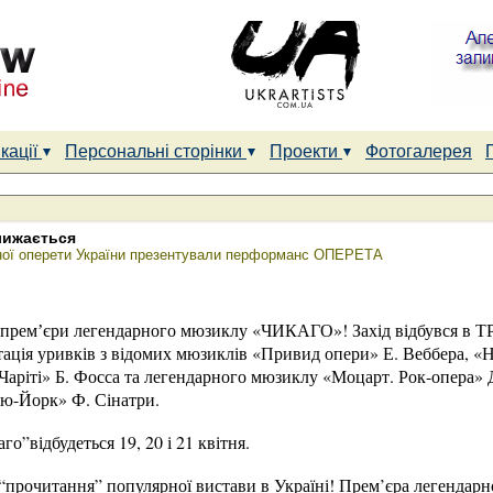
кації
Персональні сторінки
Проекти
Фотогалерея
лижається
ьної оперети України презентували перформанс ОПЕРЕТА
х премʼєри легендарного мюзиклу «ЧИКАГО»! Захід відбувся в ТРЦ
тація уривків з відомих мюзиклів «Привид опери» Е. Веббера, «Н
ріті» Б. Фосса та легендарного мюзиклу «Моцарт. Рок-опера» Д.
ю-Йорк» Ф. Сінатри.
о”відбудеться 19, 20 і 21 квітня.
 “прочитання” популярної вистави в Україні! Прем’єра легенда