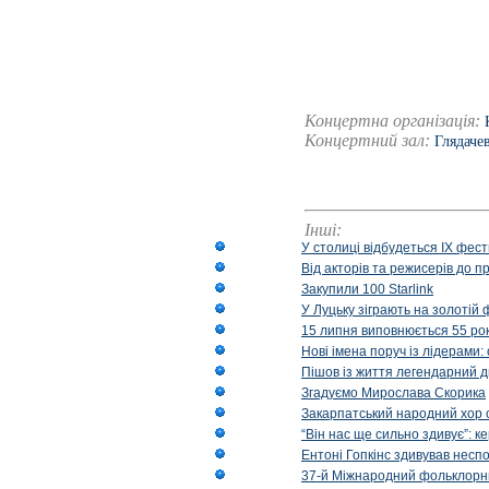
Концертна організація:
Концертний зал:
Глядаче
Інші:
У столиці відбудеться IX фест
Від акторів та режисерів до п
Закупили 100 Starlink
У Луцьку зіграють на золотій 
15 липня виповнюється 55 рок
Нові імена поруч із лідерами
Пішов із життя легендарний д
Згадуємо Мирослава Скорика
Закарпатський народний хор 
“Він нас ще сильно здивує”: к
Ентоні Гопкінс здивував неспо
37-й Міжнародний фольклорни