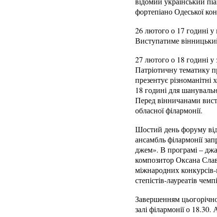
відомий український пі
фортепіано Одеської кон
26 лютого о 17 годині у
Виступатиме вінницький
27 лютого о 18 годині у
Патріотичну тематику п
презентує різноманітні х
18 годині для шануваль
Перед вінничанами вист
обласної філармонії.
Шостий день форуму відб
ансамбль філармонії за
джем». В програмі – джаз
композитор Оксана Слав
міжнародних конкурсів-в
степістів-лауреатів чемпі
Завершенням цьогорічног
залі філармонії о 18.30