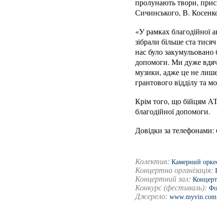
пролунають твори, прис
Сичинського, В. Косенко
«У рамках благодійної а
зібрали більше ста тися
нас було закумульовано 
допомоги. Ми дуже вдячн
музики, адже це не лиш
грантового відділу та 
Крім того, що бійцям АТ
благодійної допомоги.
Довідки за телефонами: 6
Колектив:
Камерний орке
Концертна організація:
Концертний зал:
Концерт
Конкурс (фестиваль):
Фо
Джерело:
www.myvin.com