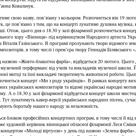
Ганна Ковальчук.
ме свою назву, пов’язану з кольором. Розпочнеться він 19 лютог
, це пов’язано з тим, що на концерті лунатиме духовна музика, к
і. Отож, цього дня о 18.30 у залі філармонії розпочнеться конце
ьного хору «Вінниця» під керівництвом Народного артиста Укр
а Віталія Газінського. В програмі пролунають твори відомого з
мпозиторів, в тому числі і прем’єра твору Геннадія Білявського 
 назвою «Жовто-блакитна фарба», відбудеться 20 лютого. Цього д
музичний перформанс від учнів та викладачів музичної школи. Й
юні митці та їхні викладачі творитимуть живописні роботи. Цього
очнеться концерт «Ми з роду українців». В рамках концерту вих
их українських композиторів та відомі українські народні мотив
му. А о 18.30 у залі філармонії відбудеться концерт школи мисте
 Тут лунатимуть кавер-версії українських народних пісень, сучас
мують боротьбу нашого народу за незалежність.
я блоком професійних концертних програм, в тому числі й від в
аже художній керівник вінницької обласної філармонії Леся Смішк
ї концертом «Молоді віртуози» у день під назвою «Зелена фарба»