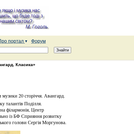
Про портал
Форум
ангард. Класика»
 музики 20 сторіччя. Авангард.
у талантів Поділля.
сна філармонія, Центр
льно із БФ Сприяння розвитку
ського голови Сергія Моргунова.