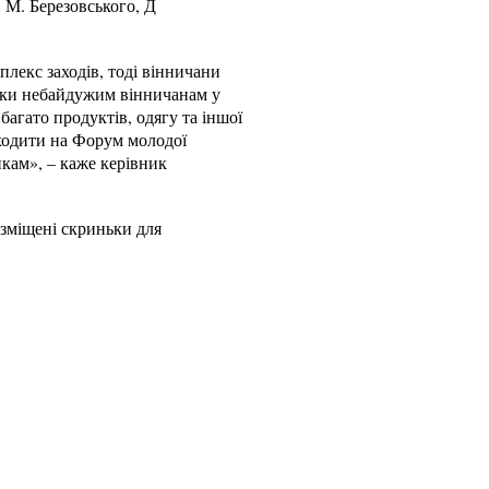
 М. Березовського, Д
плекс заходів, тоді вінничани
дяки небайдужим вінничанам у
агато продуктів, одягу та іншої
иходити на Форум молодої
кам», – каже керівник
озміщені скриньки для