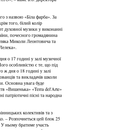
о з назвою «Біла фарба». За
рім того, білий колір
рт духовної музики у виконанні
аїни, почесного громадянина
емляка Миколи Леонтовича та
«Лелека».
ня о 17 годині у залі музичної
ого особливістю є те, що під
 ж дня о 18 годині у залі
ованців та викладачів школи
и. Основна увага буде
цтв «Вишенька» «Terra del'Arte»
ні патріотичні пісні та народна
інницьких колективів та з
о. – Розпочнеться цей блок 25
. У ньому братиме участь