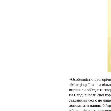
«Особливістю цьогорічно
«Митці країни – за віль
вирішили об’єднати творч
на Сході внесли свої ко
завданням якої є не лиш
допомагати нашим бійця
зібрані під час проведе