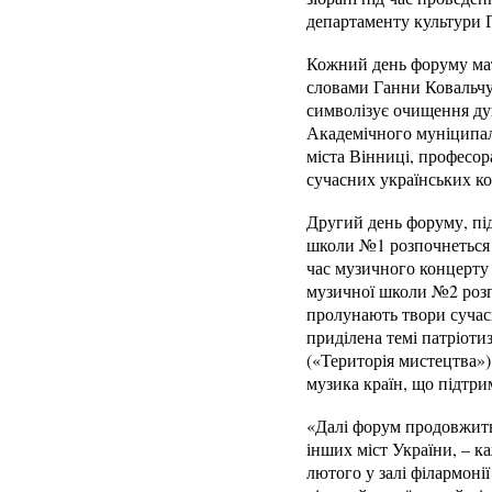
департаменту культури 
Кожний день форуму мати
словами Ганни Ковальчук
символізує очищення душ
Академічного муніципал
міста Вінниці, професор
сучасних українських ко
Другий день форуму, під
школи №1 розпочнеться 
час музичного концерту 
музичної школи №2 розп
пролунають твори сучасн
приділена темі патріотиз
(«Територія мистецтва»).
музика країн, що підтри
«Далі форум продовжитьс
інших міст України, – к
лютого у залі філармоні