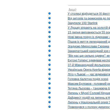
Інші:
У столиці відбудеться IX фест
Від акторів та режисерів до п
Закупили 100 Starlink
У Луцьку зіграють на золотій 
15 липня виповнюється 55 рок
Нові імена поруч із лідерами
Пішов із життя легендарний д
Згадуємо Мирослава Скорика
Закарпатський народний хор 
“Він нас ще сильно здивує”: к
Ентоні Гопкінс здивував неспо
37-й Міжнародний фольклорни
Українська Opera Aperta відкр
Літо у Львові — час відкрива
Головна балетна подія осені
Максим Булгаков - головний р
Тетяна Льозова – танцююча б
Липень у Музеї Соломії Круше
Дайджест подій на липень в Н
Липень у Національній опері 
Повернувся з полону диригент 