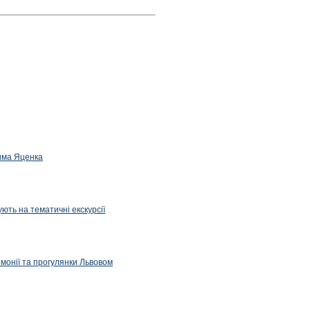
дима Яценка
ють на тематичні екскурсії
емонії та прогулянки Львовом