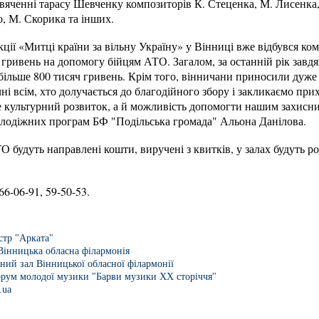
вяченні тарасу Шевченку композиторів К. Стеценка, М. Лисенка,
, М. Скорика та інших.
кції «Митці країни за вільну Україну» у Вінниці вже відбувся ком
ч гривень на допомогу бійцям АТО. Загалом, за останній рік зав
більше 800 тисяч гривень. Крім того, вінничани приносили дуже б
і всім, хто долучається до благодійного збору і закликаємо пр
е культурний розвиток, а й можливість допомогти нашим захисни
молодіжних програм БФ "Подільська громада" Альона Данілова.
О будуть направлені кошти, виручені з квитків, у залах будуть р
6-06-91, 59-50-53.
стр "Арката"
Вінницька обласна філармонія
ний зал Вінницької обласної філармонії
рум молодої музики "Барви музики ХХ сторіччя"
.ua