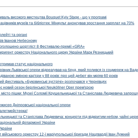
иваль високого мистецтва Bouquet Kyiv Stage - що у програмі
рацівників музеїв та бібліотек: Мінкульт анонсував зростання зарплат на 70%
флейті та органі
ів Іванові Небесному
: оголошено шортліст 8 Фестивалю-премії «GRA»
иригент оркестру Національного цирку України Марк Резницький
отримав статус національного
ерівник Львівської опери відреагував на бруд, який полився із соцмереж на Ва
діваною зміною кар'єри у 88 років: про цей дебют він мріяв 60 років
й фестиваль «Буковинські зустрічі» розпочався у Чернівцях
иє новий сезон берлінської Neuköllner Oper прем'єрою
ти місто пішки: Музеї Соломії Крушельницької та Станіслава Людкевича запрошу
ежисер Дніпровської національної опери
алетмейстерка!
льницької та Станіслава Людкевича: концерти під відкритим небом, чайні цер
аціональній філармонії України
України
військового оркестру 12-ї маріупольської бригади Нацгвардії Іван Лужний