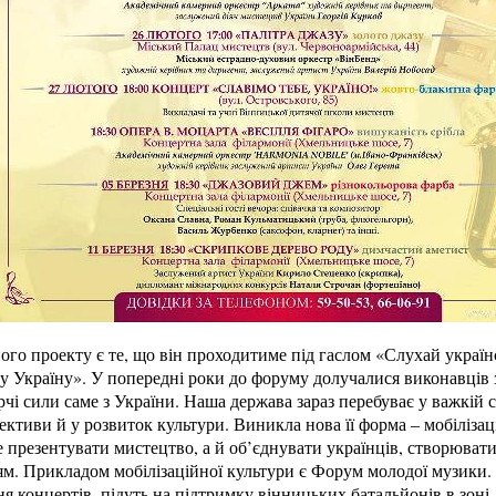
го проекту є те, що він проходитиме під гаслом «Слухай українс
ну Україну». У попередні роки до форуму долучалися виконавців з
і сили саме з України. Наша держава зараз перебуває у важкій си
рективи й у розвиток культури. Виникла нова її форма – мобіліза
е презентувати мистецтво, а й об’єднувати українців, створювати
м. Прикладом мобілізаційної культури є Форум молодої музики. 
ння концертів, підуть на підтримку вінницьких батальйонів в зоні