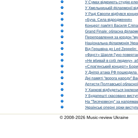
У Сумах відкриють студію еле
У Хмельницькій філармонії в
У Раді Європи відбувся концер
«Буча. Сила відродження»
Концерт пам'яті Василя Сліпа
Grand Finale: обласна філарм
Переправлення за кордон "муз
Національна філармонія Украї
Від Гершвіна до Led Zeppelin:
«Фауст» Шарля Гуно повертає
«Не вбивай в собі людину», аб
«Слов’янський концерт» Бори
У Дніпрі атака РФ пошкодила 
Дні памяті "ворога народу" Ва
Артисти Полтавської обласної
У Харкові відбудеться інклюз
У Будапешті скасовано виступ
На "Тисячовесну" за напрямам
Українські оперні зірки вист
© 2008-2026 Music-review Ukraine