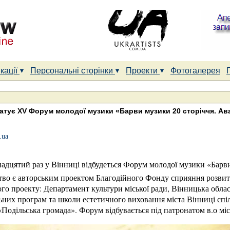
кації
Персональні сторінки
Проекти
Фотогалерея
ратує XV Форум молодої музики «Барви музики 20 сторіччя. Ав
.ua
надцятий раз у Вінниці відбудеться Форум молодої музики «Барви
тво є авторським проектом Благодійного Фонду сприяння розвитк
го проекту: Департамент культури міської ради, Вінницька обла
ьних програм та школи естетичного виховання міста Вінниці спі
«Подільська громада». Форум відбувається під патронатом в.о мі