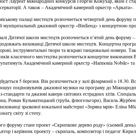
аніст Лауреат міжнародних конкурсів Георгій Кожухар, який є с
серваторії. А також – Академічний камерний оркестр «Арката».
 міському палаці мистецтв розпочнеться четвертий день форуму п
 муніципальний джазовий оркестр «ВінБенд» з концертною про
 залі Дитячої школи мистецтв розпочнеться п’ятий день форуму 
родовжать вихованці Дитячої школи мистецтв. Концертна програ
орові, інструментальні твори та яскраві танцювальні номери. Так
ників класичного мистецтва розпочнеться концертне виконання 
упатимуть Академічний камерний оркестр «Harmonia Nobile» та 
удеться 5 березня. Він розпочнеться у залі філармонії о 18.30. 
прошує поціновувачів джазової музики на програму до Міжнарод
-стандарти та джазові кавери світових естрадних хітів. Спеціальн
на, Роман Кульматицький (труба, флюгельгорн), Василь Журбенко
ихованці зразкової вокальної майстерні «Зоряна мрія» Еліна Мба
онату світу зі степу.
о форуму стане проект «Скрипкове дерево роду» (сьомий день), 
. Автор і керівник проекту – скрипаль, композитор і педагог Кири