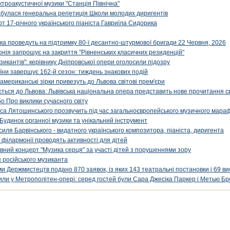
ктроакустичної музики "Станція Північна"
ідбулася генеральна репетиція Школи молодих диригентів
т 17-річного українського піаніста Гавриїла Сидорика
ка проведуть на підтримку 80-ї десантно-штурмової бригади 22 Червня, 2026
онія запрошує на закриття "Рівненських класичних резиденцій"
икантів": керівнику Дніпровської опери оголосили підозру
ни завершує 162-й сезон: тиждень знакових подій
 американські зірки привезуть до Львова світові прем'єри
ться до Львова: Львівська національна опера представить нове прочитання с
о Про виклики сучасного світу
са Лятошинського прозвучить під час загальноєвропейського музичного мара
Будинок органної музики та унікальний інструмент
силя Барвінського - видатного українського композитора, піаніста, диригента
 філармонії проводять активності для дітей
ивний концерт "Музика серця" за участі дітей з порушеннями зору
 російського музиканта
и Держмистецтв подано 870 заявок, із яких 143 театральні постановки і 69 ви
упили у Метрополітен-опері: серед гостей були Сара Джесіка Паркер і Метью Бр