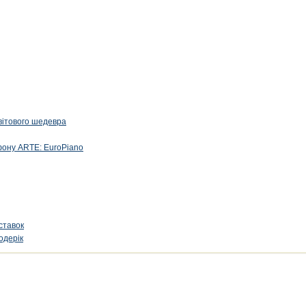
вітового шедевра
фону ARTE: EuroPiano
ставок
одерік