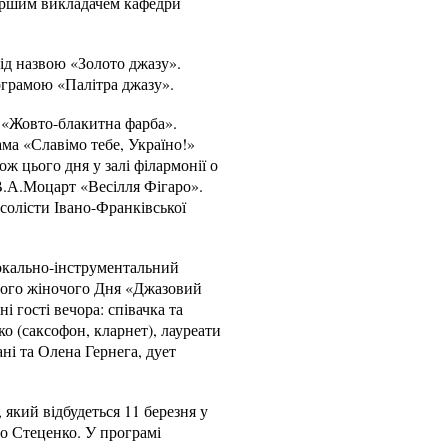
таршим викладачем кафедри
ід назвою «Золото джазу».
грамою «Палітра джазу».
– «Жовто-блакитна фарба».
ма «Славімо тебе, Україно!»
ож цього дня у залі філармонії о
В.А.Моцарт «Весілля Фігаро».
солісти Івано-Франківської
Вокально-інструментальний
ного жіночого Дня «Джазовий
і гості вечора: співачка та
 (саксофон, кларнет), лауреати
ні та Олена Гернега, дует
який відбудеться 11 березня у
ло Стеценко. У програмі