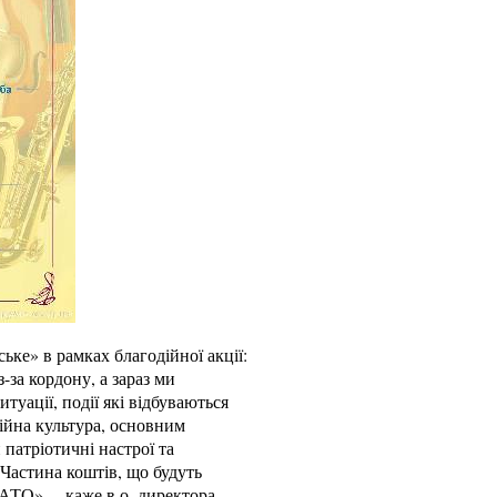
ьке» в рамках благодійної акції:
-за кордону, а зараз ми
туації, події які відбуваються
ційна культура, основним
 патріотичні настрої та
Частина коштів, що будуть
 АТО», – каже в.о. директора