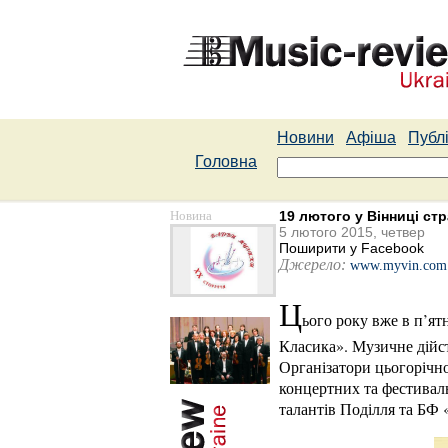
Новини
Афіша
Публі
Головна
Новина
19 лютого у Вінниці ст
5 лютого 2015, четвер
Поширити у Facebook
Джерело:
www.myvin.com
Ц
ього року вже в п’ят
Класика». Музичне дійс
Організатори цьогорічно
концертних та фестивал
талантів Поділля та БФ 