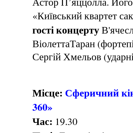
Астор П’яццолла. Його
«Київський квартет са
гості концерту
В'ячес
ВіолеттаТаран (фортепі
Сергій Хмельов (ударні
Місце:
Сферичний кін
360»
Час:
19.30