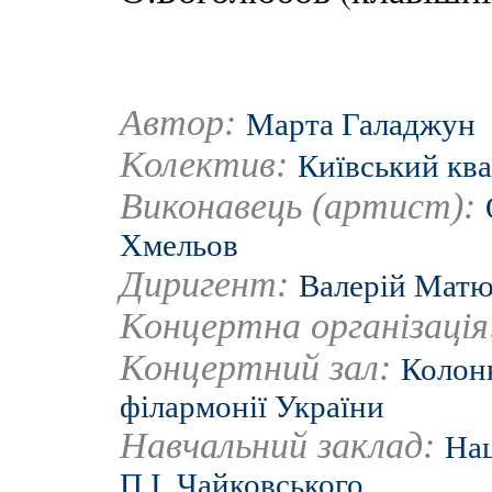
Автор:
Марта Галаджун
Колектив:
Київський ква
Виконавець (артист):
Хмельов
Диригент:
Валерій Матю
Концертна організаці
Концертний зал:
Колонн
філармонії України
Навчальний заклад:
Нац
П.І. Чайковського