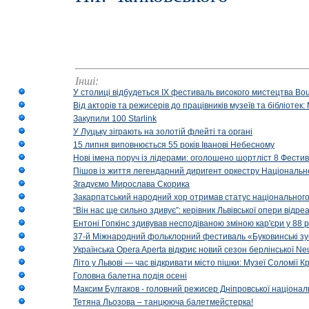
Інші:
У столиці відбудеться IX фестиваль високого мистецтва Bouq
Від акторів та режисерів до працівників музеїв та бібліоте
Закупили 100 Starlink
У Луцьку зіграють на золотій флейті та органі
15 липня виповнюється 55 років Іванові Небесному
Нові імена поруч із лідерами: оголошено шортліст 8 Фест
Пішов із життя легендарний диригент оркестру Національн
Згадуємо Мирослава Скорика
Закарпатський народний хор отримав статус національног
“Він нас ще сильно здивує”: керівник Львівської опери відр
Ентоні Гопкінс здивував несподіваною зміною кар'єри у 88 ро
37-й Міжнародний фольклорний фестиваль «Буковинські зус
Українська Opera Aperta відкриє новий сезон берлінської Ne
Літо у Львові — час відкривати місто пішки: Музеї Соломії
Головна балетна подія осені
Максим Булгаков - головний режисер Дніпровської націонал
Тетяна Льозова – танцююча балетмейстерка!