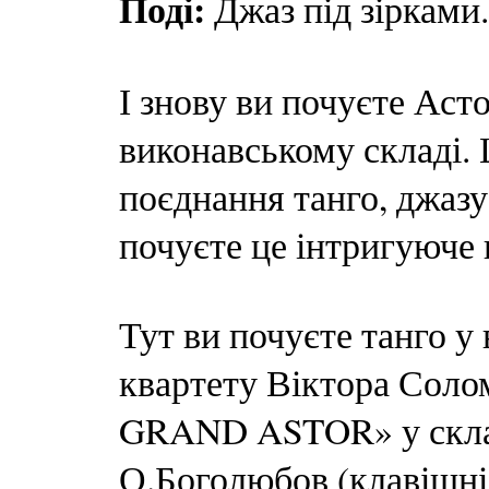
Поді:
Джаз під зірками.
І знову ви почуєте Аст
виконавському складі.
поєднання танго, джазу 
почуєте це інтригуюче
Тут ви почуєте танго у
квартету Віктора Солом
GRAND ASTOR» у склад
О.Боголюбов (клавішні)