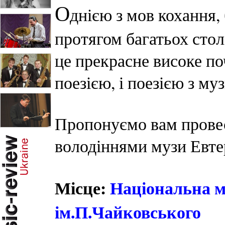
О
днією з мов кохання,
протягом багатьох столі
це прекрасне високе по
поезією, і поезією з м
Пропонуємо вам провес
володіннями музи Евте
Місце:
Національна м
ім.П.Чайковського