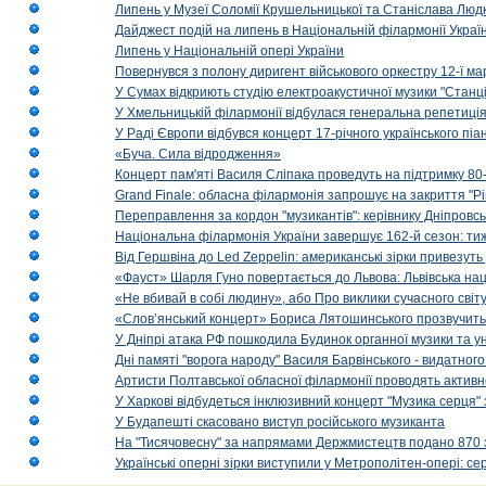
Липень у Музеї Соломії Крушельницької та Станіслава Людк
Дайджест подій на липень в Національній філармонії Украї
Липень у Національній опері України
Повернувся з полону диригент військового оркестру 12-ї ма
У Сумах відкриють студію електроакустичної музики "Станці
У Хмельницькій філармонії відбулася генеральна репетиці
У Раді Європи відбувся концерт 17-річного українського пі
«Буча. Сила відродження»
Концерт пам'яті Василя Сліпака проведуть на підтримку 80
Grand Finale: обласна філармонія запрошує на закриття "Р
Переправлення за кордон "музикантів": керівнику Дніпровсь
Національна філармонія України завершує 162-й сезон: ти
Від Гершвіна до Led Zeppelin: американські зірки привезуть
«Фауст» Шарля Гуно повертається до Львова: Львівська на
«Не вбивай в собі людину», або Про виклики сучасного світ
«Слов’янський концерт» Бориса Лятошинського прозвучить
У Дніпрі атака РФ пошкодила Будинок органної музики та у
Дні памяті "ворога народу" Василя Барвінського - видатного
Артисти Полтавської обласної філармонії проводять активно
У Харкові відбудеться інклюзивний концерт "Музика серця" 
У Будапешті скасовано виступ російського музиканта
На "Тисячовесну" за напрямами Держмистецтв подано 870 за
Українські оперні зірки виступили у Метрополітен-опері: с