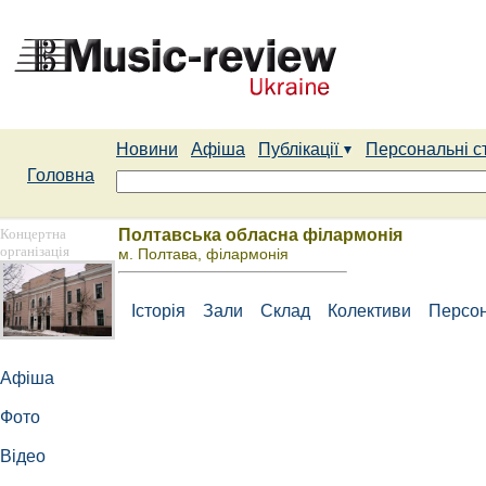
Новини
Афіша
Публікації
Персональні с
Головна
Концертна
Полтавська обласна філармонія
організація
м. Полтава, філармонія
Історія
Зали
Склад
Колективи
Персон
Афіша
Фото
Відео