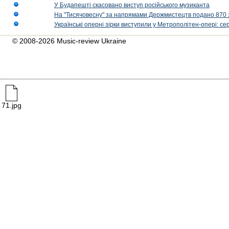
У Будапешті скасовано виступ російського музиканта
На "Тисячовесну" за напрямами Держмистецтв подано 870 за
Українські оперні зірки виступили у Метрополітен-опері: с
© 2008-2026 Music-review Ukraine
71.jpg