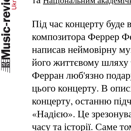
Під час концерту буде 
композитора Феррер Фе
написав неймовірну му
його життєвому шляху 
Ферран люб'язно подар
цього концерту. В опис
концерту, останню під
«Надією». Це зрезонув
часу та історії. Саме т