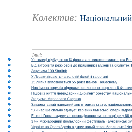
Колектив:
Національний
Інші:
У столиці відбудеться IX фестиваль високого мистецтва Bouq
Від акторів та режисерів до працівників музеїв та бібліоте
Закупили 100 Starlink
У Луцьку зіграють на золотій флейті та органі
15 липня виповнюється 55 років Іванові Небесному
Нові імена поруч із лідерами: оголошено шортліст 8 Фест
Пішов із життя легендарний диригент оркестру Національн
Згадуємо Мирослава Скорика
Закарпатський народний хор отримав статус національног
“Він нас ще сильно здивує”: керівник Львівської опери відр
Ентоні Гопкінс здивував несподіваною зміною кар'єри у 88 ро
37-й Міжнародний фольклорний фестиваль «Буковинські зус
Українська Opera Aperta відкриє новий сезон берлінської Ne