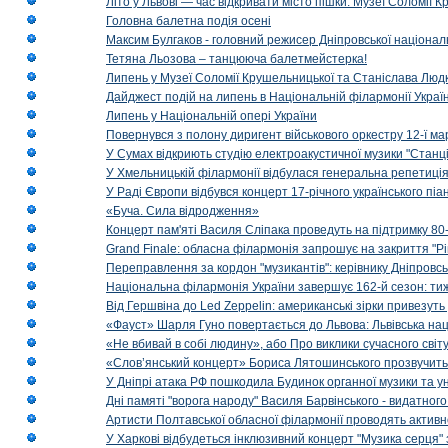
Літо у Львові — час відкривати місто пішки: Музеї Соломії
Головна балетна подія осені
Максим Булгаков - головний режисер Дніпровської націонал
Тетяна Льозова – танцююча балетмейстерка!
Липень у Музеї Соломії Крушельницької та Станіслава Людк
Дайджест подій на липень в Національній філармонії Украї
Липень у Національній опері України
Повернувся з полону диригент військового оркестру 12-ї ма
У Сумах відкриють студію електроакустичної музики "Станці
У Хмельницькій філармонії відбулася генеральна репетиці
У Раді Європи відбувся концерт 17-річного українського пі
«Буча. Сила відродження»
Концерт пам'яті Василя Сліпака проведуть на підтримку 80
Grand Finale: обласна філармонія запрошує на закриття "Р
Переправлення за кордон "музикантів": керівнику Дніпровсь
Національна філармонія України завершує 162-й сезон: ти
Від Гершвіна до Led Zeppelin: американські зірки привезуть
«Фауст» Шарля Гуно повертається до Львова: Львівська на
«Не вбивай в собі людину», або Про виклики сучасного світ
«Слов’янський концерт» Бориса Лятошинського прозвучить
У Дніпрі атака РФ пошкодила Будинок органної музики та у
Дні памяті "ворога народу" Василя Барвінського - видатного
Артисти Полтавської обласної філармонії проводять активно
У Харкові відбудеться інклюзивний концерт "Музика серця" 