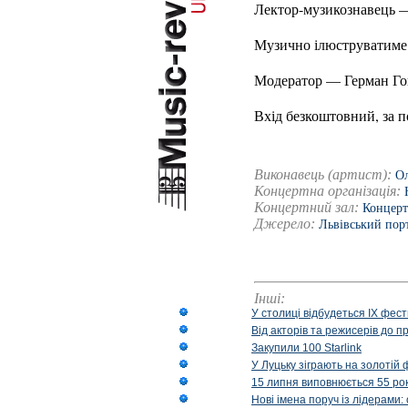
Лектор-музикознавець 
Музично ілюструватиме
Модератор — Герман Го
Вхід безкоштовний, за п
Виконавець (артист):
О
Концертна організація:
Концертний зал:
Концерт
Джерело:
Львівський пор
Інші:
У столиці відбудеться IX фест
Від акторів та режисерів до п
Закупили 100 Starlink
У Луцьку зіграють на золотій 
15 липня виповнюється 55 рок
Нові імена поруч із лідерами