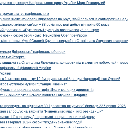
иригент оркестру Національного цирку України Марк Резницький
отримав статус національного
ерівник Львівської опери відреагував на бруд, який полився із соцмереж на Ва
діваною зміною кар'єри у 88 років: про цей дебют він мріяв 60 років
й фестиваль «Буковинські зустрічі» розпочався у Чернівцях
иє новий сезон берлінської Neuköllner Oper прем'єрою
ти місто пішки: Музеї Соломії Крушельницької та Станіслава Людкевича запрошу
ежисер Дніпровської національної опери
алетмейстерка!
льницької та Станіслава Людкевича: концерти під відкритим небом, чайні цер
аціональній філармонії України
України
військового оркестру 12-ї маріупольської бригади Нацгвардії Іван Лужний
ктроакустичної музики "Станція Північна"
ідбулася генеральна репетиція Школи молодих диригентів
т 17-річного українського піаніста Гавриїла Сидорика
ка проведуть на підтримку 80-ї десантно-штурмової бригади 22 Червня, 2026
онія запрошує на закриття "Рівненських класичних резиденцій"
икантів": керівнику Дніпровської опери оголосили підозру
ни завершує 162-й сезон: тиждень знакових подій
 американські зірки привезуть до Львова світові прем'єри