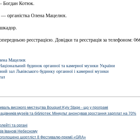
— Богдан Котюк.
 — органістка Олена Мацелюх.
шкадор.
опередньою реєстрацією. Довідки та реєстрація за телефоном: 066
лена Мацелюх
Національний будинок органної та камерної музики України
ний зал Львівського будинку органної і камерної музики
тал
иваль високого мистецтва Bouquet Kyiv Stage - що у програмі
рацівників музеїв та бібліотек: Мінкульт анонсував зростання зарплат на 70%
флейті та органі
ів Іванові Небесному
: оголошено шортліст 8 Фестивалю-премії «GRA»