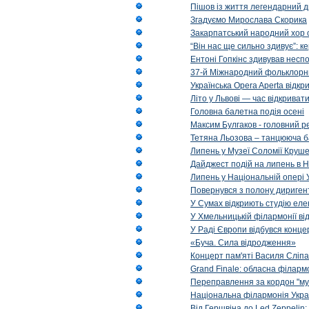
Пішов із життя легендарний д
Згадуємо Мирослава Скорика
Закарпатський народний хор 
“Він нас ще сильно здивує”: к
Ентоні Гопкінс здивував неспо
37-й Міжнародний фольклорни
Українська Opera Aperta відкр
Літо у Львові — час відкрива
Головна балетна подія осені
Максим Булгаков - головний р
Тетяна Льозова – танцююча б
Липень у Музеї Соломії Круше
Дайджест подій на липень в Н
Липень у Національній опері 
Повернувся з полону диригент 
У Сумах відкриють студію еле
У Хмельницькій філармонії в
У Раді Європи відбувся концер
«Буча. Сила відродження»
Концерт пам'яті Василя Сліпа
Grand Finale: обласна філарм
Переправлення за кордон "муз
Національна філармонія Украї
Від Гершвіна до Led Zeppelin: