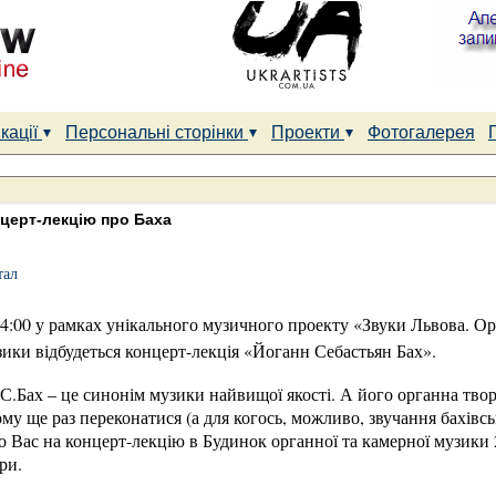
кації
Персональні сторінки
Проекти
Фотогалерея
нцерт-лекцію про Баха
тал
 14:00 у рамках унікального музичного проекту «Звуки Львова. О
зики відбудеться концерт-лекція «Йоганн Себастьян Бах».
Й.С.Бах – це синонім музики найвищої якості. А його органна тво
му ще раз переконатися (а для когось, можливо, звучання бахівсь
 Вас на концерт-лекцію в Будинок органної та камерної музики 2
ри.