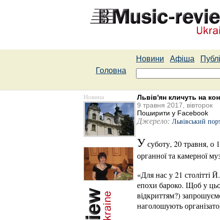
Новини
Афіша
Публі
Головна
Новина
Львів'ян кличуть на ко
9 травня 2017, вівторок
Поширити у Facebook
Джерело:
Львівський пор
У
суботу, 20 травня, о
органної та камерної му
«Для нас у 21 столітті 
епохи бароко. Щоб у цьо
відкриттям?) запрошуємо
наголошують організато