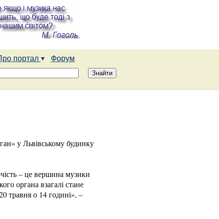
Про портал
Форум
рган» у Львівському будинку
рчість – це вершина музики
кого органа взагалі стане
0 травня о 14 годині», –