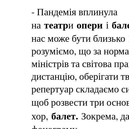
- Пандемія вплинула
театр
опери
бал
на
и
і
нас може бути близько 
розуміємо, що за норма
міністрів та світова пр
дистанцію, оберігати тв
репертуар складаємо с
щоб розвести три осно
балет.
хор,
Зокрема, д