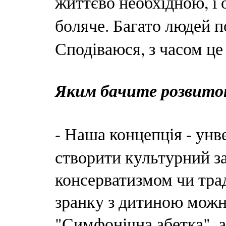
життєво необхідною, і 
боляче. Багато людей 
Сподіваюся, з часом це
Яким бачите розвито
- Наша концепція - ун
створити культурний з
консерватизмом чи тра
зранку з дитиною можна
"Симфонічна абетка", а 