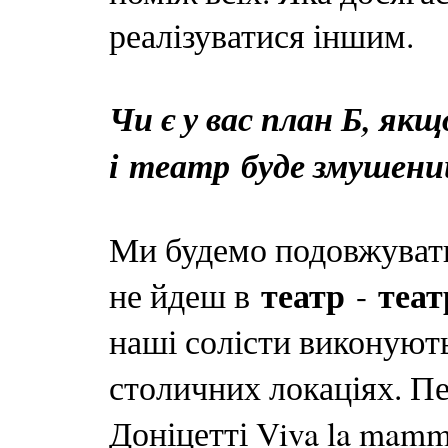
реалізуватися іншим.
Чи є у вас план Б, якщ
і
театр
буде змушени
Ми будемо подовжувати
театр
теат
не йдеш в
-
наші солісти виконуют
столичних локаціях. 
Доніцетті Viva la mamm