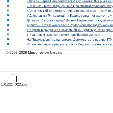
«Фауст» Шарля Гуно повертається до Львова: Львівська на
«Не вбивай в собі людину», або Про виклики сучасного світ
«Слов’янський концерт» Бориса Лятошинського прозвучить
У Дніпрі атака РФ пошкодила Будинок органної музики та у
Дні памяті "ворога народу" Василя Барвінського - видатного
Артисти Полтавської обласної філармонії проводять активно
У Харкові відбудеться інклюзивний концерт "Музика серця" 
У Будапешті скасовано виступ російського музиканта
На "Тисячовесну" за напрямами Держмистецтв подано 870 за
Українські оперні зірки виступили у Метрополітен-опері: с
© 2008-2026 Music-review Ukraine
101221_022.jpg