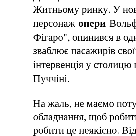
Житньому ринку. У нов
опери
персонаж
Вольф
Фігаро", опинився в одн
зваблює пасажирів сво
інтервенція у столицю 
Пуччіні.
На жаль, не маємо пот
обладнання, щоб робит
робити це неякісно. Ві