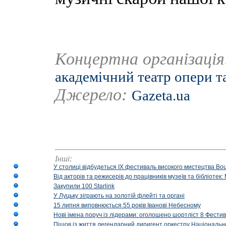
Концертна організаці
академічний театр опери та
Джерело:
Gazeta.ua
Інші:
У столиці відбудеться IX фестиваль високого мистецтва Bouq
Від акторів та режисерів до працівників музеїв та бібліоте
Закупили 100 Starlink
У Луцьку зіграють на золотій флейті та органі
15 липня виповнюється 55 років Іванові Небесному
Нові імена поруч із лідерами: оголошено шортліст 8 Фест
Пішов із життя легендарний диригент оркестру Національн