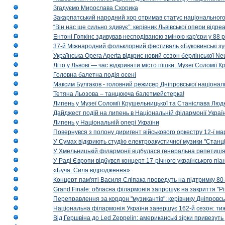
Згадуємо Мирослава Скорика
Закарпатський народний хор отримав статус національног
“Він нас ще сильно здивує”: керівник Львівської опери відр
Ентоні Гопкінс здивував несподіваною зміною кар'єри у 88 ро
37-й Міжнародний фольклорний фестиваль «Буковинські зус
Українська Opera Aperta відкриє новий сезон берлінської Ne
Літо у Львові — час відкривати місто пішки: Музеї Соломії
Головна балетна подія осені
Максим Булгаков - головний режисер Дніпровської націонал
Тетяна Льозова – танцююча балетмейстерка!
Липень у Музеї Соломії Крушельницької та Станіслава Людк
Дайджест подій на липень в Національній філармонії Украї
Липень у Національній опері України
Повернувся з полону диригент військового оркестру 12-ї ма
У Сумах відкриють студію електроакустичної музики "Станці
У Хмельницькій філармонії відбулася генеральна репетиці
У Раді Європи відбувся концерт 17-річного українського пі
«Буча. Сила відродження»
Концерт пам'яті Василя Сліпака проведуть на підтримку 80
Grand Finale: обласна філармонія запрошує на закриття "Р
Переправлення за кордон "музикантів": керівнику Дніпровсь
Національна філармонія України завершує 162-й сезон: ти
Від Гершвіна до Led Zeppelin: американські зірки привезуть