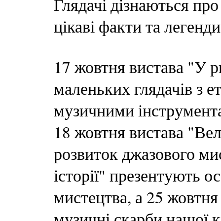
Глядачі дізнаються про
цікаві факти та легенди
17 жовтня вистава "У 
маленьких глядачів з 
музичними інструментам
18 жовтня вистава "Ве
розвиток джазового мис
історії" презентують о
мистецтва, а 25 жовтня
музичні скарби нашої к