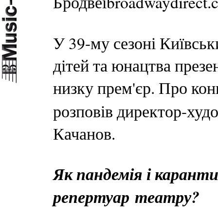
Бродвеїbroadwaydirect.
У 39-му сезоні Київсь
дітей та юнацтва презе
низку прем'єр. Про ко
розповів директор-худ
Качанов.
Як пандемія і карант
репертуар
театр
у?