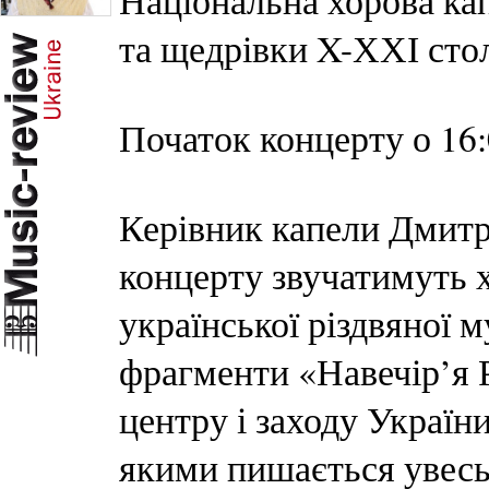
Національна хорова ка
та щедрівки X-ХХІ стол
Початок концерту о 16:
Керівник капели Дмитр
концерту звучатимуть х
української різдвяної м
фрагменти «Навечір’я Р
центру і заходу України
якими пишається увесь св