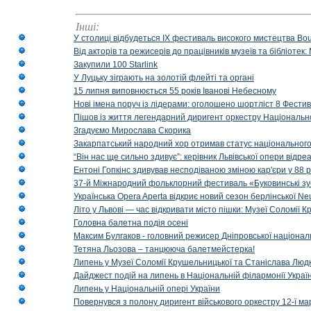
Інші:
У столиці відбудеться IX фестиваль високого мистецтва Bouq
Від акторів та режисерів до працівників музеїв та бібліоте
Закупили 100 Starlink
У Луцьку зіграють на золотій флейті та органі
15 липня виповнюється 55 років Іванові Небесному
Нові імена поруч із лідерами: оголошено шортліст 8 Фест
Пішов із життя легендарний диригент оркестру Національн
Згадуємо Мирослава Скорика
Закарпатський народний хор отримав статус національног
“Він нас ще сильно здивує”: керівник Львівської опери відр
Ентоні Гопкінс здивував несподіваною зміною кар'єри у 88 ро
37-й Міжнародний фольклорний фестиваль «Буковинські зус
Українська Opera Aperta відкриє новий сезон берлінської Ne
Літо у Львові — час відкривати місто пішки: Музеї Соломії
Головна балетна подія осені
Максим Булгаков - головний режисер Дніпровської націонал
Тетяна Льозова – танцююча балетмейстерка!
Липень у Музеї Соломії Крушельницької та Станіслава Людк
Дайджест подій на липень в Національній філармонії Украї
Липень у Національній опері України
Повернувся з полону диригент військового оркестру 12-ї ма