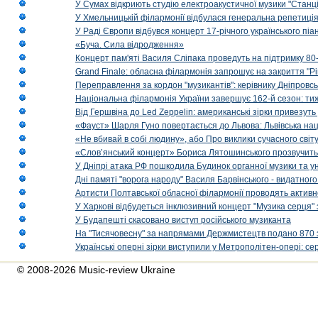
У Сумах відкриють студію електроакустичної музики "Станці
У Хмельницькій філармонії відбулася генеральна репетиці
У Раді Європи відбувся концерт 17-річного українського пі
«Буча. Сила відродження»
Концерт пам'яті Василя Сліпака проведуть на підтримку 80
Grand Finale: обласна філармонія запрошує на закриття "Р
Переправлення за кордон "музикантів": керівнику Дніпровсь
Національна філармонія України завершує 162-й сезон: ти
Від Гершвіна до Led Zeppelin: американські зірки привезуть
«Фауст» Шарля Гуно повертається до Львова: Львівська на
«Не вбивай в собі людину», або Про виклики сучасного світ
«Слов’янський концерт» Бориса Лятошинського прозвучить
У Дніпрі атака РФ пошкодила Будинок органної музики та у
Дні памяті "ворога народу" Василя Барвінського - видатного
Артисти Полтавської обласної філармонії проводять активно
У Харкові відбудеться інклюзивний концерт "Музика серця" 
У Будапешті скасовано виступ російського музиканта
На "Тисячовесну" за напрямами Держмистецтв подано 870 за
Українські оперні зірки виступили у Метрополітен-опері: с
© 2008-2026 Music-review Ukraine