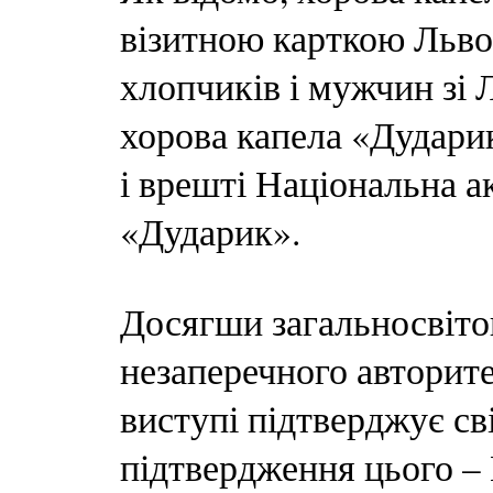
візитною карткою Льво
хлопчиків і мужчин зі 
хорова капела «Дудари
і врешті Національна а
«Дударик».
Досягши загальносвіто
незаперечного авторит
виступі підтверджує св
підтвердження цього – 