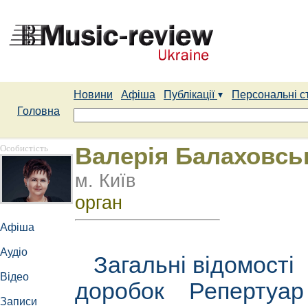
Новини
Афіша
Публікації
Персональні с
Головна
Особистість
Валерія Балаховсь
м. Київ
орган
Афіша
Аудіо
Загальні відомості
Відео
доробок
Репертуа
Записи