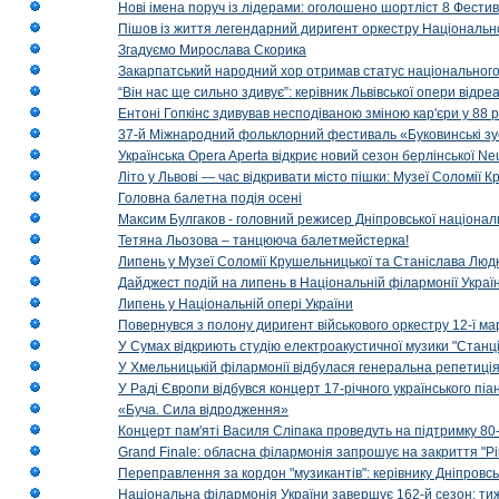
Нові імена поруч із лідерами: оголошено шортліст 8 Фест
Пішов із життя легендарний диригент оркестру Національн
Згадуємо Мирослава Скорика
Закарпатський народний хор отримав статус національног
“Він нас ще сильно здивує”: керівник Львівської опери відр
Ентоні Гопкінс здивував несподіваною зміною кар'єри у 88 ро
37-й Міжнародний фольклорний фестиваль «Буковинські зус
Українська Opera Aperta відкриє новий сезон берлінської Ne
Літо у Львові — час відкривати місто пішки: Музеї Соломії
Головна балетна подія осені
Максим Булгаков - головний режисер Дніпровської націонал
Тетяна Льозова – танцююча балетмейстерка!
Липень у Музеї Соломії Крушельницької та Станіслава Людк
Дайджест подій на липень в Національній філармонії Украї
Липень у Національній опері України
Повернувся з полону диригент військового оркестру 12-ї ма
У Сумах відкриють студію електроакустичної музики "Станці
У Хмельницькій філармонії відбулася генеральна репетиці
У Раді Європи відбувся концерт 17-річного українського пі
«Буча. Сила відродження»
Концерт пам'яті Василя Сліпака проведуть на підтримку 80
Grand Finale: обласна філармонія запрошує на закриття "Р
Переправлення за кордон "музикантів": керівнику Дніпровсь
Національна філармонія України завершує 162-й сезон: ти