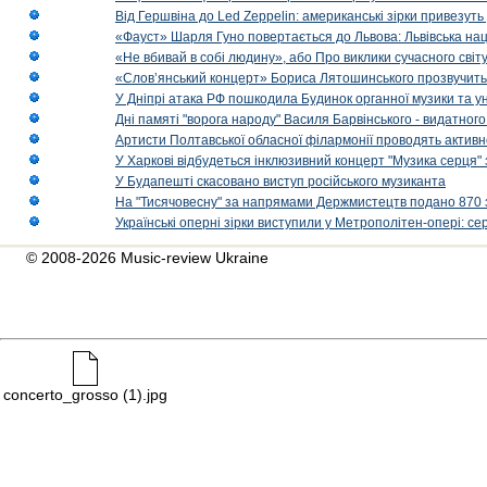
Від Гершвіна до Led Zeppelin: американські зірки привезуть
«Фауст» Шарля Гуно повертається до Львова: Львівська на
«Не вбивай в собі людину», або Про виклики сучасного світ
«Слов’янський концерт» Бориса Лятошинського прозвучить
У Дніпрі атака РФ пошкодила Будинок органної музики та у
Дні памяті "ворога народу" Василя Барвінського - видатного
Артисти Полтавської обласної філармонії проводять активно
У Харкові відбудеться інклюзивний концерт "Музика серця" 
У Будапешті скасовано виступ російського музиканта
На "Тисячовесну" за напрямами Держмистецтв подано 870 за
Українські оперні зірки виступили у Метрополітен-опері: с
© 2008-2026 Music-review Ukraine
concerto_grosso (1).jpg