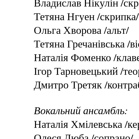
Владислав Нікулін /скр
Тетяна Нгуен /скрипка/
Ольга Хворова /альт/
Тетяна Гречанівська /в
Наталія Фоменко /клав
Ігор Тарновецький /тео
Дмитро Третяк /контра
Вокальний ансамбль:
Наталія Хмілевська /ке
Олеся Люба /сопрано/