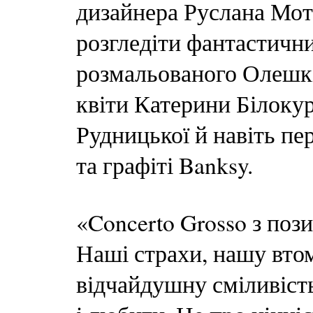
дизайнера Руслана Моть
розгледіти фантастични
розмальованого Олешкі
квіти Катерини Білоку
Рудницької й навіть п
та графіті Banksy.
«Concerto Grosso з пози
Наші страхи, нашу вто
відчайдушну сміливість