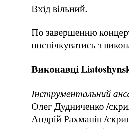
Вхід вільний.
По завершенню концерт
поспілкуватись з вико
Виконавці Liatoshyns
Інструментальний анс
Олег Дудниченко /скри
Андрій Рахманін /скри