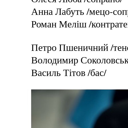
Анна Лабуть /мецо-соп
Роман Меліш /контрате
Петро Пшеничний /тен
Володимир Соколовськ
Василь Тітов /бас/