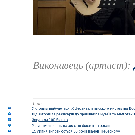
Виконавець (артист):
Інші:
У столиці відбудеться IX фестиваль високого мистецтва Bouq
Від акторів та режисерів до працівників музеїв та бібліоте
Закупили 100 Starlink
У Луцьку зіграють на золотій флейті та органі
15 липня виповнюється 55 років Іванові Небесному