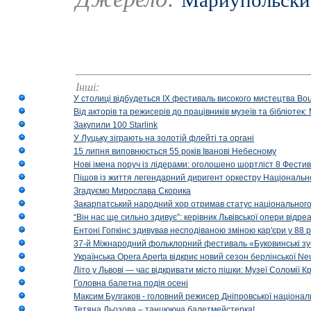
Мариупольски
Інші:
У столиці відбудеться IX фестиваль високого мистецтва Bouq
Від акторів та режисерів до працівників музеїв та бібліоте
Закупили 100 Starlink
У Луцьку зіграють на золотій флейті та органі
15 липня виповнюється 55 років Іванові Небесному
Нові імена поруч із лідерами: оголошено шортліст 8 Фест
Пішов із життя легендарний диригент оркестру Національн
Згадуємо Мирослава Скорика
Закарпатський народний хор отримав статус національног
“Він нас ще сильно здивує”: керівник Львівської опери відр
Ентоні Гопкінс здивував несподіваною зміною кар'єри у 88 ро
37-й Міжнародний фольклорний фестиваль «Буковинські зус
Українська Opera Aperta відкриє новий сезон берлінської Ne
Літо у Львові — час відкривати місто пішки: Музеї Соломії
Головна балетна подія осені
Максим Булгаков - головний режисер Дніпровської націонал
Тетяна Льозова – танцююча балетмейстерка!