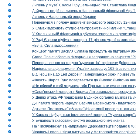
Липень у Музеї Соломії Крушельницької та Станіслава Людк
Дайджест подій на липень в Національній філармонії Украї
Липень у Національній опері України
Повернувся з полону диригент військового оркестру 12-ї ма
У Сумах відкриють студію електроакустичної музики "Станці
У Хмельницькій філармонії відбулася генеральна репетиці
У Раді Європи відбувся концерт 17-річного українського пі
«Буча. Сила відродження»
Концерт пам'яті Василя Сліпака проведуть на підтримку 80
Grand Finale: обласна філармонія запрошує на закриття "Р
Переправлення за кордон "музикантів": керівнику Дніпровсь
Національна філармонія України завершує 162-й сезон: ти
Від Гершвіна до Led Zeppelin: американські зірки привезуть
«Фауст» Шарля Гуно повертається до Львова: Львівська на
«Не вбивай в собі людину», або Про виклики сучасного світ
«Слов’янський концерт» Бориса Лятошинського прозвучить
У Дніпрі атака РФ пошкодила Будинок органної музики та у
Дні памяті "ворога народу" Василя Барвінського - видатного
Артисти Полтавської обласної філармонії проводять активно
У Харкові відбудеться інклюзивний концерт "Музика серця" 
У Будапешті скасовано виступ російського музиканта
На "Тисячовесну" за напрямами Держмистецтв подано 870 за
Українські оперні зірки виступили у Метрополітен-опері: с