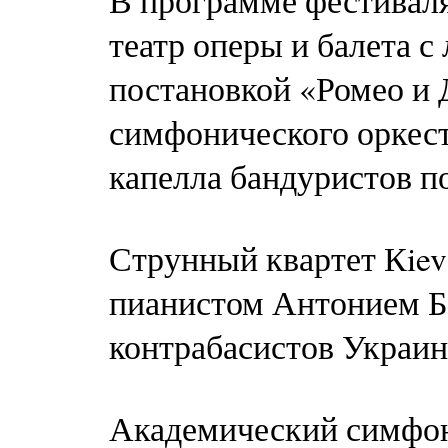
В программе фестивал
театр оперы и балета с
постановкой «Ромео и 
симфонического оркест
капелла бандуристов п
Струнный квартет Кiev 
пианистом Антонием Б
контрабасистов Украин
Академический симфон