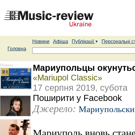
Новини
Афіша
Публікації
Персональні с
Головна
Новина
Мариупольцы окунутьс
«Mariupol Classic»
17 серпня 2019, субота
Поширити у Facebook
Джерело:
Мариупольски
Мариуполь вновь стан