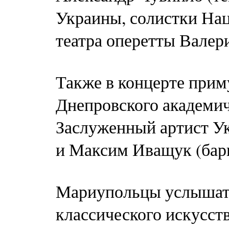
Украины, солистки На
театра оперетты Валери
Также в концерте прим
Днепровского академиче
Заслуженный артист Ук
и Максим Иващук (бар
Мариупольцы услышат
классического искусств