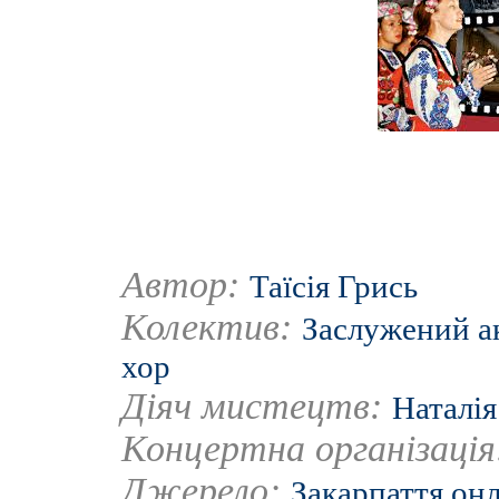
Автор:
Таїсія Грись
Колектив:
Заслужений а
хор
Діяч мистецтв:
Наталі
Концертна організаці
Джерело:
Закарпаття он