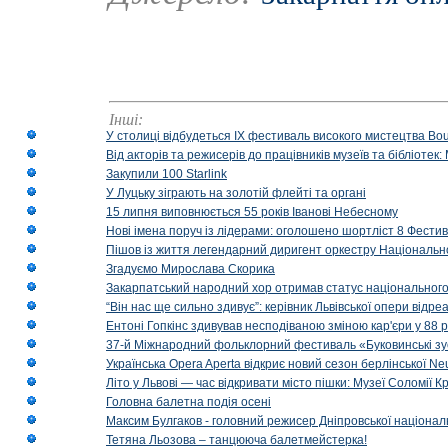
Інші:
У столиці відбудеться IX фестиваль високого мистецтва Bouq
Від акторів та режисерів до працівників музеїв та бібліоте
Закупили 100 Starlink
У Луцьку зіграють на золотій флейті та органі
15 липня виповнюється 55 років Іванові Небесному
Нові імена поруч із лідерами: оголошено шортліст 8 Фест
Пішов із життя легендарний диригент оркестру Національн
Згадуємо Мирослава Скорика
Закарпатський народний хор отримав статус національног
“Він нас ще сильно здивує”: керівник Львівської опери відр
Ентоні Гопкінс здивував несподіваною зміною кар'єри у 88 ро
37-й Міжнародний фольклорний фестиваль «Буковинські зус
Українська Opera Aperta відкриє новий сезон берлінської Ne
Літо у Львові — час відкривати місто пішки: Музеї Соломії
Головна балетна подія осені
Максим Булгаков - головний режисер Дніпровської націонал
Тетяна Льозова – танцююча балетмейстерка!