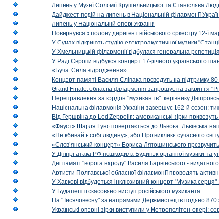
Липень у Музеї Соломії Крушельницької та Станіслава Людк
Дайджест подій на липень в Національній філармонії Украї
Липень у Національній опері України
Повернувся з полону диригент військового оркестру 12-ї ма
У Сумах відкриють студію електроакустичної музики "Станці
У Хмельницькій філармонії відбулася генеральна репетиці
У Раді Європи відбувся концерт 17-річного українського пі
«Буча. Сила відродження»
Концерт пам'яті Василя Сліпака проведуть на підтримку 80
Grand Finale: обласна філармонія запрошує на закриття "Р
Переправлення за кордон "музикантів": керівнику Дніпровсь
Національна філармонія України завершує 162-й сезон: ти
Від Гершвіна до Led Zeppelin: американські зірки привезуть
«Фауст» Шарля Гуно повертається до Львова: Львівська на
«Не вбивай в собі людину», або Про виклики сучасного світ
«Слов’янський концерт» Бориса Лятошинського прозвучить
У Дніпрі атака РФ пошкодила Будинок органної музики та у
Дні памяті "ворога народу" Василя Барвінського - видатного
Артисти Полтавської обласної філармонії проводять активно
У Харкові відбудеться інклюзивний концерт "Музика серця" 
У Будапешті скасовано виступ російського музиканта
На "Тисячовесну" за напрямами Держмистецтв подано 870 за
Українські оперні зірки виступили у Метрополітен-опері: с