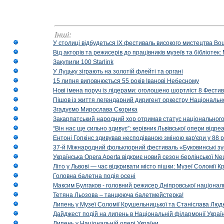
Інші:
У столиці відбудеться IX фестиваль високого мистецтва Bouq
Від акторів та режисерів до працівників музеїв та бібліоте
Закупили 100 Starlink
У Луцьку зіграють на золотій флейті та органі
15 липня виповнюється 55 років Іванові Небесному
Нові імена поруч із лідерами: оголошено шортліст 8 Фест
Пішов із життя легендарний диригент оркестру Національн
Згадуємо Мирослава Скорика
Закарпатський народний хор отримав статус національног
“Він нас ще сильно здивує”: керівник Львівської опери відр
Ентоні Гопкінс здивував несподіваною зміною кар'єри у 88 ро
37-й Міжнародний фольклорний фестиваль «Буковинські зус
Українська Opera Aperta відкриє новий сезон берлінської Ne
Літо у Львові — час відкривати місто пішки: Музеї Соломії
Головна балетна подія осені
Максим Булгаков - головний режисер Дніпровської націонал
Тетяна Льозова – танцююча балетмейстерка!
Липень у Музеї Соломії Крушельницької та Станіслава Людк
Дайджест подій на липень в Національній філармонії Украї
Липень у Національній опері України