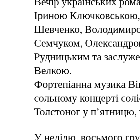
Вечір українських рома
Іриною Ключковською,
Шевченко, Володимиро
Семчуком, Олександр
Рудницьким та заслуж
Велкою.
Фортепіанна музика Ві
сольному концерті солі
Толстоног у п’ятницю, 
У неділю, восьмого гру