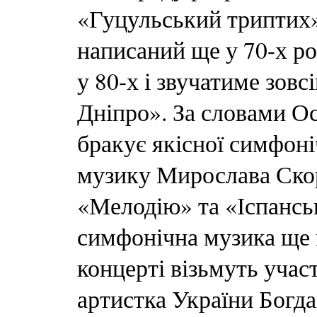
«Гуцульський триптих»
написаний ще у 70-х р
у 80-х і звучатиме зовс
Дніпро». За словами Ос
бракує якісної симфоні
музику Мирослава Скор
«Мелодію» та «Іспанськ
симфонічна музика ще 
концерті візьмуть учас
артистка України Богда