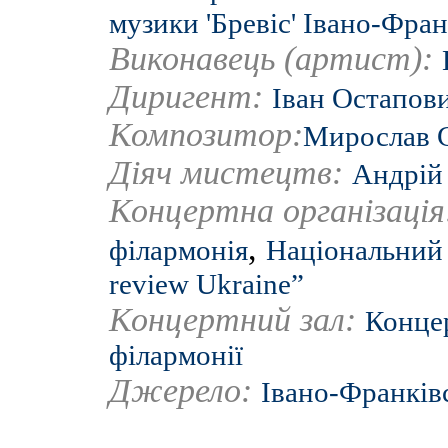
музики 'Бревіс' Івано-Фран
Виконавець (артист):
Диригент:
Іван Остапов
Композитор:
Мирослав 
Діяч мистецтв:
Андрій
Концертна організаці
,
філармонія
Національний 
review Ukraine”
Концертний зал:
Концер
філармонії
Джерело:
Івано-Франків