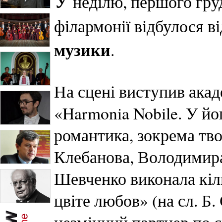
У
неділю, першого груд
філармонії відбулося в
музики
.
На сцені виступив ака
«Harmonia Nobile. У йо
романтика, зокрема тв
Клебанова, Володимира
Шевченко виконала кіль
цвіте любов» (на сл. Б. 