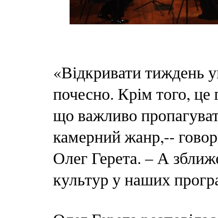
«Відкривати тиждень у
почесно. Крім того, це 
що важливо пропагуват
камерний жанр,-- говор
Олег Герета. – А зближ
культур у наших програ