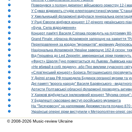
Повернувся з полону диригент військового оркестру 12-ї ма
У Сумах відкриють студію електроакустичної музики "Станці
У Хмельницькій філармонії відбулася генеральна репетиці
У Раді Європи відбувся концерт 17-річного українського пі
«Буча. Сила відродження»
Концерт пам'яті Василя Сліпака проведуть на підтримку 80
Grand Finale: обласна філармонія запрошує на закриття "Р
Переправлення за кордон "музикантів": керівнику Дніпровсь
Національна філармонія України завершує 162-й сезон: ти
Від Гершвіна до Led Zeppelin: американські зірки привезуть
«Фауст» Шарля Гуно повертається до Львова: Львівська на
«Не вбивай в собі людину», або Про виклики сучасного світ
«Слов’янський концерт» Бориса Лятошинського прозвучить
У Дніпрі атака РФ пошкодила Будинок органної музики та у
Дні памяті "ворога народу" Василя Барвінського - видатного
Артисти Полтавської обласної філармонії проводять активно
У Харкові відбудеться інклюзивний концерт "Музика серця" 
У Будапешті скасовано виступ російського музиканта
На "Тисячовесну" за напрямами Держмистецтв подано 870 за
Українські оперні зірки виступили у Метрополітен-опері: с
© 2008-2026 Music-review Ukraine