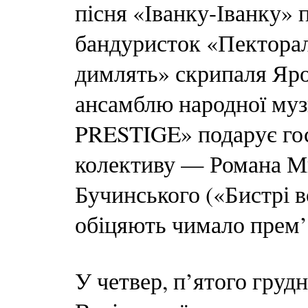
пісня «Іванку-Іванку» 
бандуристок «Пекторал
димлять» скрипаля Яро
ансамблю народної муз
PRESTIGE» подарує гос
колективу — Романа Ми
Бучинського («Бистрі в
обіцяють чимало прем’
У четвер, п’ятого груд