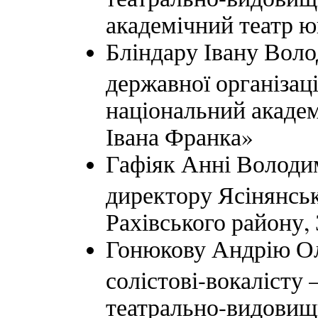
академічний театр ю
Бліндару Івану Вол
державної організац
національний академ
Івана Франка»
Гафіяк Анні Володими
директору Ясінянсь
Рахівського району,
Гонюкову Андрію Ол
солістові-вокалісту
театрально-видовищ