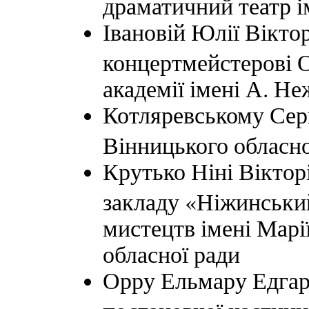
драматичний театр ім
Івановій Юлії Вікто
концертмейстерові О
академії імені А. Н
Котляревському Серг
Вінницького обласн
Крутько Ніні Віктор
закладу «Ніжинськи
мистецтв імені Марії
обласної ради
Орру Ельмару Едгаро
постановчої частин