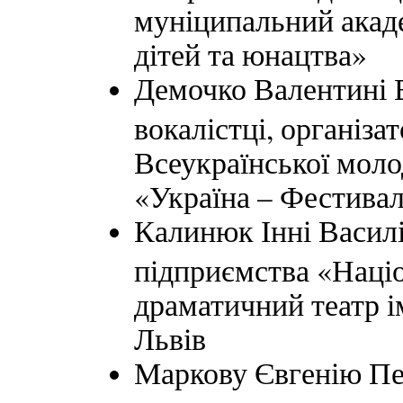
муніципальний акаде
дітей та юнацтва»
Демочко Валентині В
вокалістці, організ
Всеукраїнської моло
«Україна – Фестивал
Калинюк Інні Василі
підприємства «Наці
драматичний театр ім
Львів
Маркову Євгенію Пет