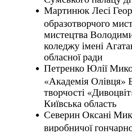
Мартинюк Лесі Георг
образотворчого мист
мистецтва Володими
коледжу імені Агат
обласної ради
Петренко Юлії Микол
«Академія Олівця» Б
творчості «Дивоцвіт
Київська область
Северин Оксані Мико
виробничої гончарн