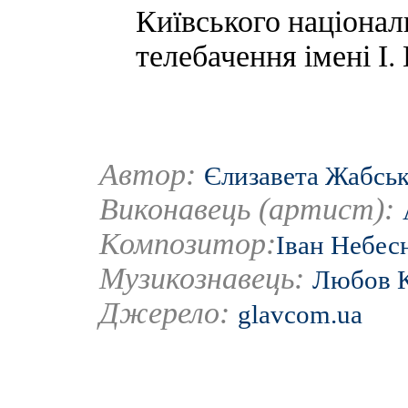
Київського національ
телебачення імені І.
Автор:
Єлизавета Жабсь
Виконавець (артист):
Композитор:
Іван Небес
Музикознавець:
Любов К
Джерело:
glavcom.ua