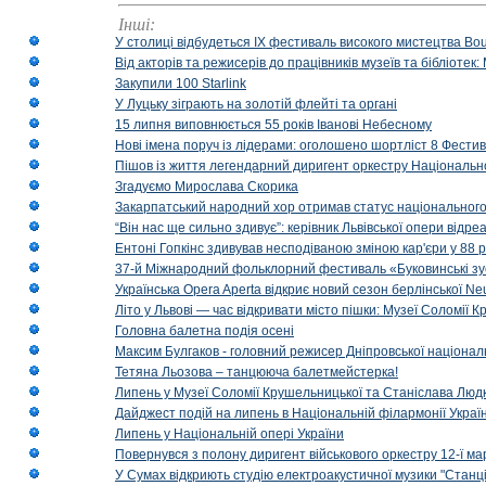
Інші:
У столиці відбудеться IX фестиваль високого мистецтва Bouq
Від акторів та режисерів до працівників музеїв та бібліоте
Закупили 100 Starlink
У Луцьку зіграють на золотій флейті та органі
15 липня виповнюється 55 років Іванові Небесному
Нові імена поруч із лідерами: оголошено шортліст 8 Фест
Пішов із життя легендарний диригент оркестру Національн
Згадуємо Мирослава Скорика
Закарпатський народний хор отримав статус національног
“Він нас ще сильно здивує”: керівник Львівської опери відр
Ентоні Гопкінс здивував несподіваною зміною кар'єри у 88 ро
37-й Міжнародний фольклорний фестиваль «Буковинські зус
Українська Opera Aperta відкриє новий сезон берлінської Ne
Літо у Львові — час відкривати місто пішки: Музеї Соломії
Головна балетна подія осені
Максим Булгаков - головний режисер Дніпровської націонал
Тетяна Льозова – танцююча балетмейстерка!
Липень у Музеї Соломії Крушельницької та Станіслава Людк
Дайджест подій на липень в Національній філармонії Украї
Липень у Національній опері України
Повернувся з полону диригент військового оркестру 12-ї ма
У Сумах відкриють студію електроакустичної музики "Станці