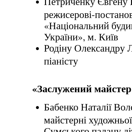
Петриченку Євгену 
режисерові-постанов
«Національний будин
України», м. Київ
Родіну Олександру Л
піаністу
«Заслужений майстер 
Бабенко Наталії Вол
майстерні художньої
Сумського палацу ді