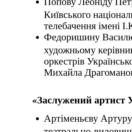
Попову Леоніду Пет
Київського національ
телебачення імені І
Федоришину Василю 
художньому керівни
оркестрів Українськ
Михайла Драгоманов
«Заслужений артист 
Артіменьєву Артуру
театрально-видовищ