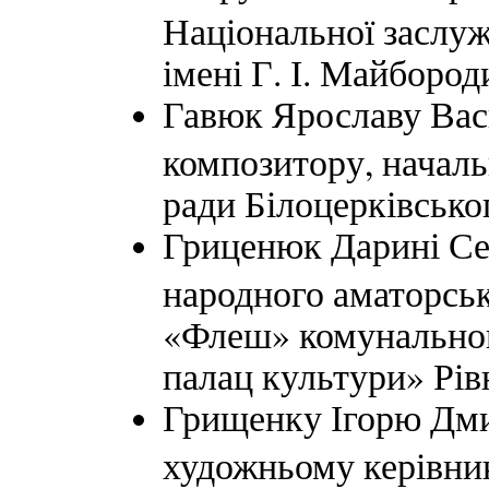
Національної заслуж
імені Г. І. Майбород
Гавюк Ярославу Васи
композитору, начальн
ради Білоцерківсько
Гриценюк Дарині Сер
народного аматорсь
«Флеш» комунальног
палац культури» Рів
Грищенку Ігорю Дми
художньому керівник