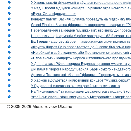
У Хмельницькій філармонії відбулася генеральна репетиці
У Раді Європи відбувся концерт 17-річного українського пі
«Буча. Сила відродження»
Концерт пам'яті Василя Сліпака проведуть на підтримку 80
Grand Finale: обласна філармонія запрошує на закриття "Р
Переправлення за кордон "музикантів": керівнику Дніпровсь
Національна філармонія України завершує 162-й сезон: ти
Від Гершвіна до Led Zeppelin: американські зірки привезуть
«Фауст» Шарля Гуно повертається до Львова: Львівська на
«Не вбивай в собі людину», або Про виклики сучасного світ
«Слов’янський концерт» Бориса Лятошинського прозвучить
У Дніпрі атака РФ пошкодила Будинок органної музики та у
Дні памяті "ворога народу" Василя Барвінського - видатного
Артисти Полтавської обласної філармонії проводять активно
У Харкові відбудеться інклюзивний концерт "Музика серця" 
У Будапешті скасовано виступ російського музиканта
На "Тисячовесну" за напрямами Держмистецтв подано 870 за
Українські оперні зірки виступили у Метрополітен-опері: с
© 2008-2026 Music-review Ukraine