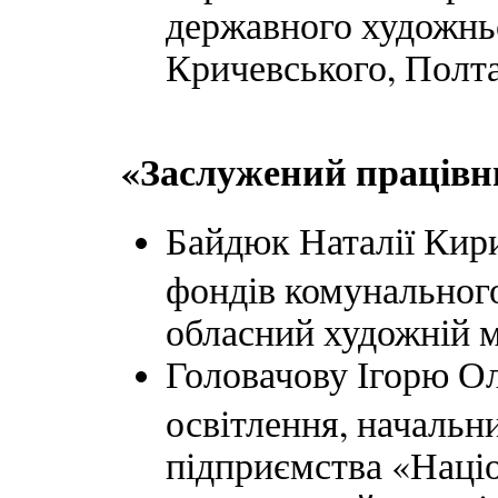
державного художньо
Кричевського, Полта
«Заслужений працівн
Байдюк Наталії Кири
фондів комунальног
обласний художній 
Головачову Ігорю Ол
освітлення, началь
підприємства «Наці