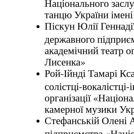
Національного засл
танцю України імені
Піскун Юлії Геннадії
державного підприє
академічний театр оп
Лисенка»
Рой-Ійнді Тамарі Кса
солістці-вокалістці-
організації «Націон
камерної музики Укр
Стефанській Олені А
підприємства «Наці