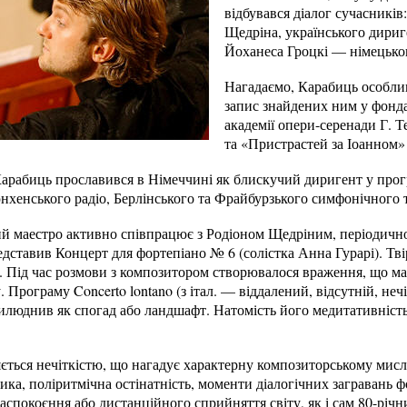
відбувався діалог сучасників
Щедріна, українського дири
Йоханеса Гроцкі — німецьког
Нагадаємо, Карабиць особлив
запис знайдених ним у фондах
академії опери-серенади Г. 
та «Пристрастей за Іоанном» 
арабиць прославився в Німеччині як блискучий диригент у прог
хенського радіо, Берлінського та Фрайбурзького симфонічного
й маестро активно співпрацює з Родіоном Щедріним, періодично 
дставив Концерт для фортепіано № 6 (солістка Анна Гурарі). Тв
. Під час розмови з композитором створювалося враження, що ма
 Програму Concerto lontano (з італ. — віддалений, відсутній, не
илюднив як спогад або ландшафт. Натомість його медитативність
яється нечіткістю, що нагадує характерну композиторському ми
ика, поліритмічна остінатність, моменти діалогічних загравань ф
аспокоєння або дистанційного сприйняття світу, як і сам 80-річ