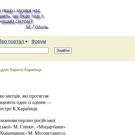
Про портал
Форум
орудою Кирила Карабиця
чю митців, які протягом
рацюють один із одним —
аестро К.Карабиця.
конанням перлин російської
ської» М. Глінки, «Моцартіани»
 «Хованщини» М. Мусоргського),