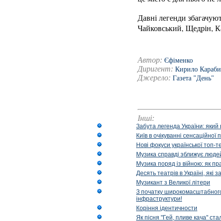
Давні легенди збагачуют
Чайковський, Щедрін, К
Автор:
Єфімeнко
Диригент:
Кирило Караби
Джерело:
Газета "День"
Інші:
Забута легенда України: який 
Київ в очікуванні сенсаційно
Нові фокуси української топ-
Музика справді зближує людей
Музика поряд із війною: як п
Десять театрів в Україні, як
Музикант з Великої літери
З початку широкомасштабного 
інфраструктури!
Коріння ідентичности
Як пісня "Гей, пливе кача" ст