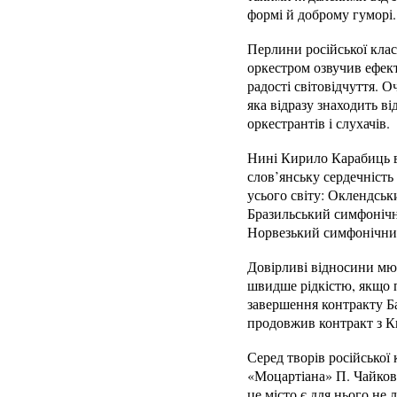
формі й доброму гуморі.
Перлини російської кла
оркестром озвучив ефект
радості світовідчуття. 
яка відразу знаходить ві
оркестрантів і слухачів.
Нині Кирило Карабиць в
слов’янську сердечність
усього світу: Оклендськ
Бразильський симфонічн
Норвезький симфонічний
Довірливі відносини мюн
швидше рідкістю, якщо п
завершення контракту Б
продовжив контракт з К
Серед творів російської
«Моцартіана» П. Чайковс
це місто є для нього н