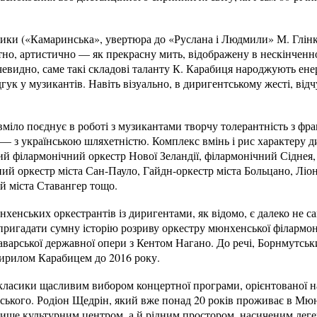
сики («Камаринська», увертюра до «Руслана і Людмили» М. Глін
но, артистично — як прекрасну мить, відображену в нескінченно
Очевидно, саме такі складові таланту К. Карабиця народжують ене
дгук у музикантів. Навіть візуально, в диригентському жесті, від
міло поєднує в роботі з музикантами творчу толерантність з фр
 — з українською шляхетністю. Комплекс вмінь і рис характеру 
ий філармонічний оркестр Нової Зеландії, філармонічний Сіднея, 
ий оркестр міста Сан-Пауло, Гайдн-оркестр міста Больцано, Лі
 міста Ставангер тощо.
хенських оркестрантів із диригентами, як відомо, є далеко не с
ригадати сумну історію розриву оркестру мюнхенської філармоні
аварської державної опери з Кентом Нагано. До речі, Борнмутсь
ирилом Карабицем до 2016 року.
 класики щасливим вибором концертної програми, орієнтованої н
ького. Родіон Щедрін, який вже понад 20 років проживає в Мюнх
е лише культурним центром, а й рідним простором, насиченим ле