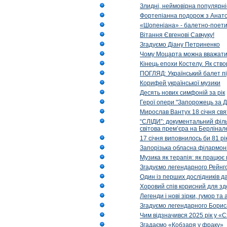
Злидні, неймовірна популярні
Фортепіанна подорож з Анат
«Шопеніана» - балетно-поети
Вітання Євгенові Савчуку!
Згадуємо Діану Петриненко
Чому Моцарта можна вважат
Кінець епохи Костелу. Як ство
ПОГЛЯД: Український балет пі
Корифей української музики
Десять нових симфоній за рік
Герої опери "Запорожець за Д
Мирослав Вантух 18 січня св
“СЛІДИ”: документальний філь
світова прем’єра на Берлінал
17 січня виповнилось би 81 р
Запорізька обласна філармоні
Музика як терапія: як працює 
Згадуємо легендарного Рейнг
Один із перших дослідників д
Хоровий спів корисний для зд
Легенди і нові зірки, гумор та
Згадуємо легендарного Бори
Чим відзначився 2025 рік у «
Згадаємо «Кобзаря у фраку»