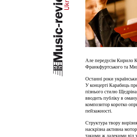
Але передусім Кирило К
Франкфуртського та Мюн
Останні роки українськи
У концерті Карабиць пре
пізнього стилю Щедріна
вводить публіку в оману.
композитор коротко опр
пейзажності.
Структура твору вирізн
наскрізна активна мотор
такими ж далекими від з