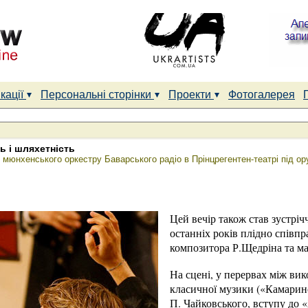
кації
Персональні сторінки
Проекти
Фотогалерея
ь і шляхетність
т мюнхенського оркестру Баварського радіо в Прінцрегентен-театрі під 
Цей вечір також став зустріч
останніх років плідно співп
композитора Р.Щедріна та м
На сцені, у перервах між ви
класичної музики («Камарин
П. Чайковського, вступу до