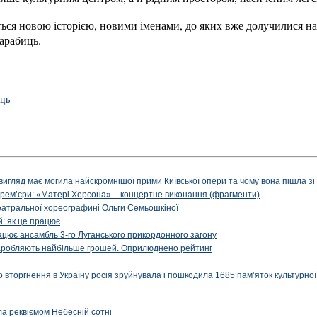
ься новою історією, новими іменами, до яких вже долучилися на
арабиць.
ць
вигляд має могила найскромнішої прими Київської опери та чому вона пішла зі с
ї прем’єри: «Матері Херсона» – концертне виконання (фрагменти)
театральної хореографині Ольги Семьошкіної
: як це працює
рацює ансамбль 3-го Луганського прикордонного загону
і заробляють найбільше грошей. Оприлюднено рейтинг
вторгнення в Україну росія зруйнувала і пошкодила 1685 пам’яток культурної
ала реквіємом Небесній сотні