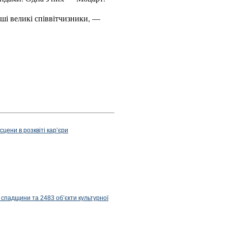
ші великі співвітчизники, —
цени в розквіті карʼєри
 спадщини та 2483 об’єкти культурної