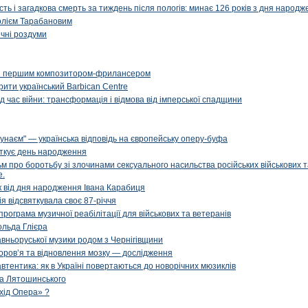
сть і загадкова смерть за тиждень після пологів: минає 126 років з дня народ
олієм Тарабановим
чні роздуми
и першим композитором-фрилансером
рити український Barbican Centre
д час війни: трансформація і відмова від імперської спадщини
унаєм" — українська відповідь на європейську оперу-буфа
яткує день народження
м про боротьбу зі злочинами сексуального насильства російських військових 
е.
ік від дня народження Івана Карабиця
я відсвяткувала своє 87-річчя
програма музичної реабілітації для військових та ветеранів
ольда Глієра
авньоруської музики родом з Чернігівщини
оров’я та відновлення мозку — дослідження
 автентика: як в Україні повертаються до новорічних мюзиклів
са Лятошинського
Схід Опера» ?