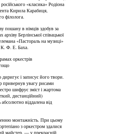
: російського «класика» Родіона
гента Кирила Карабиця,
о філолога.
у пошану в німців здобув за
 архіву Берлінської співацької
Телемана «Пастораль на музиці»
К. Ф. Е. Баха.
рамах оркестрів
 тощо
диригує і записує його твори.
ір привернув увагу рисами
естро шифрує зміст і жартома
чіткий, дистанційний)
 абсолютно віддалена від
сленню монтажність. При цьому
ортепіано з оркестром здалися
ний майстер, — у прекрасній