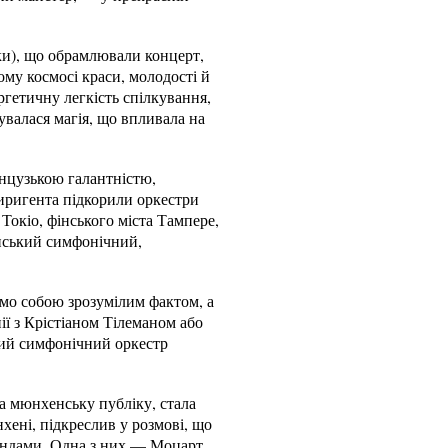
ки), що обрамлювали концерт,
му космосі краси, молодості й
ргетичну легкість спілкування,
чувалася магія, що впливала на
анцузькою галантністю,
диригента підкорили оркестри
Токіо, фінського міста Тампере,
онський симфонічний,
амо собою зрозумілим фактом, а
ї з Крістіаном Тілеманом або
кий симфонічний оркестр
а мюнхенську публіку, стала
ені, підкреслив у розмові, що
гендами. Одна з них — Моцарт.