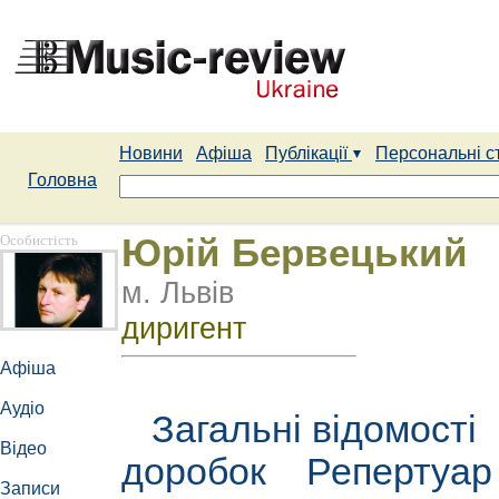
Новини
Афіша
Публікації
Персональні с
Головна
Особистість
Юрій Бервецький
м. Львів
диригент
Афіша
Аудіо
Загальні відомості
Відео
доробок
Репертуа
Записи