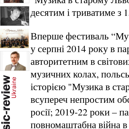
десятим і триватиме з 
Вперше фестиваль “Муз
у серпні 2014 року в па
авторитетним в світови
музичних колах, польс
історією "Музика в ста
всупереч непростим обс
росії; 2019-22 роки – п
повномаштабна війна в 