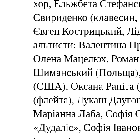
хор, Ельжбета Стефансь
Свириденко (клавесин, 
Євген Кострицький, Лі
альтисти: Валентина Пр
Олена Мацелюх, Роман
Шиманський (Польща), 
(США), Оксана Рапіта 
(флейта), Лукаш Длугощ
Маріанна Лаба, Софія С
«Дудаліс», Софія Івано