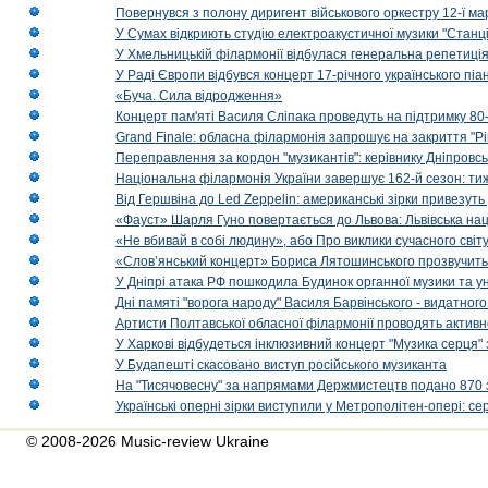
Повернувся з полону диригент військового оркестру 12-ї ма
У Сумах відкриють студію електроакустичної музики "Станці
У Хмельницькій філармонії відбулася генеральна репетиці
У Раді Європи відбувся концерт 17-річного українського пі
«Буча. Сила відродження»
Концерт пам'яті Василя Сліпака проведуть на підтримку 80
Grand Finale: обласна філармонія запрошує на закриття "Р
Переправлення за кордон "музикантів": керівнику Дніпровсь
Національна філармонія України завершує 162-й сезон: ти
Від Гершвіна до Led Zeppelin: американські зірки привезуть
«Фауст» Шарля Гуно повертається до Львова: Львівська на
«Не вбивай в собі людину», або Про виклики сучасного світ
«Слов’янський концерт» Бориса Лятошинського прозвучить
У Дніпрі атака РФ пошкодила Будинок органної музики та у
Дні памяті "ворога народу" Василя Барвінського - видатного
Артисти Полтавської обласної філармонії проводять активно
У Харкові відбудеться інклюзивний концерт "Музика серця" 
У Будапешті скасовано виступ російського музиканта
На "Тисячовесну" за напрямами Держмистецтв подано 870 за
Українські оперні зірки виступили у Метрополітен-опері: с
© 2008-2026 Music-review Ukraine