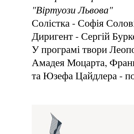
"Віртуози Львова"
Солістка - Софія Солов
Диригент - Сергій Бурк
У програмі твори Леоп
Амадея Моцарта, Франц
та Юзефа Цайдлера - п