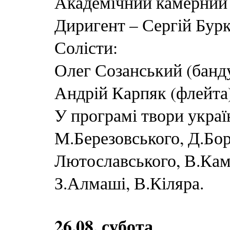
Академічний камерний 
Диригент – Сергій Бур
Солісти:
Олег Созанський (банд
Андрій Карпяк (флейта
У програмі твори украї
М.Березовського, Д.Бор
Лютославського, В.Кам
З.Алмаші, В.Кіляра.
26.08, субота