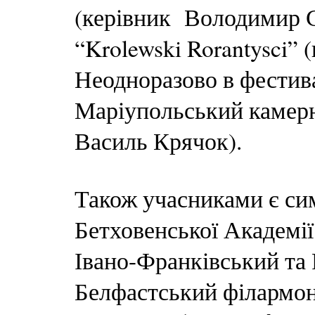
(керівник Володимир Си
“Krolewski Rorantysci”
Неодноразово в фестив
Маріупольський камерн
Василь Крячок).
Також учасниками є си
Бетховенської Академії
Івано-Франківський та
Белфастський філармон