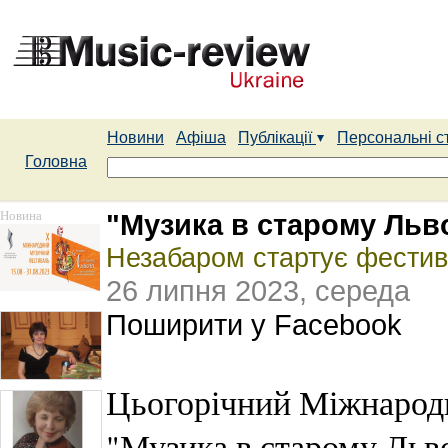
Новини
Афіша
Публікації
Персональні с
Головна
Новина
"Музика в старому Льво
Незабаром стартує фестива
26 липня 2023, середа
Поширити у Facebook
Цьогорічний Міжнарод
"Музика в старому Льво