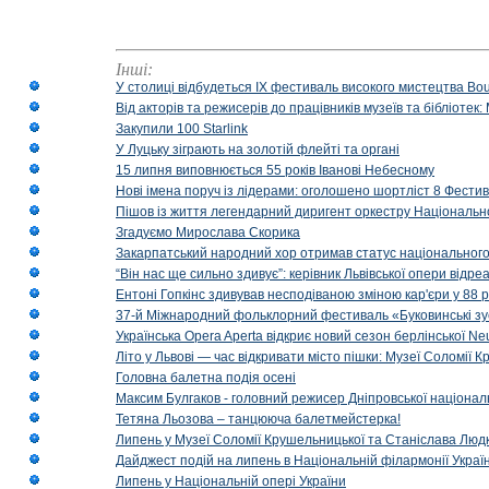
Інші:
У столиці відбудеться IX фестиваль високого мистецтва Bouq
Від акторів та режисерів до працівників музеїв та бібліоте
Закупили 100 Starlink
У Луцьку зіграють на золотій флейті та органі
15 липня виповнюється 55 років Іванові Небесному
Нові імена поруч із лідерами: оголошено шортліст 8 Фест
Пішов із життя легендарний диригент оркестру Національн
Згадуємо Мирослава Скорика
Закарпатський народний хор отримав статус національног
“Він нас ще сильно здивує”: керівник Львівської опери відр
Ентоні Гопкінс здивував несподіваною зміною кар'єри у 88 ро
37-й Міжнародний фольклорний фестиваль «Буковинські зус
Українська Opera Aperta відкриє новий сезон берлінської Ne
Літо у Львові — час відкривати місто пішки: Музеї Соломії
Головна балетна подія осені
Максим Булгаков - головний режисер Дніпровської націонал
Тетяна Льозова – танцююча балетмейстерка!
Липень у Музеї Соломії Крушельницької та Станіслава Людк
Дайджест подій на липень в Національній філармонії Украї
Липень у Національній опері України