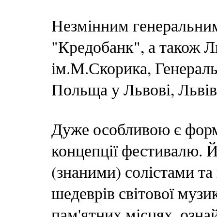
Незмінним генеральни
"Кредобанк", а також Л
ім.М.Скорика, Генерал
Польща у Львові, Львів
Дуже особливою є форму
концепції фестивалю. 
(знаними) солістами та
шедеврів світової музи
пам'ятних місцях, озн