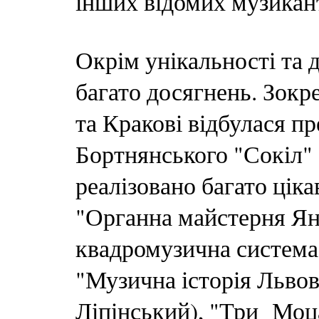
інших відомих музикант
Окрім унікальності та д
багато досягнень. Зок
та Кракові відбулася п
Бортнянського "Сокіл" 
реалізовано багато цік
"Органна майстерня Ян
квадромузична система
"Музична історія Львов
Ліпінський), "Три Моца