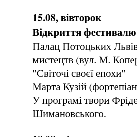
15.08, вівторок
Відкриття фестивалю
Палац Потоцьких Львівс
мистецтв (вул. М. Копер
"Світочі своєї епохи"
Марта Кузій (фортепіан
У програмі твори Фрiд
Шимановського.