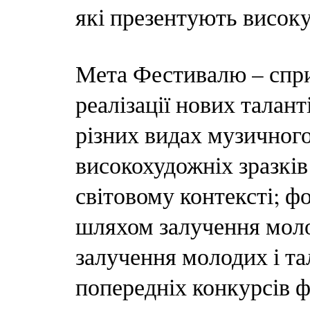
які презентують висок
Мета Фестивалю – спр
реалізації нових талант
різних видах музичног
високохудожніх зразків
світовому контексті; ф
шляхом залучення моло
залучення молодих і та
попередніх конкурсів 