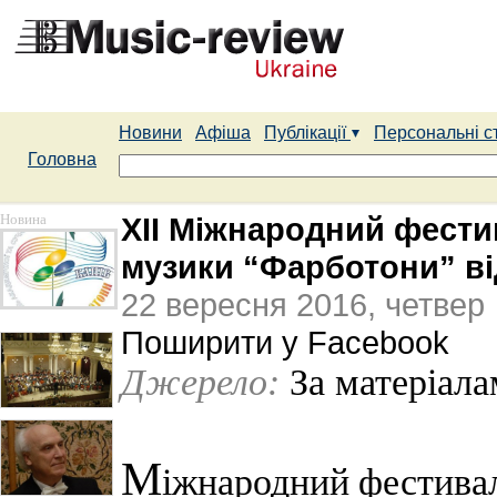
Новини
Афіша
Публікації
Персональні с
Головна
Новина
ХІІ Міжнародний фестив
музики “Фарботони” ві
22 вересня 2016, четвер
Поширити у Facebook
Джерело:
За матеріала
М
іжнародний фестивал