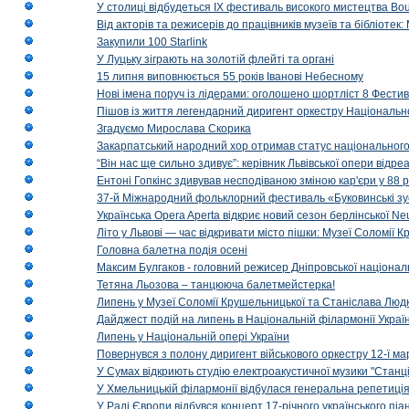
У столиці відбудеться IX фестиваль високого мистецтва Bouq
Від акторів та режисерів до працівників музеїв та бібліоте
Закупили 100 Starlink
У Луцьку зіграють на золотій флейті та органі
15 липня виповнюється 55 років Іванові Небесному
Нові імена поруч із лідерами: оголошено шортліст 8 Фест
Пішов із життя легендарний диригент оркестру Національн
Згадуємо Мирослава Скорика
Закарпатський народний хор отримав статус національног
“Він нас ще сильно здивує”: керівник Львівської опери відр
Ентоні Гопкінс здивував несподіваною зміною кар'єри у 88 ро
37-й Міжнародний фольклорний фестиваль «Буковинські зус
Українська Opera Aperta відкриє новий сезон берлінської Ne
Літо у Львові — час відкривати місто пішки: Музеї Соломії
Головна балетна подія осені
Максим Булгаков - головний режисер Дніпровської націонал
Тетяна Льозова – танцююча балетмейстерка!
Липень у Музеї Соломії Крушельницької та Станіслава Людк
Дайджест подій на липень в Національній філармонії Украї
Липень у Національній опері України
Повернувся з полону диригент військового оркестру 12-ї ма
У Сумах відкриють студію електроакустичної музики "Станці
У Хмельницькій філармонії відбулася генеральна репетиці
У Раді Європи відбувся концерт 17-річного українського пі