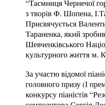
“Таємниця Чернечої го
з творів Ф. Шопена, І.
Присвячується Валенти
Тараненка, який зробив
Шевченківського Націо
культурного життя м. К
За участю відомої піан
головного призу (І пре
конкурсу піаністів “Ре
композитора Сергія Ле