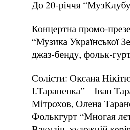
До 20-річчя “МузКлубу
Концертна промо-презе
“Музика Української Зе
джаз-бенду, фольк-гурт
Солісти: Оксана Нікіт
І.Тараненка” – Іван Та
Мітрохов, Олена Таран
Фолькгурт “Многая лєт
Вакуліч, художній кері