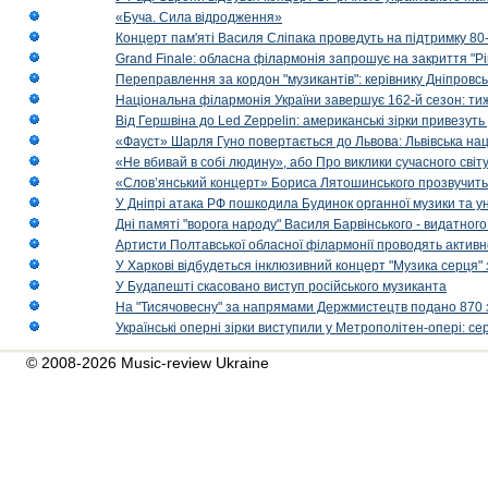
«Буча. Сила відродження»
Концерт пам'яті Василя Сліпака проведуть на підтримку 80
Grand Finale: обласна філармонія запрошує на закриття "Р
Переправлення за кордон "музикантів": керівнику Дніпровсь
Національна філармонія України завершує 162-й сезон: ти
Від Гершвіна до Led Zeppelin: американські зірки привезуть
«Фауст» Шарля Гуно повертається до Львова: Львівська на
«Не вбивай в собі людину», або Про виклики сучасного світ
«Слов’янський концерт» Бориса Лятошинського прозвучить
У Дніпрі атака РФ пошкодила Будинок органної музики та у
Дні памяті "ворога народу" Василя Барвінського - видатного
Артисти Полтавської обласної філармонії проводять активно
У Харкові відбудеться інклюзивний концерт "Музика серця" 
У Будапешті скасовано виступ російського музиканта
На "Тисячовесну" за напрямами Держмистецтв подано 870 за
Українські оперні зірки виступили у Метрополітен-опері: с
© 2008-2026 Music-review Ukraine