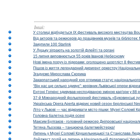
Інші:
У столиці відбудеться IX фестиваль високого мистецтва Bouq
Від акторів та режисерів до працівників музеїв та бібліоте
Закупили 100 Starlink
У Луцьку зіграють на золотій флейті та органі
15 липня виповнюється 55 років Іванові Небесному
Нові імена поруч із лідерами: оголошено шортліст 8 Фест
Пішов із життя легендарний диригент оркестру Національн
Згадуємо Мирослава Скорика
Закарпатський народний хор отримав статус національног
“Він нас ще сильно здивує”: керівник Львівської опери відр
Ентоні Гопкінс здивував несподіваною зміною кар'єри у 88 ро
37-й Міжнародний фольклорний фестиваль «Буковинські зус
Українська Opera Aperta відкриє новий сезон берлінської Ne
Літо у Львові — час відкривати місто пішки: Музеї Соломії
Головна балетна подія осені
Максим Булгаков - головний режисер Дніпровської націонал
Тетяна Льозова – танцююча балетмейстерка!
Липень у Музеї Соломії Крушельницької та Станіслава Людк
Дайджест подій на липень в Національній філармонії Украї