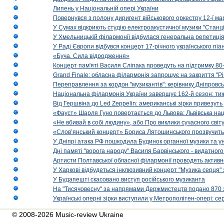
Липень у Національній опері України
Повернувся з полону диригент військового оркестру 12-ї ма
У Сумах відкриють студію електроакустичної музики "Станці
У Хмельницькій філармонії відбулася генеральна репетиці
У Раді Європи відбувся концерт 17-річного українського пі
«Буча. Сила відродження»
Концерт пам'яті Василя Сліпака проведуть на підтримку 80
Grand Finale: обласна філармонія запрошує на закриття "Р
Переправлення за кордон "музикантів": керівнику Дніпровсь
Національна філармонія України завершує 162-й сезон: ти
Від Гершвіна до Led Zeppelin: американські зірки привезуть
«Фауст» Шарля Гуно повертається до Львова: Львівська на
«Не вбивай в собі людину», або Про виклики сучасного світ
«Слов’янський концерт» Бориса Лятошинського прозвучить
У Дніпрі атака РФ пошкодила Будинок органної музики та у
Дні памяті "ворога народу" Василя Барвінського - видатного
Артисти Полтавської обласної філармонії проводять активно
У Харкові відбудеться інклюзивний концерт "Музика серця" 
У Будапешті скасовано виступ російського музиканта
На "Тисячовесну" за напрямами Держмистецтв подано 870 за
Українські оперні зірки виступили у Метрополітен-опері: с
© 2008-2026 Music-review Ukraine