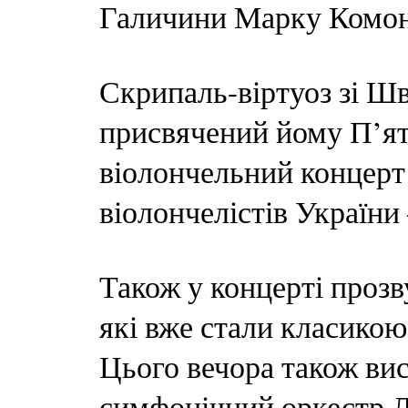
Галичини Марку Комон
Скрипаль-віртуоз зі Шв
присвячений йому П’ят
віолончельний концерт
віолончелістів України
Також у концерті прозв
які вже стали класикою
Цього вечора також ви
симфонічний оркестр Ль