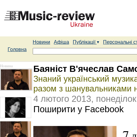
Новини
Афіша
Публікації
Персональні с
Головна
Новина
Баяніст В'ячеслав Сам
Знаний український музик
разом з шанувальниками н
4 лютого 2013, понеділок
Поширити у Facebook
7
л