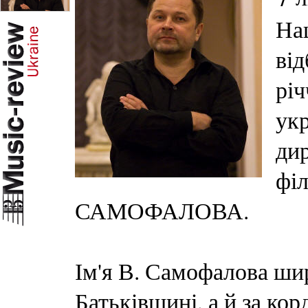
Нац
від
річ
укр
дир
філ
САМОФАЛОВА.
Ім'я В. Самофалова шир
Батьківшині, а й за ко