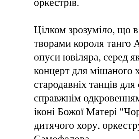
оркестрів.
Цілком зрозуміло, що в
творами короля танго А
опуси ювіляра, серед я
концерт для мішаного х
стародавніх танців для
справжнім одкровенням 
іконі Божої Матері "Чо
дитячого хору, оркестр
Самофалова.