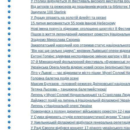
У столиці відбудеться IX фестиваль високого мистецтва Bouq
Від акторів та режисерів до працівників музеїв та бібліоте
Закупили 100 Starlink
У Луцьку зіграють на золотій флейті та органі
15 липня виповнюється 55 років Іванові Небесному
Нові імена поруч із лідерами: оголошено шортліст 8 Фест
Пішов із життя легендарний диригент оркестру Національн
Згадуємо Мирослава Скорика
Закарпатський народний хор отримав статус національног
“Він нас ще сильно здивує”: керівник Львівської опери відр
Ентоні Гопкінс здивував несподіваною зміною кар'єри у 88 ро
37-й Міжнародний фольклорний фестиваль «Буковинські зус
Українська Opera Aperta відкриє новий сезон берлінської Ne
Літо у Львові — час відкривати місто пішки: Музеї Соломії
Головна балетна подія осені
Максим Булгаков - головний режисер Дніпровської націонал
Тетяна Льозова – танцююча балетмейстерка!
Липень у Музеї Соломії Крушельницької та Станіслава Людк
Дайджест подій на липень в Національній філармонії Украї
Липень у Національній опері України
Повернувся з полону диригент військового оркестру 12-ї ма
У Сумах відкриють студію електроакустичної музики "Станці
У Хмельницькій філармонії відбулася генеральна репетиці
У Раді Європи відбувся концерт 17-річного українського пі