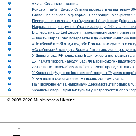
«Буча. Сила відродження»
Концерт пам'яті Василя Сліпака проведуть на підтримку 80
Grand Finale: обласна філармонія запрошує на закриття "Р
Переправлення за кордон "музикантів": керівнику Дніпровсь
Національна філармонія України завершує 162-й сезон: ти
Від Гершвіна до Led Zeppelin: американські зірки привезуть
«Фауст» Шарля Гуно повертається до Львова: Львівська на
«Не вбивай в собі людину», або Про виклики сучасного світ
«Слов’янський концерт» Бориса Лятошинського прозвучить
У Дніпрі атака РФ пошкодила Будинок органної музики та у
Дні памяті "ворога народу" Василя Барвінського - видатного
Артисти Полтавської обласної філармонії проводять активно
У Харкові відбудеться інклюзивний концерт "Музика серця" 
У Будапешті скасовано виступ російського музиканта
На "Тисячовесну" за напрямами Держмистецтв подано 870 за
Українські оперні зірки виступили у Метрополітен-опері: с
© 2008-2026 Music-review Ukraine