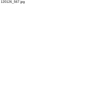
120126_567.jpg