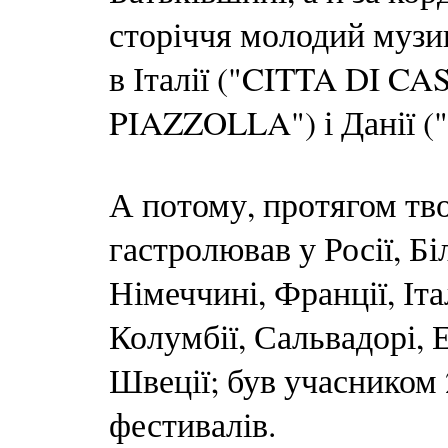
сторіччя молодий музи
в Італії ("CITTA DI 
PIAZZOLLA") і Данії
А потому, протягом тв
гастролював у Росії, Б
Німеччині, Франції, Іта
Колумбії, Сальвадорі, Е
Швеції; був учасником
фестивалів.