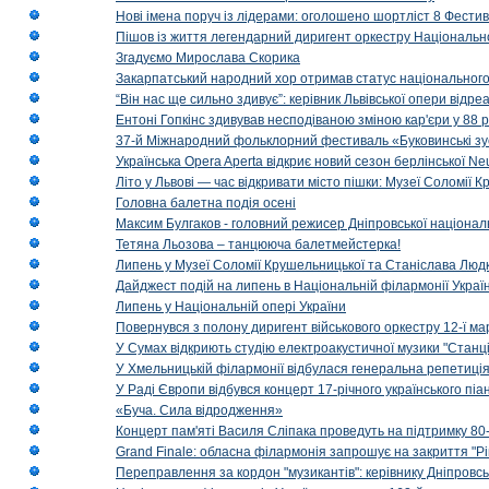
Нові імена поруч із лідерами: оголошено шортліст 8 Фест
Пішов із життя легендарний диригент оркестру Національн
Згадуємо Мирослава Скорика
Закарпатський народний хор отримав статус національног
“Він нас ще сильно здивує”: керівник Львівської опери відр
Ентоні Гопкінс здивував несподіваною зміною кар'єри у 88 ро
37-й Міжнародний фольклорний фестиваль «Буковинські зус
Українська Opera Aperta відкриє новий сезон берлінської Ne
Літо у Львові — час відкривати місто пішки: Музеї Соломії
Головна балетна подія осені
Максим Булгаков - головний режисер Дніпровської націонал
Тетяна Льозова – танцююча балетмейстерка!
Липень у Музеї Соломії Крушельницької та Станіслава Людк
Дайджест подій на липень в Національній філармонії Украї
Липень у Національній опері України
Повернувся з полону диригент військового оркестру 12-ї ма
У Сумах відкриють студію електроакустичної музики "Станці
У Хмельницькій філармонії відбулася генеральна репетиці
У Раді Європи відбувся концерт 17-річного українського пі
«Буча. Сила відродження»
Концерт пам'яті Василя Сліпака проведуть на підтримку 80
Grand Finale: обласна філармонія запрошує на закриття "Р
Переправлення за кордон "музикантів": керівнику Дніпровсь