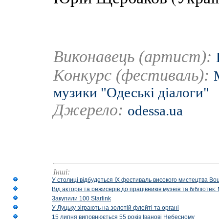
Виконавець (артист):
Конкурс (фестиваль):
музики "Одеські діалоги"
Джерело:
odessa.ua
Інші:
У столиці відбудеться IX фестиваль високого мистецтва Bouq
Від акторів та режисерів до працівників музеїв та бібліоте
Закупили 100 Starlink
У Луцьку зіграють на золотій флейті та органі
15 липня виповнюється 55 років Іванові Небесному