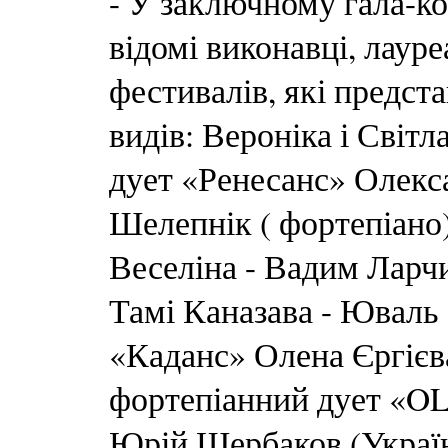
- У заключному гала-к
відомі виконавці, лаур
фестивалів, які предст
видів: Вероніка і Світл
дует «Ренесанс» Олекс
Шелепнік ( фортепіано
Веселіна - Вадим Ларчи
Тамі Каназава - Юваль 
«Каданс» Олена Єргієва 
фортепіанний дует «O
Юрій Щербаков (Україн