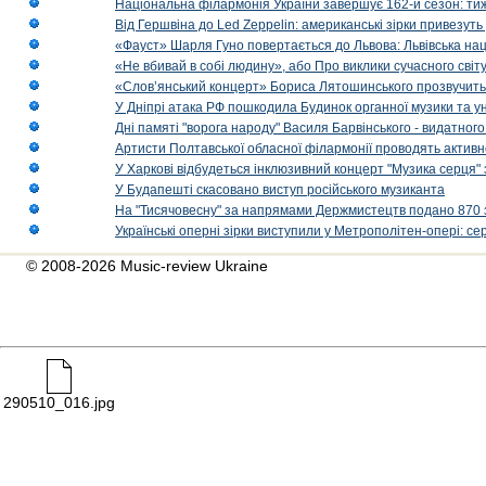
Національна філармонія України завершує 162-й сезон: ти
Від Гершвіна до Led Zeppelin: американські зірки привезуть
«Фауст» Шарля Гуно повертається до Львова: Львівська на
«Не вбивай в собі людину», або Про виклики сучасного світ
«Слов’янський концерт» Бориса Лятошинського прозвучить
У Дніпрі атака РФ пошкодила Будинок органної музики та у
Дні памяті "ворога народу" Василя Барвінського - видатного
Артисти Полтавської обласної філармонії проводять активно
У Харкові відбудеться інклюзивний концерт "Музика серця" 
У Будапешті скасовано виступ російського музиканта
На "Тисячовесну" за напрямами Держмистецтв подано 870 за
Українські оперні зірки виступили у Метрополітен-опері: с
© 2008-2026 Music-review Ukraine
290510_016.jpg