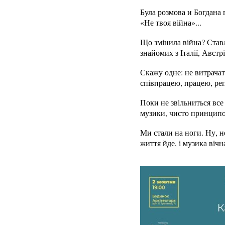
Була розмова и Богдана 
«Не твоя війна»...
Що змінила війна? Ставл
знайомих з Італії, Авст
Скажу одне: не витрачат
співпрацею, працею, ре
Поки не звільниться все
музики, чисто принципов
Ми стали на ноги. Ну, н
життя йде, і музика вічн