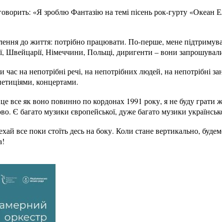
говорить: «Я зроблю Фантазію на темі пісень рок-гурту «Океан 
ення до життя: потрібно працювати. По-перше, мене підтримував
рії, Швейцарії, Німеччини, Польщі, диригенти – вони запрошува
и час на непотрібні речі, на непотрібних людей, на непотрібні з
петиціями, концертами.
 це все як воно повинно по кордонах 1991 року, я не буду грати 
о. Є багато музики європейської, дуже багато музики українськ
ехай все поки стоїть десь на боку. Коли стане вертикально, буде
а!