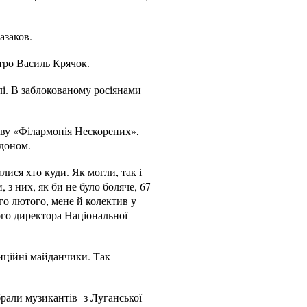
азаков.
тро Василь Крячок.
лі. В заблокованому росіянами
зву «Філармонія Нескорених»,
рдоном.
ися хто куди. Як могли, так і
 з них, як би не було боляче, 67
го лютого, мене й колектив у
го директора Національної
иційні майданчики. Так
ібрали музикантів з Луганської