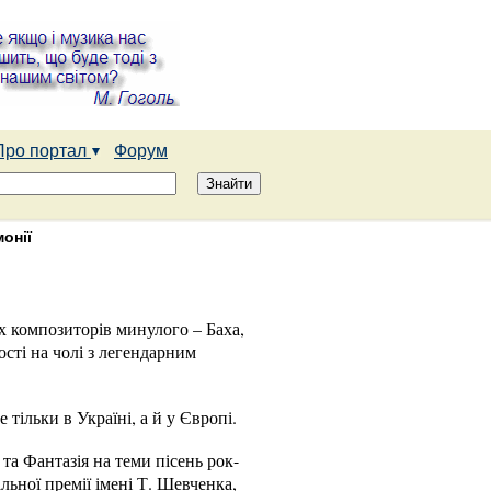
Про портал
Форум
онії
х композиторів минулого – Баха,
сті на чолі з легендарним
тільки в Україні, а й у Європі.
та Фантазія на теми пісень рок-
ьної премії імені Т. Шевченка,