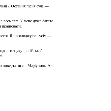
Ельзи». Остання пісня була —
 весь світ. У мене дуже багато
ли працювати.
аняття. Я насолоджуюсь усім —
жодного звуку російської
ої.
мо повертатися в Маріуполь. Але