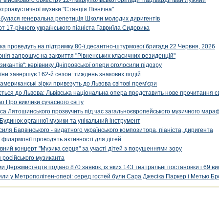
військового оркестру 12-ї маріупольської бригади Нацгвардії Іван Лужний
ктроакустичної музики "Станція Північна"
ідбулася генеральна репетиція Школи молодих диригентів
т 17-річного українського піаніста Гавриїла Сидорика
ка проведуть на підтримку 80-ї десантно-штурмової бригади 22 Червня, 2026
онія запрошує на закриття "Рівненських класичних резиденцій"
икантів": керівнику Дніпровської опери оголосили підозру
ни завершує 162-й сезон: тиждень знакових подій
 американські зірки привезуть до Львова світові прем'єри
ться до Львова: Львівська національна опера представить нове прочитання с
о Про виклики сучасного світу
са Лятошинського прозвучить під час загальноєвропейського музичного мара
Будинок органної музики та унікальний інструмент
силя Барвінського - видатного українського композитора, піаніста, диригента
 філармонії проводять активності для дітей
ивний концерт "Музика серця" за участі дітей з порушеннями зору
 російського музиканта
и Держмистецтв подано 870 заявок, із яких 143 театральні постановки і 69 ви
упили у Метрополітен-опері: серед гостей були Сара Джесіка Паркер і Метью Бр