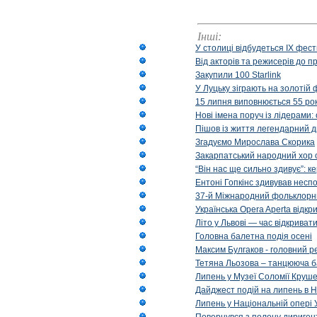
Інші:
У столиці відбудеться IX фест
Від акторів та режисерів до п
Закупили 100 Starlink
У Луцьку зіграють на золотій 
15 липня виповнюється 55 рок
Нові імена поруч із лідерами
Пішов із життя легендарний д
Згадуємо Мирослава Скорика
Закарпатський народний хор 
“Він нас ще сильно здивує”: к
Ентоні Гопкінс здивував неспо
37-й Міжнародний фольклорни
Українська Opera Aperta відкр
Літо у Львові — час відкрива
Головна балетна подія осені
Максим Булгаков - головний р
Тетяна Льозова – танцююча б
Липень у Музеї Соломії Круше
Дайджест подій на липень в Н
Липень у Національній опері 