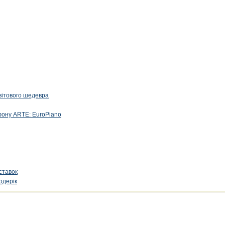
вітового шедевра
фону ARTE: EuroPiano
ставок
одерік