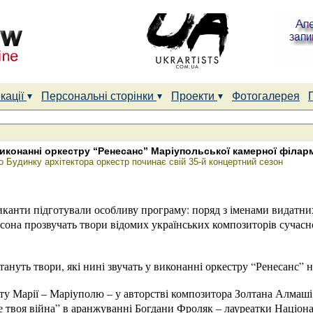
кації
Персональні сторінки
Проекти
Фотогалерея
иконанні оркестру “Ренесанс” Маріупольської камерної філарм
го Будинку архітектора оркестр починає свій 35-й концертний сезон
иканти підготували особливу програму: поряд з іменами видатни
она прозвучать твори відомих українських композиторів сучасно
нуть твори, які нині звучать у виконанні оркестру “Ренесанс” не 
ту Марії – Маріуполю – у авторстві композитора Золтана Алмаші 
 твоя війна” в аранжуванні Богдани Фроляк – лауреатки Націонал