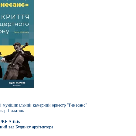
й муніципальний камерний оркестр "Ренесанс"
азар Пилатюк
UKR Artists
ний зал Будинку архітектора