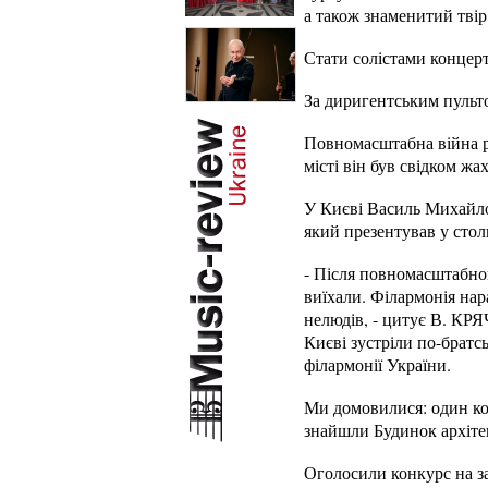
а також знаменитий тві
Стати солістами концерт
За диригентським пульто
Повномасштабна війна р
місті він був свідком жа
У Києві Василь Михайло
який презентував у стол
- Після повномасштабног
виїхали. Філармонія нар
нелюдів, - цитує В. КРЯ
Києві зустріли по-братс
філармонії України.
Ми домовилися: один ко
знайшли Будинок архітек
Оголосили конкурс на за