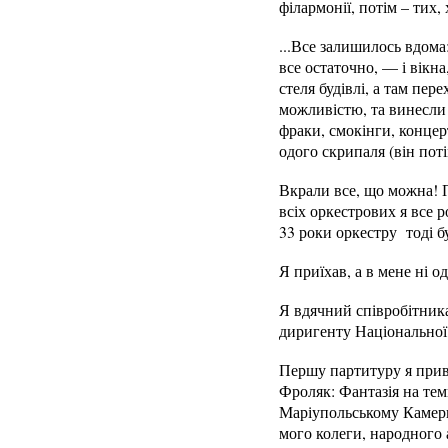
філармонії, потім – тих,
...Все залишилось вдома
все остаточно, — і вікна
стеля будівлі, а там пер
можливістю, та винесли 
фраки, смокінги, концер
одого скрипаля (він пот
Вкрали все, що можна! П
всіх оркестрових я все 
33 роки оркестру тоді б
Я приїхав, а в мене ні 
Я вдячний співробітник
диригенту Національної 
Першу партитуру я прив
Фроляк: Фантазія на тем
Маріупольському Камерн
мого колеги, народного 