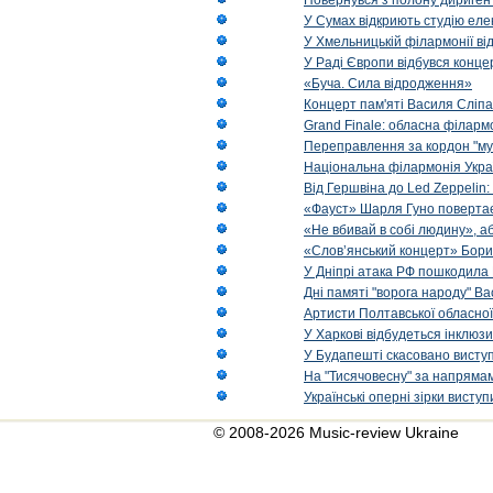
Повернувся з полону диригент 
У Сумах відкриють студію еле
У Хмельницькій філармонії в
У Раді Європи відбувся концер
«Буча. Сила відродження»
Концерт пам'яті Василя Сліпа
Grand Finale: обласна філарм
Переправлення за кордон "муз
Національна філармонія Украї
Від Гершвіна до Led Zeppelin:
«Фауст» Шарля Гуно повертає
«Не вбивай в собі людину», аб
«Слов’янський концерт» Бори
У Дніпрі атака РФ пошкодила 
Дні памяті "ворога народу" Ва
Артисти Полтавської обласної
У Харкові відбудеться інклюз
У Будапешті скасовано виступ
На "Тисячовесну" за напрямам
Українські оперні зірки вист
© 2008-2026 Music-review Ukraine