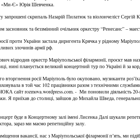
р «Ми-Є» Юрія Шевченка.
у запрошені скрипаль Назарій Пилатюк та віолончеліст Сергій К
м засновник та беззмінний очільник оркестру “Ренесанс” – маес
осії проти України застала диригента Крячка у рідному Маріупо
хливих злочинів армії рф.
вич відродив оркестр Маріупольської філармонії, проєкт мав на
иці, нині планується великий концертний тур по Україні й за ко
о вторгнення росії Маріуполь було окуповано, музиканти роз’їхал
аховувала в той час 102 працівники разом з технічними службами,
ЧОКА сайт rozmova.wordpress.com. - Ми поновили діяльність 20-
ьки. Я приїхав до столиці, зайшов до Михайла Шведа,
генерально
нцерт буде в Концертному залі імені Лисенка Далі шукали репет
тора, зараз ми маємо репетиційну залу.
міщення вакансії, нас з Маріупольської філармонії пʼять, ми під