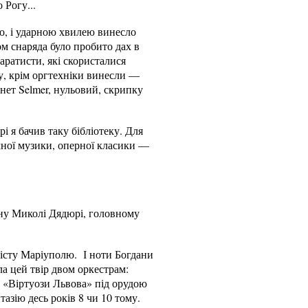
о Рогу...
то, і ударною хвилею винесло
ом снаряда було пробито дах в
паратисти, які скористалися
ту, крім оргтехніки винесли —
нет Selmer, нульовий, скрипку
 я бачив таку бібліотеку. Для
ічної музики, оперної класики —
ану Миколі Дядюрі, головному
місту Маріуполю. І ноти Богдани
ла цей твір двом оркестрам:
 «Віртуози Львова» під орудою
азію десь років 8 чи 10 тому.