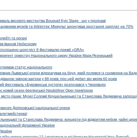
иваль високого мистецтва Bouquet Kyiv Stage - що у програмі
рацівників музеїв та бібліотек: Мінкульт анонсував зростання зарплат на 70%
флейті та органі
ів Іванові Небесному
: оголошено шортліст 8 Фестивалю-премії «GRA»
иригент оркестру Національного цирку України Марк Резницький
отримав статус національного
ерівник Львівської опери відреагував на бруд, який полився із соцмереж на Ва
діваною зміною кар'єри у 88 років: про цей дебют він мріяв 60 років
й фестиваль «Буковинські зустрічі» розпочався у Чернівцях
иє новий сезон берлінської Neuköllner Oper прем'єрою
ти місто пішки: Музеї Соломії Крушельницької та Станіслава Людкевича запрошу
ежисер Дніпровської національної опери
алетмейстерка!
льницької та Станіслава Людкевича: концерти під відкритим небом, чайні цер
аціональній філармонії України
України