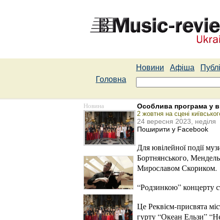
Новини
Афіша
Публі
Головна
Новина
Особлива програма у в
2 жовтня на сцені київсько
24 вересня 2023, неділя
Поширити у Facebook
Для ювілейної події муз
Бортнянського, Мендельс
Мирославом Скориком.
“Родзинкою” концерту ста
Це Реквієм-присвята міс
гурту “Океан Ельзи” “Не