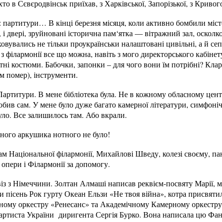
 хто в Сєвєродвінськ приїхав, з Харківської, Запорізької, з Кривог
: партитури… В кінці березня місяця, коли активно бомбили міс
, і двері, зруйновані історична пам‘ятка — вітражний зал, осколк
еховувались не тільки проукраїнськи налаштовані цивільні, а й се
з філармонії все що можна, навіть з мого директорського кабіне
тні костюми. Бабочки, запонки – для чого вони їм потрібні? Клар
ім помер), інструменти.
артитури. В мене бібліотека була. Не в кожному обласному центрі
робив сам. У мене було дуже багато камерної літератури, симфон
уло. Все залишилось там. Або вкрали.
одного аркушика нотного не було!
ам Національної філармонії, Михайлові Шведу, колезі своєму, п
опери і Філармонії за допомогу.
із з Німеччини. Золтан Алмаші написав реквієм-посвяту Марії, 
и пісень Рок гурту Океан Ельзи «Не твоя війна», котра присвяти
ому оркестру «Ренесанс» та Академічному Камерному оркестру
артиста України диригента Сергія Бурко. Вона написала цю Фант