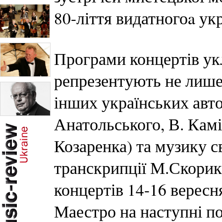
80-ліття видатногоa ук
Програми концертів укл
репрезентують не лише
інших українських авто
Анатольського, В. Камі
Козаренка) та музику с
транскрипції М.Скорик
концертів 14-16 верес
Маестро на наступні по