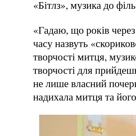
«Бітлз», музика до філ
«Гадаю, що років через
часу назвуть «скорико
творчості митця, музи
творчості для прийдеш
не лише власний почерк
надихала митця та його