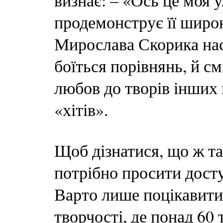
визнає: – «Ось це моя 
продемонструє її широк
Мирослава Скорика наст
боїться порівнянь, й см
любов до творів інших 
«хітів».
Щоб дізнатися, що ж та
потрібно просити дост
Варто лише поцікавити
творчості, де понад 60