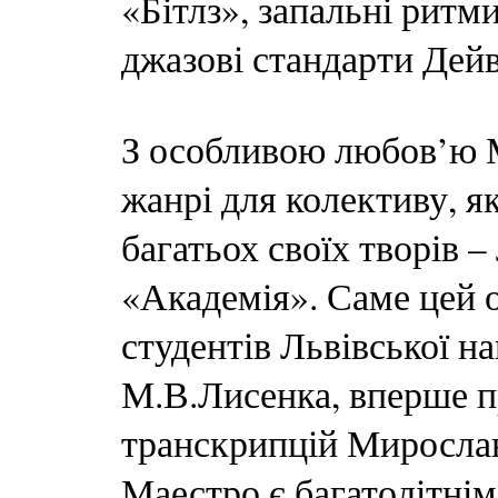
«Бітлз», запальні ритм
джазові стандарти Дей
З особливою любов’ю 
жанрі для колективу, 
багатьох своїх творів 
«Академія». Саме цей о
студентів Львівської на
М.В.Лисенка, вперше пр
транскрипцій Мирослав
Маестро є багатолітнім