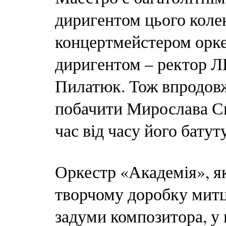
диригентом цього колек
концертмейстером орке
диригентом – ректор Л
Пилатюк. Тож впродовж
побачити Мирослава Ск
час від часу його бату
Оркестр «Академія», як
творчому доробку митц
задуми композитора, у 