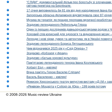
“СЛІДИ”: документальний фільм про боротьбу зі злочинами 
світова прем’єра на Берлінале.
17 січня виповнилось би 81 рік від дня народження Івана К
Запорізька обласна філармонія відсвяткувала своє 87-річчя
Музика як терапія: як працює програма музичної реабілітаці
Згадуємо легендарного Рейнгольда Глієра
Один із перших дослідників давньоруської музики родом з 
Хоровий спів корисний для здоров’я та відновлення мозку
Легенди і нові зірки, гумор та автентика: як в Україні пове
Згадуємо легендарного Бориса Лятошинського
Чим відзначився 2025 рік у «Схід Опера» ?
Згадаємо «Кобзаря у фраку»
Згадуємо «батька хорової культури»
Пам’ятаємо легендарного тенора Івана Козловського
Хобарт Ерл – ювіляр!
Вічна пам’ять Герою Василю Сліпаку!
Василь Василенко – ювіляр!
Режисер Херсонського театру випустив виставу «Д.І.М.» за
«Реквієм» Моцарта у Соборі св. Юра – 199 років потому
© 2008-2026 Music-review Ukraine