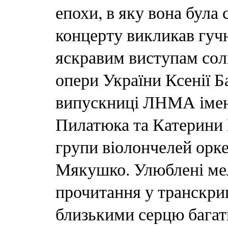
епохи, в яку вона була
концерту викликав гучні
яскравим виступам солі
опери України Ксенії Б
випускниці ЛНМА імені
Пилатюка та Катерини 
групи віолончелей орк
Мякушко. Улюблені мел
прочитання у транскри
близькими серцю багать