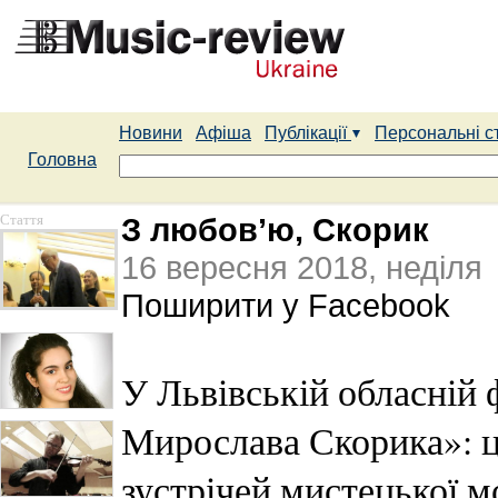
Новини
Афіша
Публікації
Персональні с
Головна
Стаття
З любов’ю, Скорик
16 вересня 2018, неділя
Поширити у Facebook
У Львівській обласній 
Мирослава Скорика»: це
зустрічей мистецької м