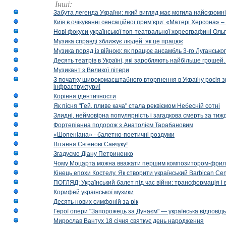
Інші:
Забута легенда України: який вигляд має могила найскромніш
Київ в очікуванні сенсаційної прем’єри: «Матері Херсона» 
Нові фокуси української топ-театральної хореографині Оль
Музика справді зближує людей: як це працює
Музика поряд із війною: як працює ансамбль 3-го Лугансько
Десять театрів в Україні, які заробляють найбільше гроше
Музикант з Великої літери
З початку широкомасштабного вторгнення в Україну росія з
інфраструктури!
Коріння ідентичности
Як пісня "Гей, пливе кача" стала реквіємом Небесній сотні
Злидні, неймовірна популярність і загадкова смерть за тиж
Фортепіанна подорож з Анатолієм Тарабановим
«Шопеніана» - балетно-поетичні роздуми
Вітання Євгенові Савчуку!
Згадуємо Діану Петриненко
Чому Моцарта можна вважати першим композитором-фри
Кінець епохи Костелу. Як створити український Barbican Cen
ПОГЛЯД: Український балет під час війни: трансформація і 
Корифей української музики
Десять нових симфоній за рік
Герої опери "Запорожець за Дунаєм" — українська відповід
Мирослав Вантух 18 січня святкує день народження