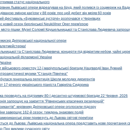
отримав статус національного
ерівник Львівської опери відреагував на бруд, який полився із соцмереж на Ва
діваною зміною кар'єри у 88 років: про цей дебют він мріяв 60 років
й фестиваль «Буковинські зустрічі» розпочався у Чернівцях
иє новий сезон берлінської Neuköllner Oper прем'єрою
ти місто пішки: Музеї Соломії Крушельницької та Станіслава Людкевича запрошу
ежисер Дніпровської національної опери
алетмейстерка!
льницької та Станіслава Людкевича: концерти під відкритим небом, чайні цер
аціональній філармонії України
України
військового оркестру 12-ї маріупольської бригади Нацгвардії Іван Лужний
ктроакустичної музики "Станція Північна"
ідбулася генеральна репетиція Школи молодих диригентів
т 17-річного українського піаніста Гавриїла Сидорика
ка проведуть на підтримку 80-ї десантно-штурмової бригади 22 Червня, 2026
онія запрошує на закриття "Рівненських класичних резиденцій"
икантів": керівнику Дніпровської опери оголосили підозру
ни завершує 162-й сезон: тиждень знакових подій
 американські зірки привезуть до Львова світові прем'єри
ться до Львова: Львівська національна опера представить нове прочитання с
о Про виклики сучасного світу