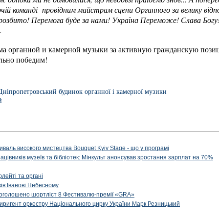
чій команді- провідним майстрам сцени Органного за велику відп
розбито! Перемога буде за нами! Україна Переможе! Слава Богу!
.
ма органной и камерной музыки за активную гражданскую пози
льно победим!
Дніпропетровський будинок органної і камерної музики
й
иваль високого мистецтва Bouquet Kyiv Stage - що у програмі
рацівників музеїв та бібліотек: Мінкульт анонсував зростання зарплат на 70%
флейті та органі
ів Іванові Небесному
: оголошено шортліст 8 Фестивалю-премії «GRA»
иригент оркестру Національного цирку України Марк Резницький