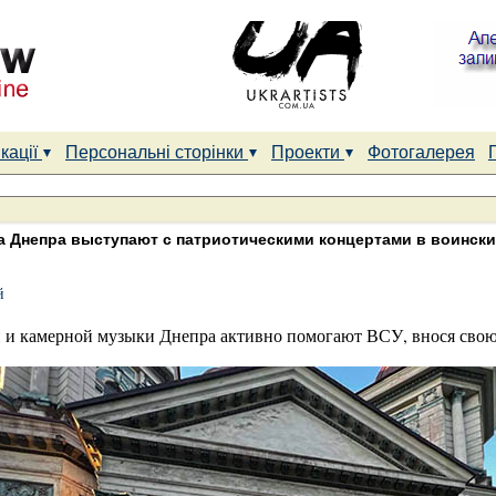
кації
Персональні сторінки
Проекти
Фотогалерея
а Днепра выступают с патриотическими концертами в воински
й
 и камерной музыки Днепра активно помогают ВСУ, внося свою