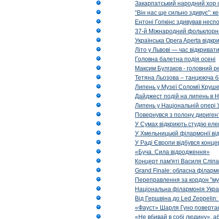
Закарпатський народний хор 
“Він нас ще сильно здивує”: к
Ентоні Гопкінс здивував неспо
37-й Міжнародний фольклорни
Українська Opera Aperta відкр
Літо у Львові — час відкрива
Головна балетна подія осені
Максим Булгаков - головний р
Тетяна Льозова – танцююча б
Липень у Музеї Соломії Круше
Дайджест подій на липень в Н
Липень у Національній опері 
Повернувся з полону диригент 
У Сумах відкриють студію еле
У Хмельницькій філармонії в
У Раді Європи відбувся концер
«Буча. Сила відродження»
Концерт пам'яті Василя Сліпа
Grand Finale: обласна філарм
Переправлення за кордон "муз
Національна філармонія Украї
Від Гершвіна до Led Zeppelin:
«Фауст» Шарля Гуно повертає
«Не вбивай в собі людину», аб