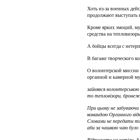
Хоть из-за военных дей
продолжают выступать в
Кроме ярких эмоций, му
средства на тепловизоры
А бойцы всегда с нетерп
В багаже творческого к
О волонтерской миссии 
органной и камерной м
зайнявся волонтерською 
то тепловізори, бронежи
При цьому не забуваючи
командою Органного відв
Словами не передати тих 
аби за чашкою чаю було 
Відпускати не хотіли. А