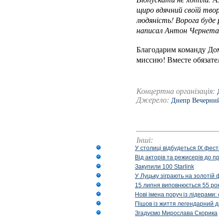
щиро вдячний своїй твор
людяність! Ворога буде 
написал Антон Чернета
Благодарим команду До
миссию! Вместе обязате
Концертна організація:
Джерело:
Днепр Вечерни
Інші:
У столиці відбудеться IX фест
Від акторів та режисерів до п
Закупили 100 Starlink
У Луцьку зіграють на золотій 
15 липня виповнюється 55 рок
Нові імена поруч із лідерами
Пішов із життя легендарний д
Згадуємо Мирослава Скорика