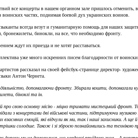
ствий все концерты в нашем органном зале пришлось отменить, 
 воинских частях, поднимая боевой дух украинских воинов.
зыканты всегда везут и гуманитарную помощь для наших защит
, бронежилеты, бинокли, на все, что необходимо фронту.
ением ждут их приезда и не хотят расставаться.
оллектива уже много искренних писем благодарности от воински
артистов рассказал на своей фейсбук-странице директор- худож
узыки Антон Чернета.
діяльністю, допомагаючи фронту. Збирали кошти, допомагали куп
лети, біноклі та ін.
 й про свою основну місію - міцно тримати мистецький фронт.
ідали з концертами дві військові частини, підтримуючи музикою 
взаємних емоцій, які відчули як ми, так і наші захисники. А ще 
трішки солодше. Також і зі зброєю познайомились та технікою пр
ж допоки ми не домовилися, що невдовзі приїдемо знов... А попере