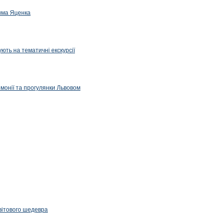
дима Яценка
ють на тематичні екскурсії
емонії та прогулянки Львовом
вітового шедевра