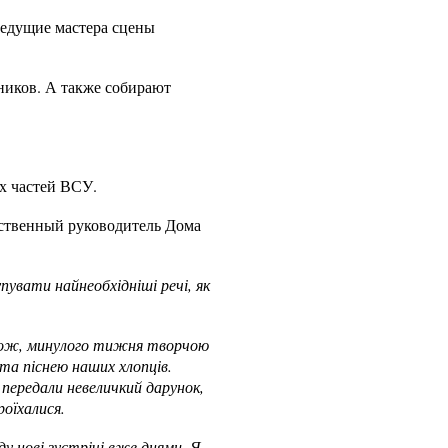
ведущие мастера сцены
ников. А также собирают
х частей ВСУ.
ественный руководитель Дома
увати найнеобхідніші речі, як
 Тож, минулого тижня творчою
та піснею наших хлопців.
й передали невеличкий дарунок,
оїхалися.
ду нові зустрічі вже днями. Я