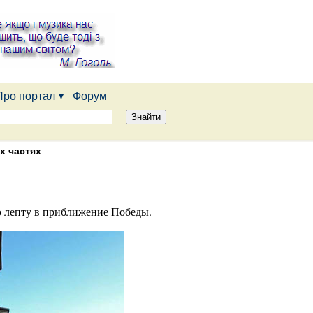
Про портал
Форум
х частях
 лепту в приближение Победы.