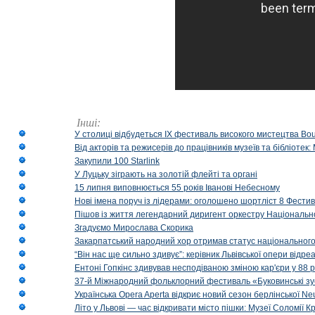
Інші:
У столиці відбудеться IX фестиваль високого мистецтва Bouq
Від акторів та режисерів до працівників музеїв та бібліоте
Закупили 100 Starlink
У Луцьку зіграють на золотій флейті та органі
15 липня виповнюється 55 років Іванові Небесному
Нові імена поруч із лідерами: оголошено шортліст 8 Фест
Пішов із життя легендарний диригент оркестру Національн
Згадуємо Мирослава Скорика
Закарпатський народний хор отримав статус національног
“Він нас ще сильно здивує”: керівник Львівської опери відр
Ентоні Гопкінс здивував несподіваною зміною кар'єри у 88 ро
37-й Міжнародний фольклорний фестиваль «Буковинські зус
Українська Opera Aperta відкриє новий сезон берлінської Ne
Літо у Львові — час відкривати місто пішки: Музеї Соломії