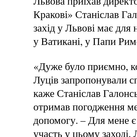
Львова приїхав директ
Кракові» Станіслав Га
захід у Львові має для 
у Ватикані, у Папи Римс
«Дуже було приємно, к
Луців запропонували с
каже Станіслав Галонс
отримав погодження мер
допомогу. – Для мене є
участь у цьому заході. 