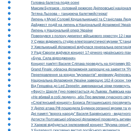
Головна балетна подія осені
Максим Булгаков - головний режисер Дніпровської націонал
Тетяна Льозова – танцююча балетмейстерка!
Липень у Музеї Соломії Крушельницької та Станіслава Людк
Дайджест подій на липень в Національній філармонії Украї
Липень у Національній опері України
Повернувся з полону диригент військового оркестру 12-ї ма
У Сумах відкриють студію електроакустичної музики "Станці
У Хмельницькій філармонії відбулася генеральна репетиці
У Раді Європи відбувся концерт 17-річного українського пі
«Буча. Сила відродження»
Концерт пам'яті Василя Сліпака проведуть на підтримку 80
Grand Finale: обласна філармонія запрошує на закриття "Р
Переправлення за кордон "музикантів": керівнику Дніпровсь
Національна філармонія України завершує 162-й сезон: ти
Від Гершвіна до Led Zeppelin: американські зірки привезуть
«Фауст» Шарля Гуно повертається до Львова: Львівська на
«Не вбивай в собі людину», або Про виклики сучасного світ
«Слов’янський концерт» Бориса Лятошинського прозвучить
У Дніпрі атака РФ пошкодила Будинок органної музики та у
Дні памяті "ворога народу" Василя Барвінського - видатного
Артисти Полтавської обласної філармонії проводять активно
У Харкові відбудеться інклюзивний концерт "Музика серця" 
У Будапешті скасовано виступ російського музиканта