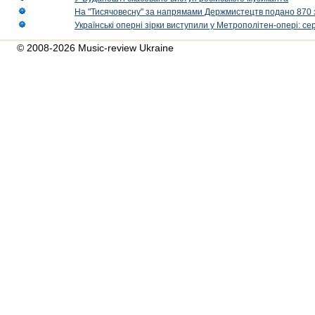
На "Тисячовесну" за напрямами Держмистецтв подано 870 за
Українські оперні зірки виступили у Метрополітен-опері: с
© 2008-2026 Music-review Ukraine