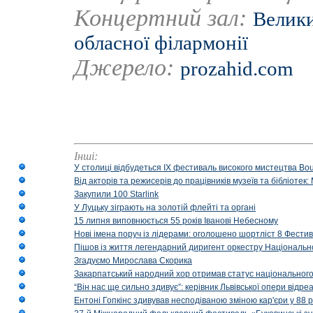
Концертний зал:
Велики
обласної філармонії
Джерело:
prozahid.com
Інші:
У столиці відбудеться IX фестиваль високого мистецтва Bouq
Від акторів та режисерів до працівників музеїв та бібліоте
Закупили 100 Starlink
У Луцьку зіграють на золотій флейті та органі
15 липня виповнюється 55 років Іванові Небесному
Нові імена поруч із лідерами: оголошено шортліст 8 Фест
Пішов із життя легендарний диригент оркестру Національн
Згадуємо Мирослава Скорика
Закарпатський народний хор отримав статус національног
“Він нас ще сильно здивує”: керівник Львівської опери відр
Ентоні Гопкінс здивував несподіваною зміною кар'єри у 88 ро