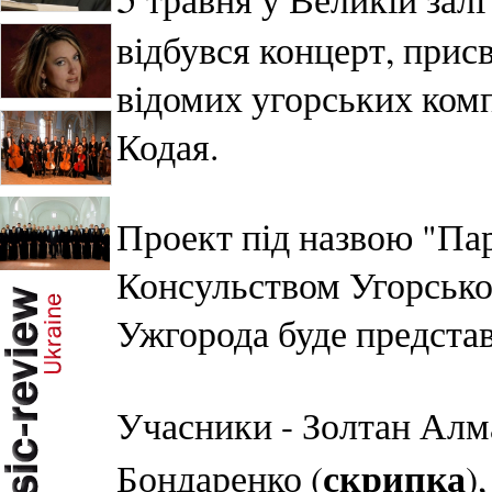
відбувся концерт, прис
відомих угорських комп
Кодая.
Проект під назвою "Пар
Консульством Угорської
Ужгорода буде представ
Учасники - Золтан Алм
скрипка
Бондаренко (
)