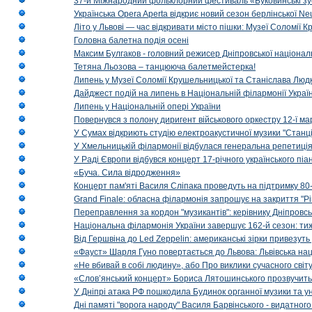
37-й Міжнародний фольклорний фестиваль «Буковинські зус
Українська Opera Aperta відкриє новий сезон берлінської Ne
Літо у Львові — час відкривати місто пішки: Музеї Соломії
Головна балетна подія осені
Максим Булгаков - головний режисер Дніпровської націонал
Тетяна Льозова – танцююча балетмейстерка!
Липень у Музеї Соломії Крушельницької та Станіслава Людк
Дайджест подій на липень в Національній філармонії Украї
Липень у Національній опері України
Повернувся з полону диригент військового оркестру 12-ї ма
У Сумах відкриють студію електроакустичної музики "Станці
У Хмельницькій філармонії відбулася генеральна репетиці
У Раді Європи відбувся концерт 17-річного українського пі
«Буча. Сила відродження»
Концерт пам'яті Василя Сліпака проведуть на підтримку 80
Grand Finale: обласна філармонія запрошує на закриття "Р
Переправлення за кордон "музикантів": керівнику Дніпровсь
Національна філармонія України завершує 162-й сезон: ти
Від Гершвіна до Led Zeppelin: американські зірки привезуть
«Фауст» Шарля Гуно повертається до Львова: Львівська на
«Не вбивай в собі людину», або Про виклики сучасного світ
«Слов’янський концерт» Бориса Лятошинського прозвучить
У Дніпрі атака РФ пошкодила Будинок органної музики та у
Дні памяті "ворога народу" Василя Барвінського - видатного