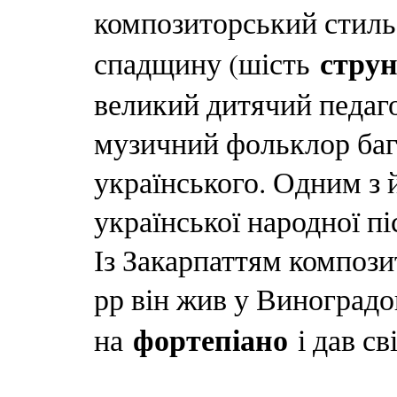
композиторський стиль 
струн
спадщину (шість
великий дитячий педаг
музичний фольклор бага
українського. Одним з 
української народної п
Із Закарпаттям компози
рр він жив у Виноградо
фортепіано
на
і дав св