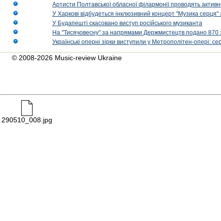
Артисти Полтавської обласної філармонії проводять активно
У Харкові відбудеться інклюзивний концерт "Музика серця" 
У Будапешті скасовано виступ російського музиканта
На "Тисячовесну" за напрямами Держмистецтв подано 870 за
Українські оперні зірки виступили у Метрополітен-опері: с
© 2008-2026 Music-review Ukraine
290510_008.jpg