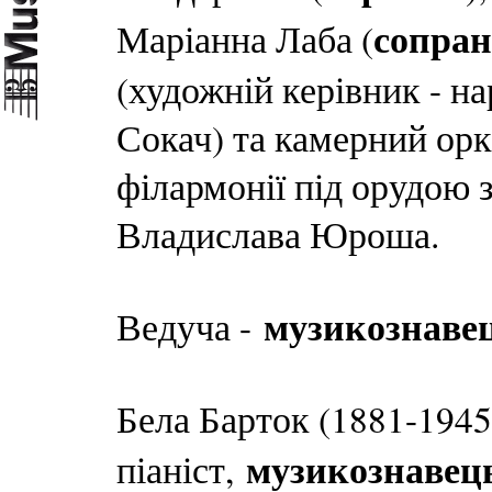
сопран
Маріанна Лаба (
(художній керівник - н
Сокач) та камерний орк
філармонії під орудою 
Владислава Юроша.
музикознаве
Ведуча -
Бела Барток (1881-1945
музикознавец
піаніст,