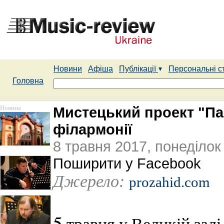
Новини
Афіша
Публікації
Персональні с
Головна
Новина
Мистецький проект "Па
філармонії
8 травня 2017, понеділок
Поширити у Facebook
Джерело:
prozahid.com
5
травня у Великій залі