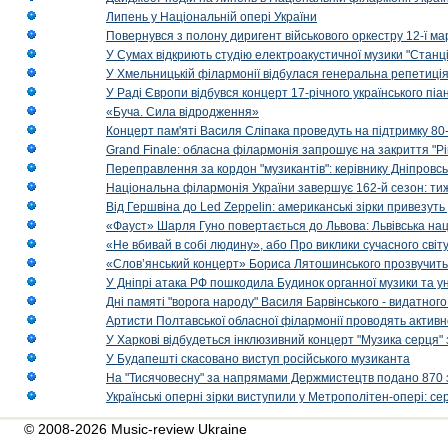
Липень у Національній опері України
Повернувся з полону диригент військового оркестру 12-ї ма
У Сумах відкриють студію електроакустичної музики "Станці
У Хмельницькій філармонії відбулася генеральна репетиці
У Раді Європи відбувся концерт 17-річного українського пі
«Буча. Сила відродження»
Концерт пам'яті Василя Сліпака проведуть на підтримку 80
Grand Finale: обласна філармонія запрошує на закриття "Р
Переправлення за кордон "музикантів": керівнику Дніпровсь
Національна філармонія України завершує 162-й сезон: ти
Від Гершвіна до Led Zeppelin: американські зірки привезуть
«Фауст» Шарля Гуно повертається до Львова: Львівська на
«Не вбивай в собі людину», або Про виклики сучасного світ
«Слов’янський концерт» Бориса Лятошинського прозвучить
У Дніпрі атака РФ пошкодила Будинок органної музики та у
Дні памяті "ворога народу" Василя Барвінського - видатного
Артисти Полтавської обласної філармонії проводять активно
У Харкові відбудеться інклюзивний концерт "Музика серця" 
У Будапешті скасовано виступ російського музиканта
На "Тисячовесну" за напрямами Держмистецтв подано 870 за
Українські оперні зірки виступили у Метрополітен-опері: с
© 2008-2026 Music-review Ukraine