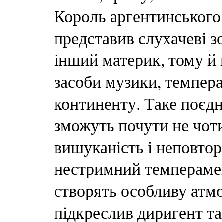
Король аргентинського
представив слухачеві з
інший материк, тому й 
засоби музики, темпера
континенту. Таке поєдн
зможуть почути не чоти
вишуканість і неповтор
нестримний темперамен
створять особливу атм
підкреслив диригент та