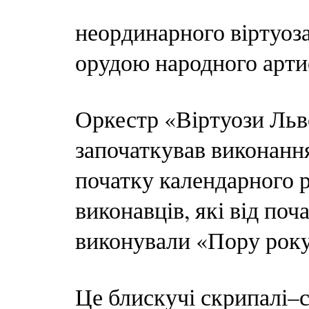
неординарного віртуоз
орудою народного артис
Оркестр «Віртуози Льв
започаткував виконанн
початку календарного р
виконавців, які від по
виконували «Пору року
Це блискучі скрипалі–с