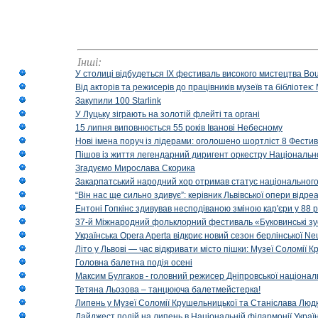
Інші:
У столиці відбудеться IX фестиваль високого мистецтва Bouq
Від акторів та режисерів до працівників музеїв та бібліоте
Закупили 100 Starlink
У Луцьку зіграють на золотій флейті та органі
15 липня виповнюється 55 років Іванові Небесному
Нові імена поруч із лідерами: оголошено шортліст 8 Фест
Пішов із життя легендарний диригент оркестру Національн
Згадуємо Мирослава Скорика
Закарпатський народний хор отримав статус національног
“Він нас ще сильно здивує”: керівник Львівської опери відр
Ентоні Гопкінс здивував несподіваною зміною кар'єри у 88 ро
37-й Міжнародний фольклорний фестиваль «Буковинські зус
Українська Opera Aperta відкриє новий сезон берлінської Ne
Літо у Львові — час відкривати місто пішки: Музеї Соломії
Головна балетна подія осені
Максим Булгаков - головний режисер Дніпровської націонал
Тетяна Льозова – танцююча балетмейстерка!
Липень у Музеї Соломії Крушельницької та Станіслава Людк
Дайджест подій на липень в Національній філармонії Украї