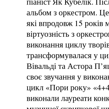
піаніст Як Кубелік. Пі
альбом з оркестром. Це
які впродовж 15 років 
віртуозність з оркестр
виконання циклу творі
трансформувалася у ци
Вівальді та Астора П’
своє звучання у викона
цикл «Пори року» «4+4
виконали лауреати конк
музичної скрипкової ш