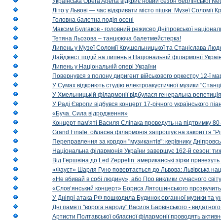
Українська Opera Aperta відкриє новий сезон берлінської Ne
Літо у Львові — час відкривати місто пішки: Музеї Соломії
Головна балетна подія осені
Максим Булгаков - головний режисер Дніпровської націонал
Тетяна Льозова – танцююча балетмейстерка!
Липень у Музеї Соломії Крушельницької та Станіслава Людк
Дайджест подій на липень в Національній філармонії Украї
Липень у Національній опері України
Повернувся з полону диригент військового оркестру 12-ї ма
У Сумах відкриють студію електроакустичної музики "Станці
У Хмельницькій філармонії відбулася генеральна репетиці
У Раді Європи відбувся концерт 17-річного українського пі
«Буча. Сила відродження»
Концерт пам'яті Василя Сліпака проведуть на підтримку 80
Grand Finale: обласна філармонія запрошує на закриття "Р
Переправлення за кордон "музикантів": керівнику Дніпровсь
Національна філармонія України завершує 162-й сезон: ти
Від Гершвіна до Led Zeppelin: американські зірки привезуть
«Фауст» Шарля Гуно повертається до Львова: Львівська на
«Не вбивай в собі людину», або Про виклики сучасного світ
«Слов’янський концерт» Бориса Лятошинського прозвучить
У Дніпрі атака РФ пошкодила Будинок органної музики та у
Дні памяті "ворога народу" Василя Барвінського - видатного
Артисти Полтавської обласної філармонії проводять активно