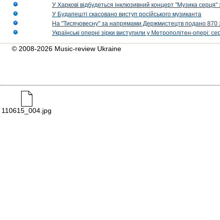
У Харкові відбудеться інклюзивний концерт "Музика серця" 
У Будапешті скасовано виступ російського музиканта
На "Тисячовесну" за напрямами Держмистецтв подано 870 за
Українські оперні зірки виступили у Метрополітен-опері: с
© 2008-2026 Music-review Ukraine
110615_004.jpg