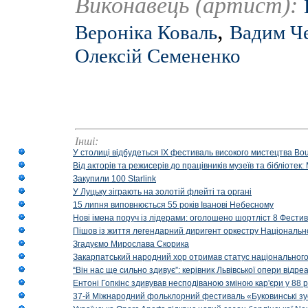
Виконавець (артист):
,
Вероніка Коваль
Вадим Ч
Олексій Семененко
Інші:
У столиці відбудеться IX фестиваль високого мистецтва Bouq
Від акторів та режисерів до працівників музеїв та бібліоте
Закупили 100 Starlink
У Луцьку зіграють на золотій флейті та органі
15 липня виповнюється 55 років Іванові Небесному
Нові імена поруч із лідерами: оголошено шортліст 8 Фест
Пішов із життя легендарний диригент оркестру Національн
Згадуємо Мирослава Скорика
Закарпатський народний хор отримав статус національног
“Він нас ще сильно здивує”: керівник Львівської опери відр
Ентоні Гопкінс здивував несподіваною зміною кар'єри у 88 ро
37-й Міжнародний фольклорний фестиваль «Буковинські зус