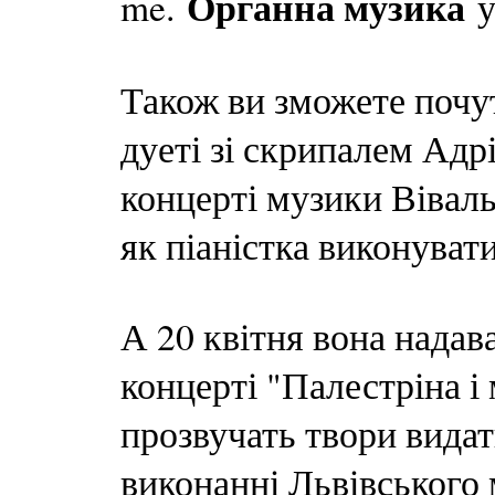
Органна музика
me.
у
Також ви зможете почу
дуеті зі скрипалем Адр
концерті музики Віваль
як піаністка виконуват
А 20 квітня вона надав
концерті "Палестріна і 
прозвучать твори вида
виконанні Львівського 