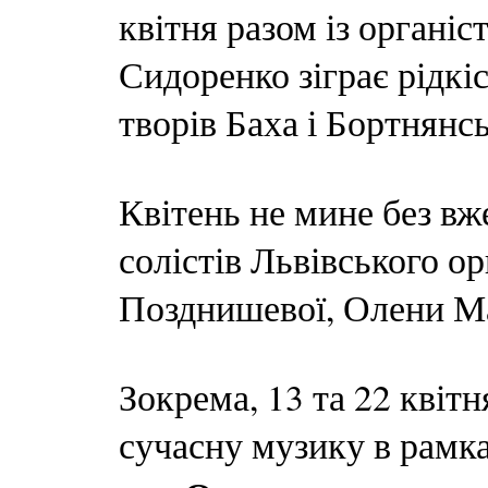
квітня разом із орган
Сидоренко зіграє рідкі
творів Баха і Бортнянсь
Квітень не мине без вж
солістів Львівського о
Позднишевої, Олени М
Зокрема, 13 та 22 квіт
сучасну музику в рамка