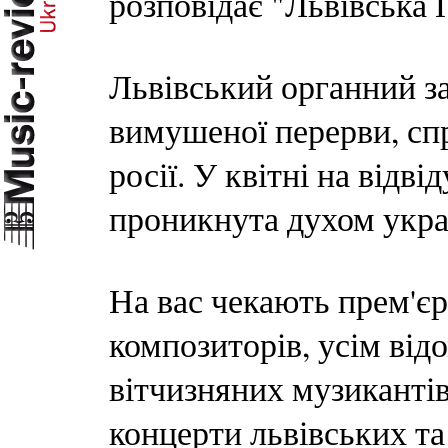
розповідає "Львівська
Львівський органний з
вимушеної перерви, сп
росії. У квітні на відв
проникнута духом украї
На вас чекають прем'єр
композиторів, усім відо
вітчизняних музиканті
концерти львівських та 