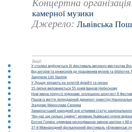
Концертна організаці
камерної музики
Джерело:
Львівська Пош
Інші:
У столиці відбудеться IX фестиваль високого мистецтва Bouq
Від акторів та режисерів до працівників музеїв та бібліоте
Закупили 100 Starlink
У Луцьку зіграють на золотій флейті та органі
15 липня виповнюється 55 років Іванові Небесному
Нові імена поруч із лідерами: оголошено шортліст 8 Фест
Пішов із життя легендарний диригент оркестру Національн
Згадуємо Мирослава Скорика
Закарпатський народний хор отримав статус національног
“Він нас ще сильно здивує”: керівник Львівської опери відр
Ентоні Гопкінс здивував несподіваною зміною кар'єри у 88 ро
37-й Міжнародний фольклорний фестиваль «Буковинські зус