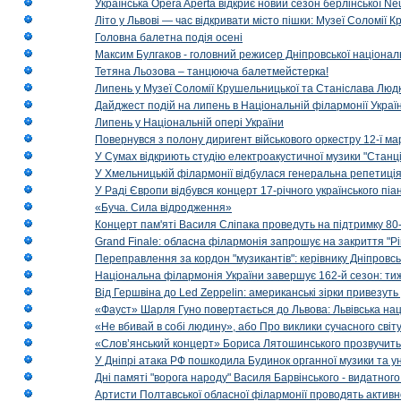
Українська Opera Aperta відкриє новий сезон берлінської Ne
Літо у Львові — час відкривати місто пішки: Музеї Соломії
Головна балетна подія осені
Максим Булгаков - головний режисер Дніпровської націонал
Тетяна Льозова – танцююча балетмейстерка!
Липень у Музеї Соломії Крушельницької та Станіслава Людк
Дайджест подій на липень в Національній філармонії Украї
Липень у Національній опері України
Повернувся з полону диригент військового оркестру 12-ї ма
У Сумах відкриють студію електроакустичної музики "Станці
У Хмельницькій філармонії відбулася генеральна репетиці
У Раді Європи відбувся концерт 17-річного українського пі
«Буча. Сила відродження»
Концерт пам'яті Василя Сліпака проведуть на підтримку 80
Grand Finale: обласна філармонія запрошує на закриття "Р
Переправлення за кордон "музикантів": керівнику Дніпровсь
Національна філармонія України завершує 162-й сезон: ти
Від Гершвіна до Led Zeppelin: американські зірки привезуть
«Фауст» Шарля Гуно повертається до Львова: Львівська на
«Не вбивай в собі людину», або Про виклики сучасного світ
«Слов’янський концерт» Бориса Лятошинського прозвучить
У Дніпрі атака РФ пошкодила Будинок органної музики та у
Дні памяті "ворога народу" Василя Барвінського - видатного
Артисти Полтавської обласної філармонії проводять активно