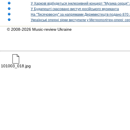
У Харкові відбудеться інклюзивний концерт "Музика серця" 
У Будапешті скасовано виступ російського музиканта
На "Тисячовесну" за напрямами Держмистецтв подано 870 за
Українські оперні зірки виступили у Метрополітен-опері: с
© 2008-2026 Music-review Ukraine
101003_018.jpg