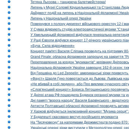
Тетяна Льозова – танцююча балетмейстерка!
Липень у Музеї Соломії Крушельницької та Станіслава Людк
Дайджест подій на липень в Національній філармонії Украї
Липень у Національній опері України
Повернувся з полону диригент військового оркестру 12-ї ма
У Сумах відкриють студію електроакустичної музики "Станці
У Хмельницькій філармонії відбулася генеральна репетиці
У Раді Європи відбувся концерт 17-річного українського пі
«Буча. Сила відродження»
Концерт пам'яті Василя Сліпака проведуть на підтримку 80
Grand Finale: обласна філармонія запрошує на закриття "Р
Переправлення за кордон "музикантів": керівнику Дніпровсь
Національна філармонія України завершує 162-й сезон: ти
Від Гершвіна до Led Zeppelin: американські зірки привезуть
«Фауст» Шарля Гуно повертається до Львова: Львівська на
«Не вбивай в собі людину», або Про виклики сучасного світ
«Слов’янський концерт» Бориса Лятошинського прозвучить
У Дніпрі атака РФ пошкодила Будинок органної музики та у
Дні памяті "ворога народу" Василя Барвінського - видатного
Артисти Полтавської обласної філармонії проводять активно
У Харкові відбудеться інклюзивний концерт "Музика серця" 
У Будапешті скасовано виступ російського музиканта
На "Тисячовесну" за напрямами Держмистецтв подано 870 за
Українські оперні зірки виступили у Метрополітен-опері: с