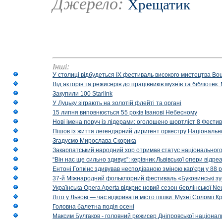
Джерело:
Хрещатик
Інші:
У столиці відбудеться IX фестиваль високого мистецтва Bouq
Від акторів та режисерів до працівників музеїв та бібліоте
Закупили 100 Starlink
У Луцьку зіграють на золотій флейті та органі
15 липня виповнюється 55 років Іванові Небесному
Нові імена поруч із лідерами: оголошено шортліст 8 Фест
Пішов із життя легендарний диригент оркестру Національн
Згадуємо Мирослава Скорика
Закарпатський народний хор отримав статус національног
“Він нас ще сильно здивує”: керівник Львівської опери відр
Ентоні Гопкінс здивував несподіваною зміною кар'єри у 88 ро
37-й Міжнародний фольклорний фестиваль «Буковинські зус
Українська Opera Aperta відкриє новий сезон берлінської Ne
Літо у Львові — час відкривати місто пішки: Музеї Соломії
Головна балетна подія осені
Максим Булгаков - головний режисер Дніпровської націонал