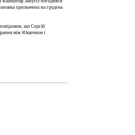
ий Кшиштоф Зануссі погодився
ановка призначена на грудень
н повідомив, що Сергій
бирання між Ющенком і