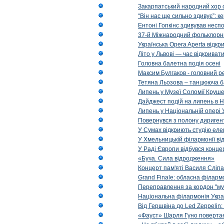
Закарпатський народний хор 
“Він нас ще сильно здивує”: к
Ентоні Гопкінс здивував неспо
37-й Міжнародний фольклорни
Українська Opera Aperta відкр
Літо у Львові — час відкрива
Головна балетна подія осені
Максим Булгаков - головний р
Тетяна Льозова – танцююча б
Липень у Музеї Соломії Круше
Дайджест подій на липень в Н
Липень у Національній опері 
Повернувся з полону диригент 
У Сумах відкриють студію еле
У Хмельницькій філармонії в
У Раді Європи відбувся концер
«Буча. Сила відродження»
Концерт пам'яті Василя Сліпа
Grand Finale: обласна філарм
Переправлення за кордон "муз
Національна філармонія Украї
Від Гершвіна до Led Zeppelin:
«Фауст» Шарля Гуно повертає