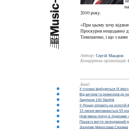
За
на
2010 року.
«При цьому хочу відзнач
Проскурня нещодавно дз
Тимошенко, і що з нами н
Автор:
Сергій Макаров
Концертна організація:
Інші:
У столиці відбудеться IX фест
Від акторів та режисерів до п
Закупили 100 Starlink
У Луцьку зіграють на золотій 
15 липня виповнюється 55 рок
Нові імена поруч із лідерами
Пішов із життя легендарний д
Згадуємо Мирослава Скорика