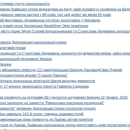
отримав статус національного
ерівник Львівської опери відреагував на бруд, який полився із соцмереж на Ва
діваною зміною кар'єри у 88 років: про цей дебют він мріяв 60 років
й фестиваль «Буковинські зустрічі» розпочався у Чернівцях
иє новий сезон берлінської Neuköllner Oper прем'єрою
ти місто пішки: Музеї Соломії Крушельницької та Станіслава Людкевича запрошу
ежисер Дніпровської національної опери
алетмейстерка!
льницької та Станіслава Людкевича: концерти під відкритим небом, чайні цер
аціональній філармонії України
України
військового оркестру 12-ї маріупольської бригади Нацгвардії Іван Лужний
ктроакустичної музики "Станція Північна"
ідбулася генеральна репетиція Школи молодих диригентів
т 17-річного українського піаніста Гавриїла Сидорика
ка проведуть на підтримку 80-ї десантно-штурмової бригади 22 Червня, 2026
онія запрошує на закриття "Рівненських класичних резиденцій"
икантів": керівнику Дніпровської опери оголосили підозру
ни завершує 162-й сезон: тиждень знакових подій
 американські зірки привезуть до Львова світові прем'єри
ться до Львова: Львівська національна опера представить нове прочитання с