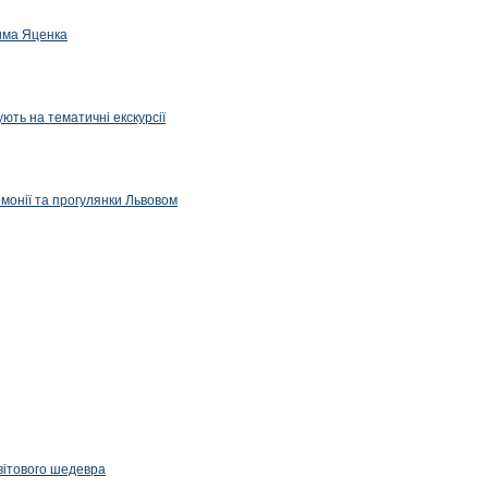
дима Яценка
ють на тематичні екскурсії
емонії та прогулянки Львовом
вітового шедевра