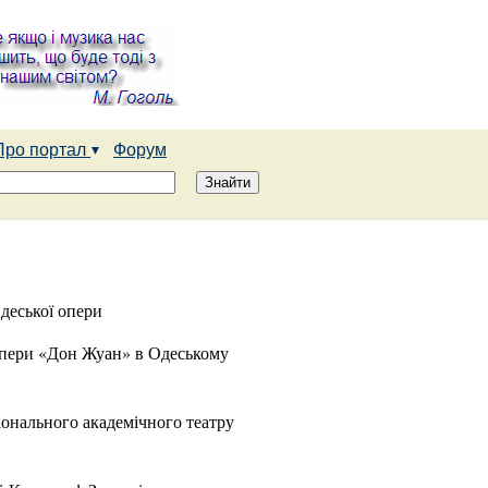
Про портал
Форум
деської опери
опери «Дон Жуан» в Одеському
онального академічного театру