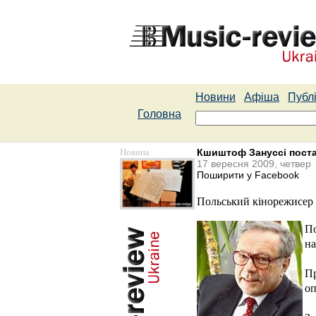
Новини
Афіша
Публі
Головна
Новина
Кшиштоф Зануссі поста
17 вересня 2009, четвер
Поширити у Facebook
Польський кінорежисер 
По
на
Пр
оп