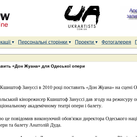
кації
Персональні сторінки
Проекти
Фотогалерея
вить «Дон Жуана» для Одеської опери
Кшиштоф Зануссі в 2010 році поставить «Дон Жуана» на сцені О
льський кінорежисер Кшиштоф Зануссі дав згоду на режисуру 
ціональному академічному театрі опери і балету.
о це повідомив виконуючий обов'язки директора Одеського наці
ери та балету Анатолій Дуда.