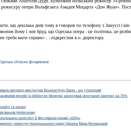
 словами Анатолія Дуди, культовий польський режисер 70-річн
 режисуру опери Вольфганга Амадея Моцарта «Дон Жуан». Пост
ити, що декілька днів тому я говорив по телефону з Зануссі і ві
вонив йому і лив бруд, що Одеська опера - це політика, це роз
е треба мати справи» , - підкреслив в.о. директора.
Одеська обласна філармонія
иваль високого мистецтва Bouquet Kyiv Stage - що у програмі
рацівників музеїв та бібліотек: Мінкульт анонсував зростання зарплат на 70%
флейті та органі
ів Іванові Небесному
: оголошено шортліст 8 Фестивалю-премії «GRA»
иригент оркестру Національного цирку України Марк Резницький