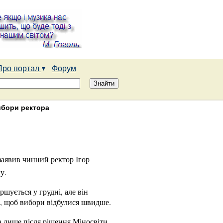
Про портал
Форум
вибори ректора
 заявив чинний ректор Ігор
у.
шується у грудні, але він
ки, щоб вибори відбулися швидше.
а лише після рішення Міносвіти.