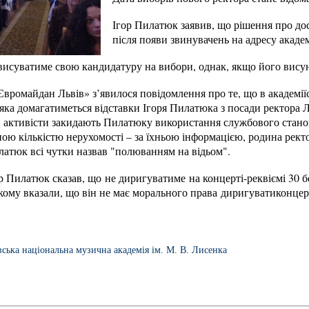
Ігор Пилатюк заявив, що рішення про до
після появи звинувачень на адресу академ
висуватиме свою кандидатуру на вибори, однак, якщо його висун
«Євромайдан Львів» з’явилося повідомлення про те, що в академії
, яка домагатиметься відставки Ігоря Пилатюка з посади ректора
 активісти закидають Пилатюку використання службового станови
ою кількістю нерухомості – за їхньою інформацією, родина рект
латюк всі чутки назвав "полюванням на відьом".
ор Пилатюк сказав, що не диригуватиме на концерті-реквіємі 30 
якому вказали, що він не має морального права диригуватиконце
вська національна музична академія ім. М. В. Лисенка