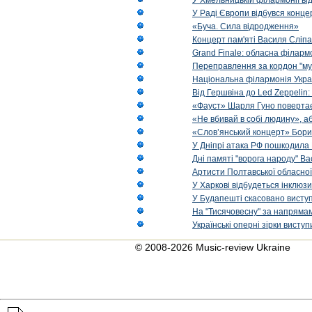
У Хмельницькій філармонії в
У Раді Європи відбувся концер
«Буча. Сила відродження»
Концерт пам'яті Василя Сліпа
Grand Finale: обласна філарм
Переправлення за кордон "муз
Національна філармонія Украї
Від Гершвіна до Led Zeppelin:
«Фауст» Шарля Гуно повертає
«Не вбивай в собі людину», аб
«Слов’янський концерт» Бори
У Дніпрі атака РФ пошкодила 
Дні памяті "ворога народу" Ва
Артисти Полтавської обласної
У Харкові відбудеться інклюз
У Будапешті скасовано виступ
На "Тисячовесну" за напрямам
Українські оперні зірки вист
© 2008-2026 Music-review Ukraine