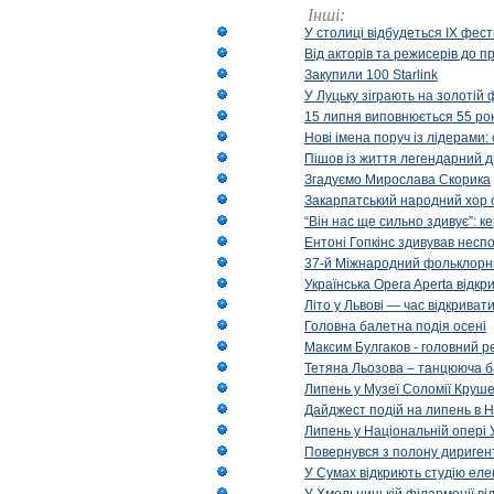
Інші:
У столиці відбудеться IX фест
Від акторів та режисерів до п
Закупили 100 Starlink
У Луцьку зіграють на золотій 
15 липня виповнюється 55 рок
Нові імена поруч із лідерами
Пішов із життя легендарний д
Згадуємо Мирослава Скорика
Закарпатський народний хор 
“Він нас ще сильно здивує”: к
Ентоні Гопкінс здивував неспо
37-й Міжнародний фольклорни
Українська Opera Aperta відкр
Літо у Львові — час відкрива
Головна балетна подія осені
Максим Булгаков - головний р
Тетяна Льозова – танцююча б
Липень у Музеї Соломії Круше
Дайджест подій на липень в Н
Липень у Національній опері 
Повернувся з полону диригент 
У Сумах відкриють студію еле