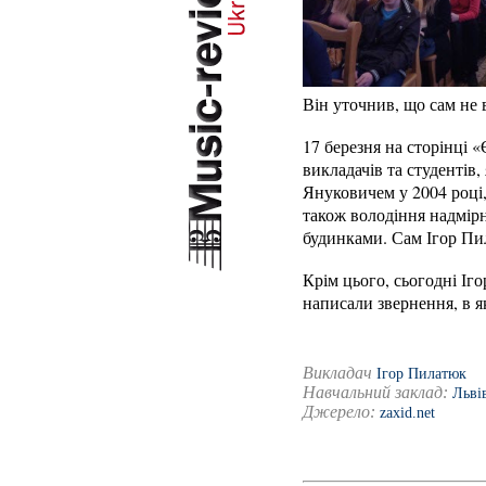
Він уточнив, що сам не 
17 березня на сторінці 
викладачів та студентів
Януковичем у 2004 році,
також володіння надмірн
будинками. Сам Ігор Пи
Крім цього, сьогодні Іг
написали звернення, в 
Викладач
Ігор Пилатюк
Навчальний заклад:
Льві
Джерело:
zaxid.net