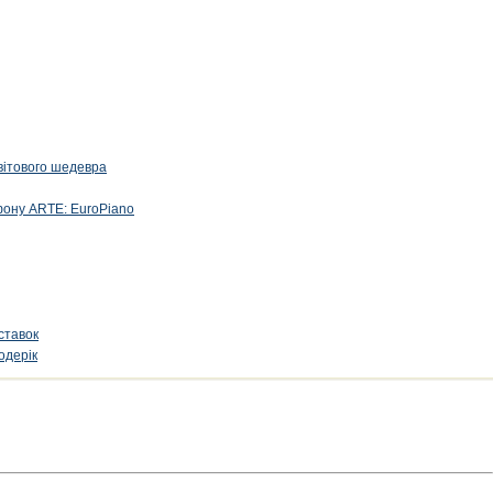
вітового шедевра
фону ARTE: EuroPiano
ставок
одерік