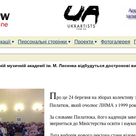
кації
Персональні сторінки
Проекти
Фотогалерея
ній музичній академії ім. М. Лисенка відбудуться дострокові 
П
ро це 24 березня на зборах колективу
Пилатюк, який очолює ЛНМА з 1999 рок
За словами Пилатюка, його каденція завер
звернеться до Міністерства освіти і нау
Дата виборів нового ректора стане відом