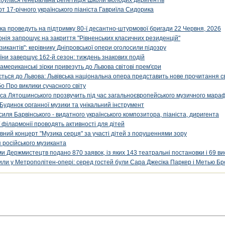
ідбулася генеральна репетиція Школи молодих диригентів
т 17-річного українського піаніста Гавриїла Сидорика
ка проведуть на підтримку 80-ї десантно-штурмової бригади 22 Червня, 2026
онія запрошує на закриття "Рівненських класичних резиденцій"
икантів": керівнику Дніпровської опери оголосили підозру
ни завершує 162-й сезон: тиждень знакових подій
 американські зірки привезуть до Львова світові прем'єри
ться до Львова: Львівська національна опера представить нове прочитання с
о Про виклики сучасного світу
са Лятошинського прозвучить під час загальноєвропейського музичного мара
Будинок органної музики та унікальний інструмент
силя Барвінського - видатного українського композитора, піаніста, диригента
 філармонії проводять активності для дітей
ивний концерт "Музика серця" за участі дітей з порушеннями зору
 російського музиканта
и Держмистецтв подано 870 заявок, із яких 143 театральні постановки і 69 ви
упили у Метрополітен-опері: серед гостей були Сара Джесіка Паркер і Метью Бр