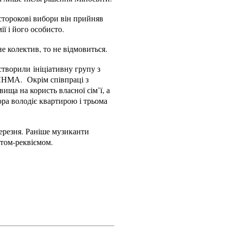
сторокові вибори він прийняв
ії і його особисто.
е колектив, то не відмовиться.
створили ініціативну групу з
 ЛНМА. Окрім співпраці з
ща на користь власної сім’ї, а
ора володіє квартирою і трьома
березня. Раніше музиканти
ртом-реквіємом.