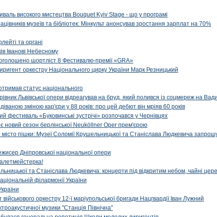
иваль високого мистецтва Bouquet Kyiv Stage - що у програмі
рацівників музеїв та бібліотек: Мінкульт анонсував зростання зарплат на 70%
флейті та органі
ів Іванові Небесному
: оголошено шортліст 8 Фестивалю-премії «GRA»
иригент оркестру Національного цирку України Марк Резницький
отримав статус національного
ерівник Львівської опери відреагував на бруд, який полився із соцмереж на Ва
діваною зміною кар'єри у 88 років: про цей дебют він мріяв 60 років
й фестиваль «Буковинські зустрічі» розпочався у Чернівцях
иє новий сезон берлінської Neuköllner Oper прем'єрою
ти місто пішки: Музеї Соломії Крушельницької та Станіслава Людкевича запрошу
ежисер Дніпровської національної опери
алетмейстерка!
льницької та Станіслава Людкевича: концерти під відкритим небом, чайні цер
аціональній філармонії України
України
військового оркестру 12-ї маріупольської бригади Нацгвардії Іван Лужний
ктроакустичної музики "Станція Північна"