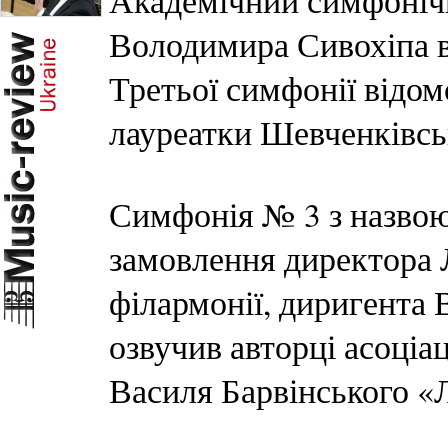
Академічний симфоніч
Володимира Сивохіпа 
Третьої симфонії відом
лауреатки Шевченківськ
Симфонія № 3 з назво
замовлення директора Л
філармонії, диригента
озвучив авторці асоціа
Василя Барвінського «