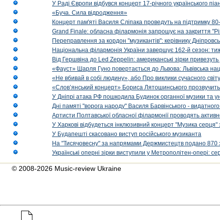
У Раді Європи відбувся концерт 17-річного українського пі
«Буча. Сила відродження»
Концерт пам'яті Василя Сліпака проведуть на підтримку 80
Grand Finale: обласна філармонія запрошує на закриття "Р
Переправлення за кордон "музикантів": керівнику Дніпровсь
Національна філармонія України завершує 162-й сезон: ти
Від Гершвіна до Led Zeppelin: американські зірки привезуть
«Фауст» Шарля Гуно повертається до Львова: Львівська на
«Не вбивай в собі людину», або Про виклики сучасного світ
«Слов’янський концерт» Бориса Лятошинського прозвучить
У Дніпрі атака РФ пошкодила Будинок органної музики та у
Дні памяті "ворога народу" Василя Барвінського - видатного
Артисти Полтавської обласної філармонії проводять активно
У Харкові відбудеться інклюзивний концерт "Музика серця" 
У Будапешті скасовано виступ російського музиканта
На "Тисячовесну" за напрямами Держмистецтв подано 870 за
Українські оперні зірки виступили у Метрополітен-опері: с
© 2008-2026 Music-review Ukraine