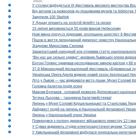
Інші:
У столиці відбудеться IX фестиваль високого мистецтва Bouq
Від акторів та режисерів до працівників музеїв та бібліоте
Закупили 100 Starlink
У Луцьку зіграють на золотій флейті та органі
15 липня виповнюється 55 років Іванові Небесному
Нові імена поруч із лідерами: оголошено шортліст 8 Фест
Пішов із життя легендарний диригент оркестру Національн
Згадуємо Мирослава Скорика
Закарпатський народний хор отримав статус національног
“Він нас ще сильно здивує”: керівник Львівської опери відр
Ентоні Гопкінс здивував несподіваною зміною кар'єри у 88 ро
37-й Міжнародний фольклорний фестиваль «Буковинські зус
Українська Opera Aperta відкриє новий сезон берлінської Ne
Літо у Львові — час відкривати місто пішки: Музеї Соломії
Головна балетна подія осені
Максим Булгаков - головний режисер Дніпровської націонал
Тетяна Льозова – танцююча балетмейстерка!
Липень у Музеї Соломії Крушельницької та Станіслава Людк
Дайджест подій на липень в Національній філармонії Украї
Липень у Національній опері України
Повернувся з полону диригент військового оркестру 12-ї ма
У Сумах відкриють студію електроакустичної музики "Станці
У Хмельницькій філармонії відбулася генеральна репетиці