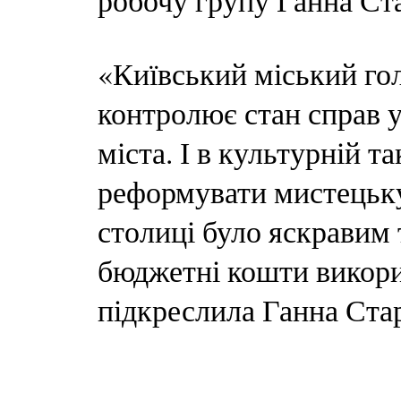
робочу групу Ганна Ст
«Київський міський го
контролює стан справ у
міста. І в культурній т
реформувати мистецьку
столиці було яскравим
бюджетні кошти викори
підкреслила Ганна Ста