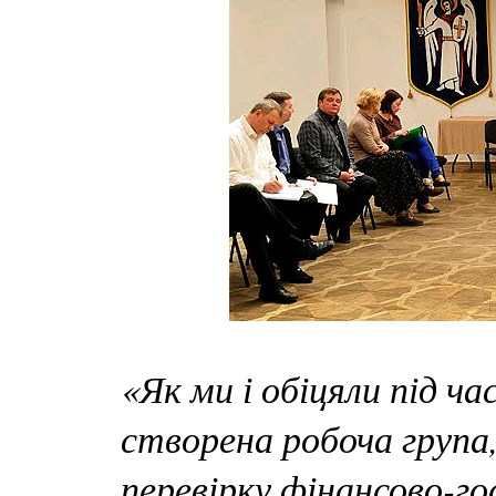
«Як ми і обіцяли під ча
створена робоча група,
перевірку фінансово-го