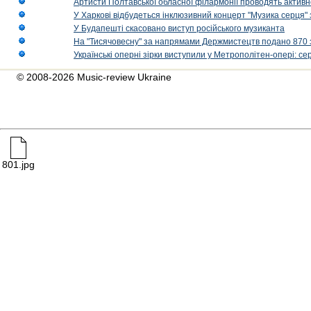
Артисти Полтавської обласної філармонії проводять активно
У Харкові відбудеться інклюзивний концерт "Музика серця" 
У Будапешті скасовано виступ російського музиканта
На "Тисячовесну" за напрямами Держмистецтв подано 870 за
Українські оперні зірки виступили у Метрополітен-опері: с
© 2008-2026 Music-review Ukraine
801.jpg