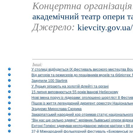
Концертна організаці
академічний театр опери та
Джерело:
kievcity.gov.ua/
Інші:
У столиці відбудеться IX фестиваль високого мистецтва Bouq
Від акторів та режисерів до працівників музеїв та бібліоте
Закупили 100 Starlink
У Луцьку зіграють на золотій флейті та органі
15 липня виповнюється 55 років Іванові Небесному
Нові імена поруч із лідерами: оголошено шортліст 8 Фест
Пішов із життя легендарний диригент оркестру Національн
Згадуємо Мирослава Скорика
Закарпатський народний хор отримав статус національног
“Він нас ще сильно здивує”: керівник Львівської опери відр
Ентоні Гопкінс здивував несподіваною зміною кар'єри у 88 ро
37-й Міжнародний фольклорний фестиваль «Буковинські зус