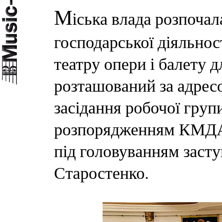
М
іська влада розпочал
господарської діяльнос
театру опери і балету д
розташований за адрес
засідання робочої групи
розпорядженням КМДА,
під головуванням зас
Старостенко.