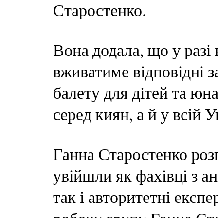
Старостенко.
Вона додала, що у разі
вживатиме відповідні з
балету для дітей та юн
серед киян, а й у всій У
Ганна Старостенко розп
увійшли як фахівці з а
так і авторитетні експе