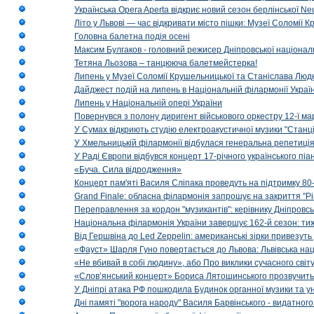
Українська Opera Aperta відкриє новий сезон берлінської Ne
Літо у Львові — час відкривати місто пішки: Музеї Соломії
Головна балетна подія осені
Максим Булгаков - головний режисер Дніпровської націонал
Тетяна Льозова – танцююча балетмейстерка!
Липень у Музеї Соломії Крушельницької та Станіслава Людк
Дайджест подій на липень в Національній філармонії Украї
Липень у Національній опері України
Повернувся з полону диригент військового оркестру 12-ї ма
У Сумах відкриють студію електроакустичної музики "Станці
У Хмельницькій філармонії відбулася генеральна репетиці
У Раді Європи відбувся концерт 17-річного українського пі
«Буча. Сила відродження»
Концерт пам'яті Василя Сліпака проведуть на підтримку 80
Grand Finale: обласна філармонія запрошує на закриття "Р
Переправлення за кордон "музикантів": керівнику Дніпровсь
Національна філармонія України завершує 162-й сезон: ти
Від Гершвіна до Led Zeppelin: американські зірки привезуть
«Фауст» Шарля Гуно повертається до Львова: Львівська на
«Не вбивай в собі людину», або Про виклики сучасного світ
«Слов’янський концерт» Бориса Лятошинського прозвучить
У Дніпрі атака РФ пошкодила Будинок органної музики та у
Дні памяті "ворога народу" Василя Барвінського - видатного