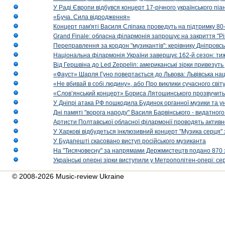
У Раді Європи відбувся концерт 17-річного українського пі
«Буча. Сила відродження»
Концерт пам'яті Василя Сліпака проведуть на підтримку 80
Grand Finale: обласна філармонія запрошує на закриття "Р
Переправлення за кордон "музикантів": керівнику Дніпровсь
Національна філармонія України завершує 162-й сезон: ти
Від Гершвіна до Led Zeppelin: американські зірки привезуть
«Фауст» Шарля Гуно повертається до Львова: Львівська на
«Не вбивай в собі людину», або Про виклики сучасного світ
«Слов’янський концерт» Бориса Лятошинського прозвучить
У Дніпрі атака РФ пошкодила Будинок органної музики та у
Дні памяті "ворога народу" Василя Барвінського - видатного
Артисти Полтавської обласної філармонії проводять активно
У Харкові відбудеться інклюзивний концерт "Музика серця" 
У Будапешті скасовано виступ російського музиканта
На "Тисячовесну" за напрямами Держмистецтв подано 870 за
Українські оперні зірки виступили у Метрополітен-опері: с
© 2008-2026 Music-review Ukraine