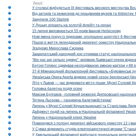
Інші:
У столиці відбудеться IX фестиваль високого мистецтва Bouq
Від акторів та режисерів до працівників музеїв та бібліоте
Закупили 100 Starlink
У Луцьку зіграють на золотій флейті та органі
15 липня виповнюється 55 років Іванові Небесному
Нові імена поруч із лідерами: оголошено шортліст 8 Фест
Пішов із життя легендарний диригент оркестру Національн
Згадуємо Мирослава Скорика
Закарпатський народний хор отримав статус національног
“Він нас ще сильно здивує”: керівник Львівської опери відр
Ентоні Гопкінс здивував несподіваною зміною кар'єри у 88 ро
37-й Міжнародний фольклорний фестиваль «Буковинські зус
Українська Opera Aperta відкриє новий сезон берлінської Ne
Літо у Львові — час відкривати місто пішки: Музеї Соломії
Головна балетна подія осені
Максим Булгаков - головний режисер Дніпровської націонал
Тетяна Льозова – танцююча балетмейстерка!
Липень у Музеї Соломії Крушельницької та Станіслава Людк
Дайджест подій на липень в Національній філармонії Украї
Липень у Національній опері України
Повернувся з полону диригент військового оркестру 12-ї ма
У Сумах відкриють студію електроакустичної музики "Станці
У Хмельницькій філармонії відбулася генеральна репетиці