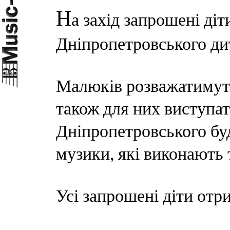
Н
а захід запрошені ді
Дніпропетровського дит
Малюків розважатимуть
також для них виступа
Дніпропетровського бу
музики, які виконають 
Усі запрошені діти отр