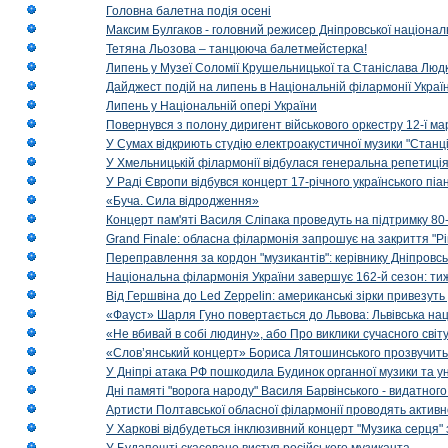
Головна балетна подія осені
Максим Булгаков - головний режисер Дніпровської націонал
Тетяна Льозова – танцююча балетмейстерка!
Липень у Музеї Соломії Крушельницької та Станіслава Людк
Дайджест подій на липень в Національній філармонії Украї
Липень у Національній опері України
Повернувся з полону диригент військового оркестру 12-ї ма
У Сумах відкриють студію електроакустичної музики "Станці
У Хмельницькій філармонії відбулася генеральна репетиці
У Раді Європи відбувся концерт 17-річного українського пі
«Буча. Сила відродження»
Концерт пам'яті Василя Сліпака проведуть на підтримку 80
Grand Finale: обласна філармонія запрошує на закриття "Р
Переправлення за кордон "музикантів": керівнику Дніпровсь
Національна філармонія України завершує 162-й сезон: ти
Від Гершвіна до Led Zeppelin: американські зірки привезуть
«Фауст» Шарля Гуно повертається до Львова: Львівська на
«Не вбивай в собі людину», або Про виклики сучасного світ
«Слов’янський концерт» Бориса Лятошинського прозвучить
У Дніпрі атака РФ пошкодила Будинок органної музики та у
Дні памяті "ворога народу" Василя Барвінського - видатного
Артисти Полтавської обласної філармонії проводять активно
У Харкові відбудеться інклюзивний концерт "Музика серця" 