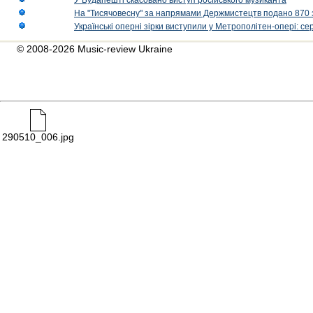
У Будапешті скасовано виступ російського музиканта
На "Тисячовесну" за напрямами Держмистецтв подано 870 за
Українські оперні зірки виступили у Метрополітен-опері: с
© 2008-2026 Music-review Ukraine
290510_006.jpg