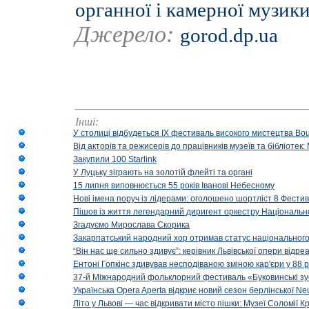
органної і камерної музик
Джерело:
gorod.dp.ua
Інші:
У столиці відбудеться IX фестиваль високого мистецтва Bouq
Від акторів та режисерів до працівників музеїв та бібліоте
Закупили 100 Starlink
У Луцьку зіграють на золотій флейті та органі
15 липня виповнюється 55 років Іванові Небесному
Нові імена поруч із лідерами: оголошено шортліст 8 Фест
Пішов із життя легендарний диригент оркестру Національн
Згадуємо Мирослава Скорика
Закарпатський народний хор отримав статус національног
“Він нас ще сильно здивує”: керівник Львівської опери відр
Ентоні Гопкінс здивував несподіваною зміною кар'єри у 88 ро
37-й Міжнародний фольклорний фестиваль «Буковинські зус
Українська Opera Aperta відкриє новий сезон берлінської Ne
Літо у Львові — час відкривати місто пішки: Музеї Соломії