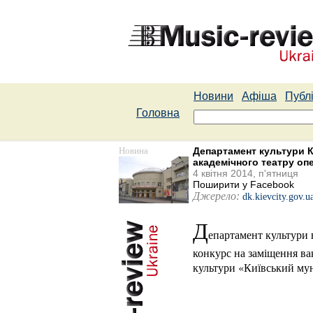
Новини
Афіша
Публі
Головна
Новина
Департамент культури К
академічного театру опе
4 квітня 2014, п'ятниця
Поширити у Facebook
Джерело:
dk.kievcity.gov.u
Д
епартамент культури в
конкурс на заміщення в
культури «Київський мун