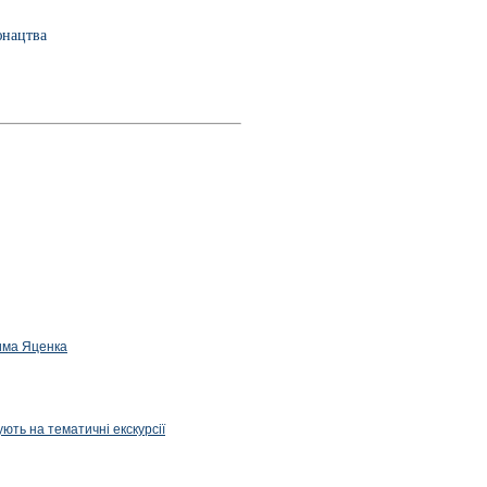
юнацтва
дима Яценка
ють на тематичні екскурсії