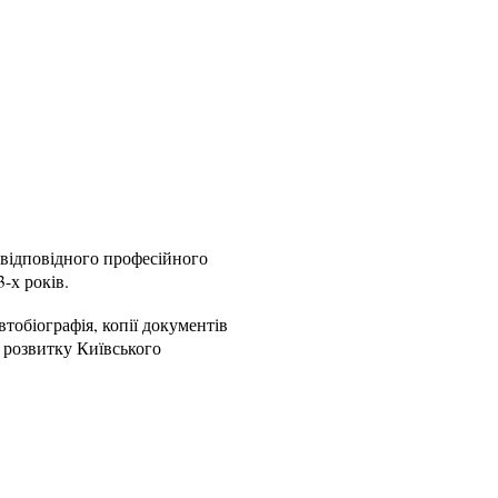
 відповідного професійного
-х років.
втобіографія, копії документів
ї розвитку Київського