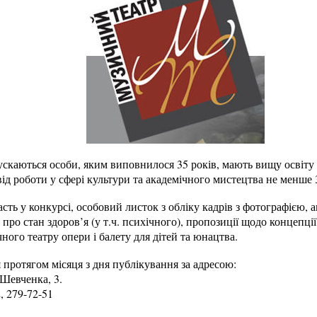
пускаються особи, яким виповнилося 35 років, мають вищу освіту
ід роботи у сфері культури та академічного мистецтва не менше 3
сть у конкурсі, особовий листок з обліку кадрів з фотографією, а
 про стан здоров’я (у т.ч. психічного), пропозиції щодо концепці
ого театру опери і балету для дітей та юнацтва.
ротягом місяця з дня публікування за адресою:
.Шевченка, 3.
, 279-72-51