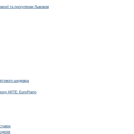
емонії та прогулянки Львовом
вітового шедевра
фону ARTE: EuroPiano
ставок
одерік