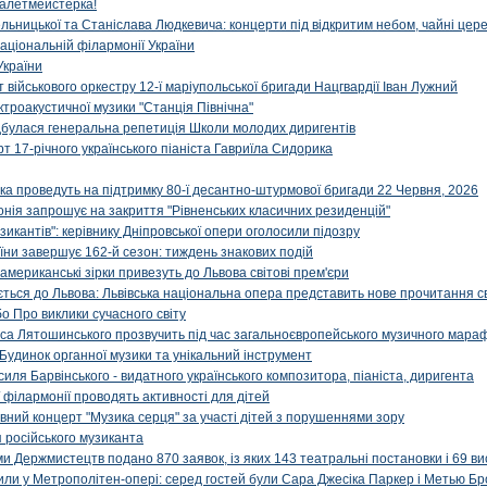
алетмейстерка!
льницької та Станіслава Людкевича: концерти під відкритим небом, чайні цер
аціональній філармонії України
України
військового оркестру 12-ї маріупольської бригади Нацгвардії Іван Лужний
ктроакустичної музики "Станція Північна"
ідбулася генеральна репетиція Школи молодих диригентів
т 17-річного українського піаніста Гавриїла Сидорика
ка проведуть на підтримку 80-ї десантно-штурмової бригади 22 Червня, 2026
онія запрошує на закриття "Рівненських класичних резиденцій"
икантів": керівнику Дніпровської опери оголосили підозру
ни завершує 162-й сезон: тиждень знакових подій
 американські зірки привезуть до Львова світові прем'єри
ться до Львова: Львівська національна опера представить нове прочитання с
о Про виклики сучасного світу
са Лятошинського прозвучить під час загальноєвропейського музичного мара
Будинок органної музики та унікальний інструмент
силя Барвінського - видатного українського композитора, піаніста, диригента
 філармонії проводять активності для дітей
ивний концерт "Музика серця" за участі дітей з порушеннями зору
 російського музиканта
и Держмистецтв подано 870 заявок, із яких 143 театральні постановки і 69 ви
упили у Метрополітен-опері: серед гостей були Сара Джесіка Паркер і Метью Бр