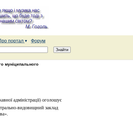
Про портал
Форум
го муніципального
жавної адміністрації) оголошує
еатрально-видовищний заклад
ва».