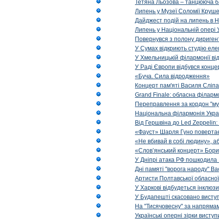
Тетяна Льозова – танцююча б
Липень у Музеї Соломії Круше
Дайджест подій на липень в Н
Липень у Національній опері 
Повернувся з полону диригент 
У Сумах відкриють студію еле
У Хмельницькій філармонії в
У Раді Європи відбувся концер
«Буча. Сила відродження»
Концерт пам'яті Василя Сліпа
Grand Finale: обласна філарм
Переправлення за кордон "муз
Національна філармонія Украї
Від Гершвіна до Led Zeppelin:
«Фауст» Шарля Гуно повертає
«Не вбивай в собі людину», аб
«Слов’янський концерт» Бори
У Дніпрі атака РФ пошкодила 
Дні памяті "ворога народу" Ва
Артисти Полтавської обласної
У Харкові відбудеться інклюз
У Будапешті скасовано виступ
На "Тисячовесну" за напрямам
Українські оперні зірки вист