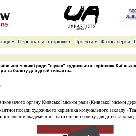
кації
Персональні сторінки
Проекти
Фотогалерея
иївської міської ради "шукає" художнього керівника Київсько
ри та балету для дітей і юнацтва
a
иконавчого органу Київської міської ради (Київської міської дер
акантної посади художнього керівника комунального закладу «Т
іципальний академічний театр опери і балету для дітей та юнацт