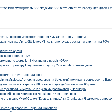
иївський муніципальний академічний театр опери та балету для дітей і 
a
иваль високого мистецтва Bouquet Kyiv Stage - що у програмі
рацівників музеїв та бібліотек: Мінкульт анонсував зростання зарплат на 70%
флейті та органі
ів Іванові Небесному
: оголошено шортліст 8 Фестивалю-премії «GRA»
иригент оркестру Національного цирку України Марк Резницький
отримав статус національного
ерівник Львівської опери відреагував на бруд, який полився із соцмереж на Ва
діваною зміною кар'єри у 88 років: про цей дебют він мріяв 60 років
й фестиваль «Буковинські зустрічі» розпочався у Чернівцях
иє новий сезон берлінської Neuköllner Oper прем'єрою
ти місто пішки: Музеї Соломії Крушельницької та Станіслава Людкевича запрошу
ежисер Дніпровської національної опери