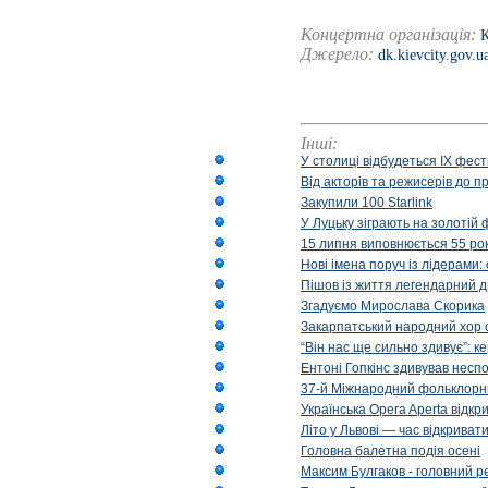
Концертна організація:
К
Джерело:
dk.kievcity.gov.u
Інші:
У столиці відбудеться IX фест
Від акторів та режисерів до п
Закупили 100 Starlink
У Луцьку зіграють на золотій 
15 липня виповнюється 55 рок
Нові імена поруч із лідерами
Пішов із життя легендарний д
Згадуємо Мирослава Скорика
Закарпатський народний хор 
“Він нас ще сильно здивує”: к
Ентоні Гопкінс здивував неспо
37-й Міжнародний фольклорни
Українська Opera Aperta відкр
Літо у Львові — час відкрива
Головна балетна подія осені
Максим Булгаков - головний р