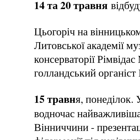
14 та 20 травня
відбуд
Цьогоріч на вінницько
Литовської академії му
консерваторії Рімвідас
голландський органіст 
15 травн
я, понеділок.
водночас найважливіша
Вінниччини - презента