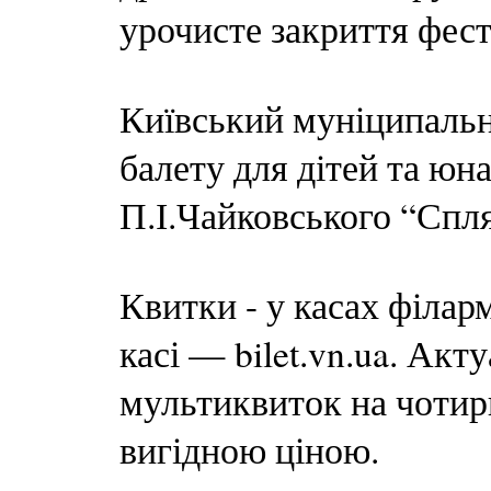
урочисте закриття фес
Київський муніципальн
балету для дітей та юн
П.І.Чайковського “Спля
Квитки - у касах філармо
касі — bilet.vn.ua. Ак
мультиквиток на чотир
вигідною ціною.