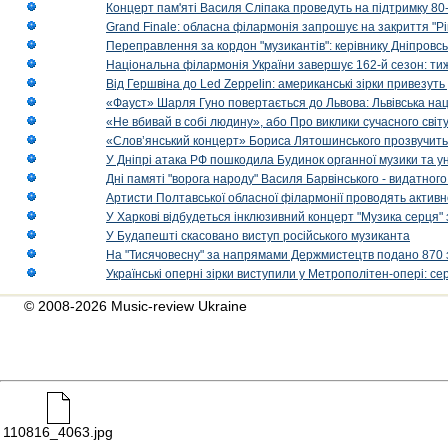
Концерт пам'яті Василя Сліпака проведуть на підтримку 80
Grand Finale: обласна філармонія запрошує на закриття "Р
Переправлення за кордон "музикантів": керівнику Дніпровсь
Національна філармонія України завершує 162-й сезон: ти
Від Гершвіна до Led Zeppelin: американські зірки привезуть
«Фауст» Шарля Гуно повертається до Львова: Львівська на
«Не вбивай в собі людину», або Про виклики сучасного світ
«Слов’янський концерт» Бориса Лятошинського прозвучить
У Дніпрі атака РФ пошкодила Будинок органної музики та у
Дні памяті "ворога народу" Василя Барвінського - видатного
Артисти Полтавської обласної філармонії проводять активно
У Харкові відбудеться інклюзивний концерт "Музика серця" 
У Будапешті скасовано виступ російського музиканта
На "Тисячовесну" за напрямами Держмистецтв подано 870 за
Українські оперні зірки виступили у Метрополітен-опері: с
© 2008-2026 Music-review Ukraine
110816_4063.jpg