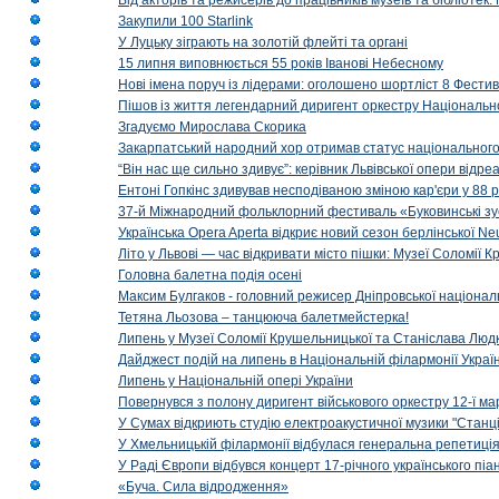
Від акторів та режисерів до працівників музеїв та бібліоте
Закупили 100 Starlink
У Луцьку зіграють на золотій флейті та органі
15 липня виповнюється 55 років Іванові Небесному
Нові імена поруч із лідерами: оголошено шортліст 8 Фест
Пішов із життя легендарний диригент оркестру Національн
Згадуємо Мирослава Скорика
Закарпатський народний хор отримав статус національног
“Він нас ще сильно здивує”: керівник Львівської опери відр
Ентоні Гопкінс здивував несподіваною зміною кар'єри у 88 ро
37-й Міжнародний фольклорний фестиваль «Буковинські зус
Українська Opera Aperta відкриє новий сезон берлінської Ne
Літо у Львові — час відкривати місто пішки: Музеї Соломії
Головна балетна подія осені
Максим Булгаков - головний режисер Дніпровської націонал
Тетяна Льозова – танцююча балетмейстерка!
Липень у Музеї Соломії Крушельницької та Станіслава Людк
Дайджест подій на липень в Національній філармонії Украї
Липень у Національній опері України
Повернувся з полону диригент військового оркестру 12-ї ма
У Сумах відкриють студію електроакустичної музики "Станці
У Хмельницькій філармонії відбулася генеральна репетиці
У Раді Європи відбувся концерт 17-річного українського пі
«Буча. Сила відродження»