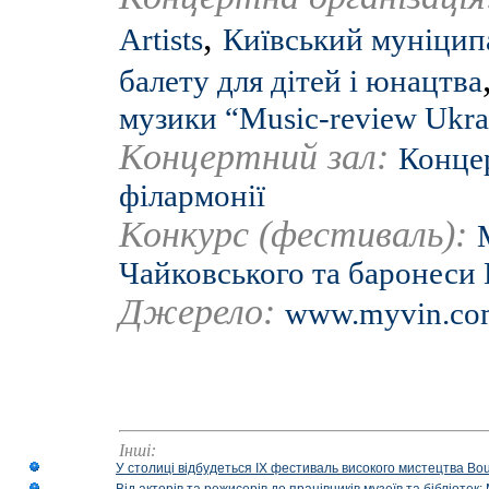
,
Artists
Київський муніцип
балету для дітей і юнацтва
музики “Music-review Ukra
Концертний зал:
Концер
філармонії
Конкурс (фестиваль):
Чайковського та баронеси
Джерело:
www.myvin.co
Інші:
У столиці відбудеться IX фестиваль високого мистецтва Bouq