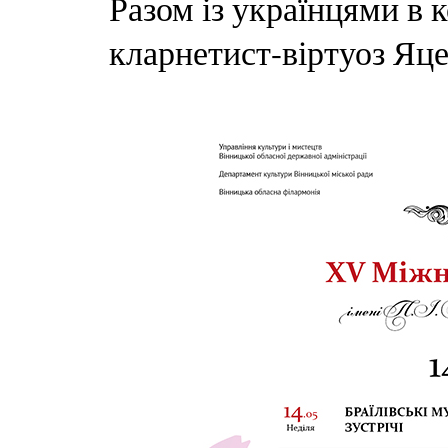
Разом із українцями в 
кларнетист-віртуоз Яце