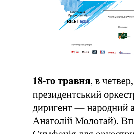
18-го травня
, в четвер
президентський оркестр
диригент — народний а
Анатолій Молотай). Вп
Симфонія для оркестру