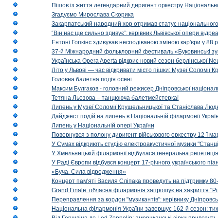
Пішов із життя легендарний диригент оркестру Національн
Згадуємо Мирослава Скорика
Закарпатський народний хор отримав статус національног
“Він нас ще сильно здивує”: керівник Львівської опери відр
Ентоні Гопкінс здивував несподіваною зміною кар'єри у 88 ро
37-й Міжнародний фольклорний фестиваль «Буковинські зус
Українська Opera Aperta відкриє новий сезон берлінської Ne
Літо у Львові — час відкривати місто пішки: Музеї Соломії
Головна балетна подія осені
Максим Булгаков - головний режисер Дніпровської націонал
Тетяна Льозова – танцююча балетмейстерка!
Липень у Музеї Соломії Крушельницької та Станіслава Людк
Дайджест подій на липень в Національній філармонії Украї
Липень у Національній опері України
Повернувся з полону диригент військового оркестру 12-ї ма
У Сумах відкриють студію електроакустичної музики "Станці
У Хмельницькій філармонії відбулася генеральна репетиці
У Раді Європи відбувся концерт 17-річного українського пі
«Буча. Сила відродження»
Концерт пам'яті Василя Сліпака проведуть на підтримку 80
Grand Finale: обласна філармонія запрошує на закриття "Р
Переправлення за кордон "музикантів": керівнику Дніпровсь
Національна філармонія України завершує 162-й сезон: ти