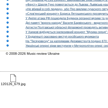
Від Гершвіна до Led Zeppelin: американські зірки привезуть
«Фауст» Шарля Гуно повертається до Львова: Львівська на
«Не вбивай в собі людину», або Про виклики сучасного світ
«Слов’янський концерт» Бориса Лятошинського прозвучить
У Дніпрі атака РФ пошкодила Будинок органної музики та у
Дні памяті "ворога народу" Василя Барвінського - видатного
Артисти Полтавської обласної філармонії проводять активно
У Харкові відбудеться інклюзивний концерт "Музика серця" 
У Будапешті скасовано виступ російського музиканта
На "Тисячовесну" за напрямами Держмистецтв подано 870 за
Українські оперні зірки виступили у Метрополітен-опері: с
© 2008-2026 Music-review Ukraine
120126_679.jpg