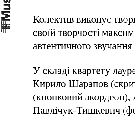
Колектив виконує твори
своїй творчості макси
автентичного звучання 
У складі квартету лаур
Кирило Шарапов (скрип
(кнопковий акордеон), 
Павлiчук-Тишкевич (фо