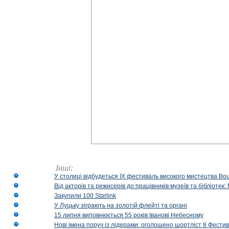
Інші:
У столиці відбудеться IX фестиваль високого мистецтва Bouq
Від акторів та режисерів до працівників музеїв та бібліоте
Закупили 100 Starlink
У Луцьку зіграють на золотій флейті та органі
15 липня виповнюється 55 років Іванові Небесному
Нові імена поруч із лідерами: оголошено шортліст 8 Фест