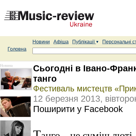
Новини
Афіша
Публікації
Персональні с
Головна
Новина
Сьогодні в Івано-Франк
танго
Фестиваль мистецтв «При
12 березня 2013, вівторо
Поширити у Facebook
Т
анго – це суміш люті,