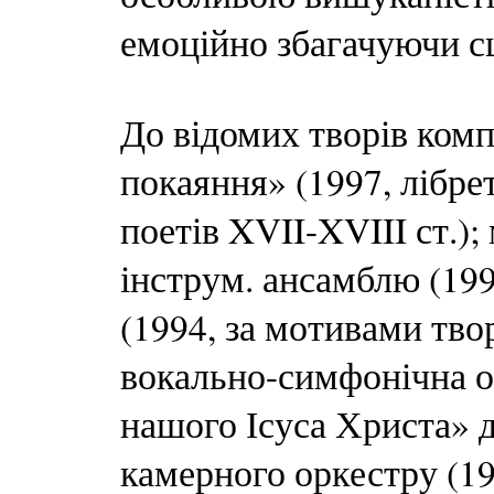
емоційно збагачуючи с
До відомих творів комп
покаяння» (1997, лібре
поетів XVII-XVIII ст.)
інструм. ансамблю (199
(1994, за мотивами тво
вокально-симфонічна о
нашого Ісуса Христа» дл
камерного оркестру (19