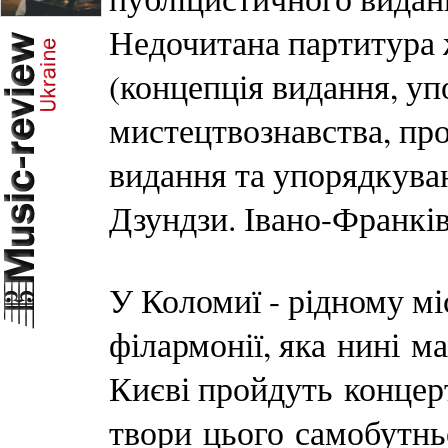
Недочитана партитура
(концепція видання, уп
мистецтвознавства, про
видання та упорядкува
Дзундзи. Івано-Франків
У Коломиї - рідному м
філармонії, яка нині ма
Києві пройдуть концер
твори цього самобутньо