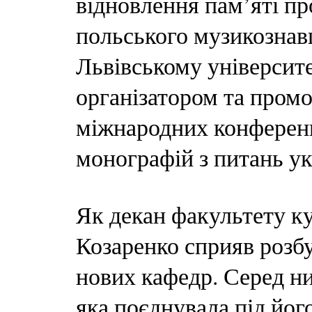
відновлення пам’яті п
польського музикознавц
Львівському університ
організатором та пром
міжнародних конференц
монографій з питань ук
Як декан факультету к
Козаренко сприяв розбу
нових кафедр. Серед ни
яка поєднувала під йог