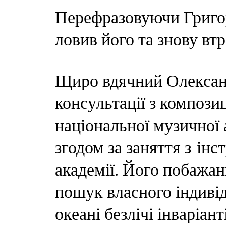
Перефразовуючи Григорі
ловив його та знову втр
Щиро вдячний Олексан
консультації з компози
національної музичної а
згодом за заняття з ін
академії. Його побажан
пошук власного індиві
океані безлічі інваріан