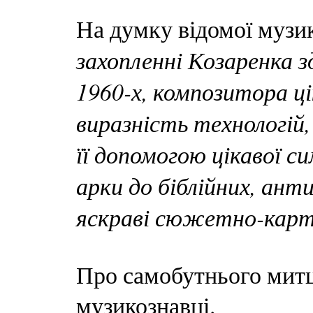
На думку відомої музи
захопленні Козаренка 
1960-х, композитора ц
виразність технологій,
її допомогою цікавої с
арки до біблійних, ант
яскраві сюжетно-карти
Про самобутнього митця
музикознавці.