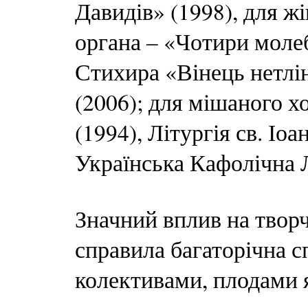
Давидів» (1998), для ж
органа – «Чотири молебн
Стихира «Вінець нетлін
(2006); для мішаного 
(1994), Літургія св. Іо
Українська Кафолічна Л
Значний вплив на твор
справила багаторічна с
колективами, плодами я