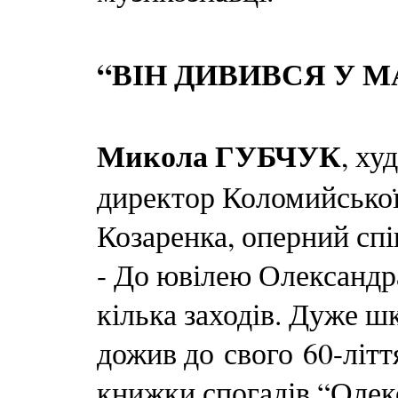
“ВІН ДИВИВСЯ У 
Микола ГУБЧУК
, ху
директор Коломийської
Козаренка, оперний спі
- До ювілею Олександ
кілька заходів. Дуже ш
дожив до свого 60-ліття
книжки спогадів “Олек