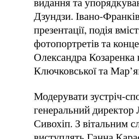
видання та упорядкува
Дзундзи. Івано-Франків
презентації, подія вміс
фотопортретів та конце
Олександра Козаренка 
Ключковської та Мар’я
Модерувати зустріч-сп
генеральний директор 
Сивохіп. З вітальним с
виступлять Ганна Кара