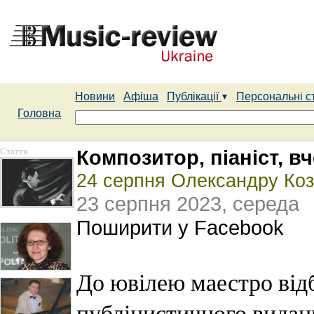
Новини
Афіша
Публікації
Персональні с
Головна
Стаття
Композитор, піаніст, 
24 серпня Олександру Коз
23 серпня 2023, середа
Поширити у Facebook
До ювілею маестро відб
публіцистичного видан