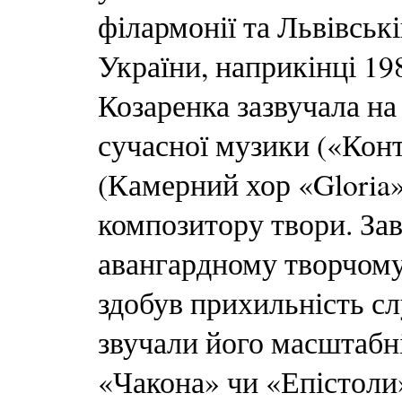
філармонії та Львівськ
України, наприкінці 1
Козаренка зазвучала на
сучасної музики («Конт
(Камерний хор «Gloria
композитору твори. Зав
авангардному творчом
здобув прихильність сл
звучали його масштабні
«Чакона» чи «Епістоли