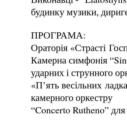
будинку музики, дириг
ПРОГРАМА:
Ораторія «Страсті Гос
Камерна симфонія “Sinf
ударних і струнного ор
«П’ять весільних ладка
камерного оркестру
“Concerto Rutheno” дл