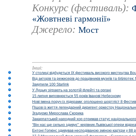
Конкурс (фестиваль):
Ф
«Жовтневі гармонії»
Джерело:
Мост
Інші:
У столиці відбудеться IX фестиваль високого мистецтва Bouq
Від акторів та режисерів до працівників музеїв та бібліоте
Закупили 100 Starlink
У Луцьку зіграють на золотій флейті та органі
15 липня виповнюється 55 років Іванові Небесному
Нові імена поруч із лідерами: оголошено шортліст 8 Фест
Пішов із життя легендарний диригент оркестру Національн
Згадуємо Мирослава Скорика
Закарпатський народний хор отримав статус національног
“Він нас ще сильно здивує”: керівник Львівської опери відр
Ентоні Гопкінс здивував несподіваною зміною кар'єри у 88 ро