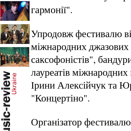
гармонії".
Упродовж фестивалю ві
міжнародних джазових 
саксофоністів", бандури
лауреатів міжнародних 
Ірини Алексійчук та Юр
"Концертіно".
Організатор фестивалю 