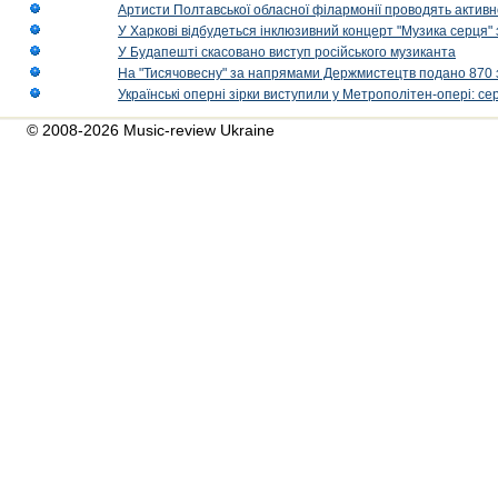
Артисти Полтавської обласної філармонії проводять активно
У Харкові відбудеться інклюзивний концерт "Музика серця" 
У Будапешті скасовано виступ російського музиканта
На "Тисячовесну" за напрямами Держмистецтв подано 870 за
Українські оперні зірки виступили у Метрополітен-опері: с
© 2008-2026 Music-review Ukraine