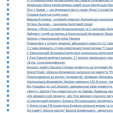
37-й Міжнародний фольклорний фестиваль «Буковинські зус
Українська Opera Aperta відкриє новий сезон берлінської Ne
Літо у Львові — час відкривати місто пішки: Музеї Соломії
Головна балетна подія осені
Максим Булгаков - головний режисер Дніпровської націонал
Тетяна Льозова – танцююча балетмейстерка!
Липень у Музеї Соломії Крушельницької та Станіслава Людк
Дайджест подій на липень в Національній філармонії Украї
Липень у Національній опері України
Повернувся з полону диригент військового оркестру 12-ї ма
У Сумах відкриють студію електроакустичної музики "Станці
У Хмельницькій філармонії відбулася генеральна репетиці
У Раді Європи відбувся концерт 17-річного українського пі
«Буча. Сила відродження»
Концерт пам'яті Василя Сліпака проведуть на підтримку 80
Grand Finale: обласна філармонія запрошує на закриття "Р
Переправлення за кордон "музикантів": керівнику Дніпровсь
Національна філармонія України завершує 162-й сезон: ти
Від Гершвіна до Led Zeppelin: американські зірки привезуть
«Фауст» Шарля Гуно повертається до Львова: Львівська на
«Не вбивай в собі людину», або Про виклики сучасного світ
«Слов’янський концерт» Бориса Лятошинського прозвучить
У Дніпрі атака РФ пошкодила Будинок органної музики та у
Дні памяті "ворога народу" Василя Барвінського - видатного