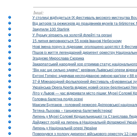
Інші:
У столиці відбудеться IX фестиваль високого мистецтва Bouq
Від акторів та режисерів до працівників музеїв та бібліоте
Закупили 100 Starlink
У Луцьку зіграють на золотій флейті та органі
15 липня виповнюється 55 років Іванові Небесному
Нові імена поруч із лідерами: оголошено шортліст 8 Фест
Пішов із життя легендарний диригент оркестру Національн
Згадуємо Мирослава Скорика
Закарпатський народний хор отримав статус національног
“Він нас ще сильно здивує”: керівник Львівської опери відр
Ентоні Гопкінс здивував несподіваною зміною кар'єри у 88 ро
37-й Міжнародний фольклорний фестиваль «Буковинські зус
Українська Opera Aperta відкриє новий сезон берлінської Ne
Літо у Львові — час відкривати місто пішки: Музеї Соломії
Головна балетна подія осені
Максим Булгаков - головний режисер Дніпровської націонал
Тетяна Льозова – танцююча балетмейстерка!
Липень у Музеї Соломії Крушельницької та Станіслава Людк
Дайджест подій на липень в Національній філармонії Украї
Липень у Національній опері України
Повернувся з полону диригент військового оркестру 12-ї ма