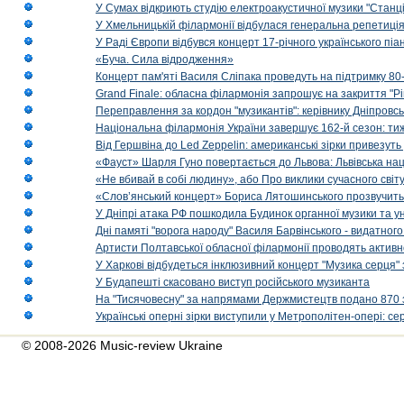
У Сумах відкриють студію електроакустичної музики "Станці
У Хмельницькій філармонії відбулася генеральна репетиці
У Раді Європи відбувся концерт 17-річного українського пі
«Буча. Сила відродження»
Концерт пам'яті Василя Сліпака проведуть на підтримку 80
Grand Finale: обласна філармонія запрошує на закриття "Р
Переправлення за кордон "музикантів": керівнику Дніпровсь
Національна філармонія України завершує 162-й сезон: ти
Від Гершвіна до Led Zeppelin: американські зірки привезуть
«Фауст» Шарля Гуно повертається до Львова: Львівська на
«Не вбивай в собі людину», або Про виклики сучасного світ
«Слов’янський концерт» Бориса Лятошинського прозвучить
У Дніпрі атака РФ пошкодила Будинок органної музики та у
Дні памяті "ворога народу" Василя Барвінського - видатного
Артисти Полтавської обласної філармонії проводять активно
У Харкові відбудеться інклюзивний концерт "Музика серця" 
У Будапешті скасовано виступ російського музиканта
На "Тисячовесну" за напрямами Держмистецтв подано 870 за
Українські оперні зірки виступили у Метрополітен-опері: с
© 2008-2026 Music-review Ukraine