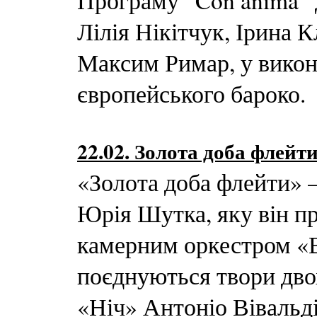
Програму “Con anima” д
Лілія Нікітчук, Ірина 
Максим Римар, у викона
європейського бароко.
22.02. Золота доба флейт
«Золота доба флейти» —
Юрія Шутка, яку він п
камерним оркестром «В
поєднуються твори дво
«Ніч» Антоніо Вівальд