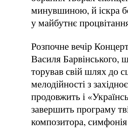
минувшиною, й іскра б
у майбутнє процвітання
Розпочне вечір Концерт
Василя Барвінського, щ
торував свій шлях до с
мелодійності з західн
продовжить і «Українс
завершить програму тв
композитора, симфонія