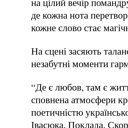
на цілий вечір помандр
де кожна нота перетво
кожне слово стає магіч
На сцені засяють талано
незабутні моменти гарм
“Де є любов, там є жит
сповнена атмосфери кр
поетичністю українсько
Івасюка, Поклада, Скор