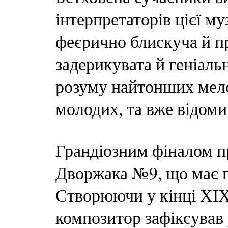
інтерпретаторів цієї м
феєрично блискуча й п
задерикувата й геніаль
розуму найтонших мело
молодих, та вже відомих
Грандіозним фіналом 
Дворжака №9, що має п
Створюючи у кінці ХІХ 
композитор зафіксував 