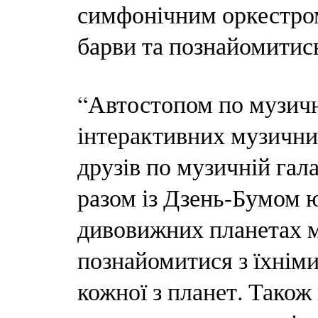
симфонічним оркестром
барви та познайомитис
“Автостопом по музичн
інтерактивних музични
друзів по музичній гал
разом із Дзень-Бумом ю
дивовижних планетах м
познайомитися з їхнім
кожної з планет. Також