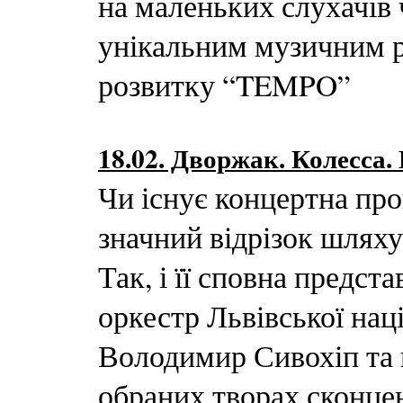
на маленьких слухачів 
унікальним музичним р
розвитку “TEMPO”
18.02. Дворжак. Колесса.
Чи існує концертна про
значний відрізок шляху
Так, і її сповна предс
оркестр Львівської нац
Володимир Сивохіп та 
обраних творах сконцен