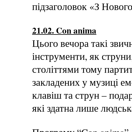
підзаголовок «З Нового
21.02. Con anima
Цього вечора такі звич
інструменти, як струни
століттями тому парти
закладених у музиці ем
клавіш та струн – пода
які здатна лише людськ