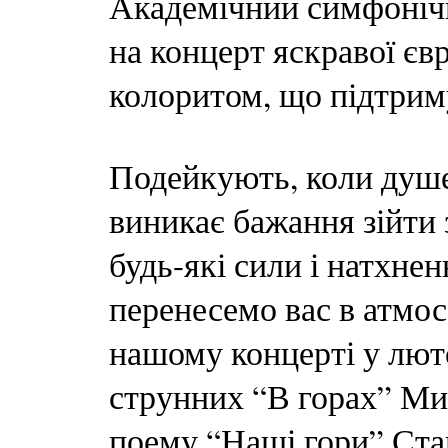
Академічний симфоніч
на концерт яскравої єв
колоритом, що підтриму
Подейкують, коли душе
виникає бажання зійти 
будь-які сили і натхнен
перенесемо вас в атмо
нашому концерті у лют
струнних “В горах” Ми
поему “Наші гори” Стан