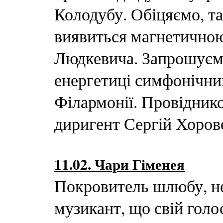
Колодубу. Обіцяємо, т
виявиться магнетичною
Людкевича. Запрошуємо
енергетиці симфонічних
Філармонії. Провіднико
диригент Сергій Хоров
11.02. Чари Гіменея
Покровитель шлюбу, не
музикант, що свій голос