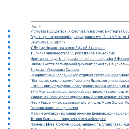
Інші:
У столиці відбудеться IX фестиваль високого мистецтва Bouq
Від акторів та режисерів до працівників музеїв та бібліоте
Закупили 100 Starlink
У Луцьку зіграють на золотій флейті та органі
15 липня виповнюється 55 років Іванові Небесному
Нові імена поруч із лідерами: оголошено шортліст 8 Фест
Пішов із життя легендарний диригент оркестру Національн
Згадуємо Мирослава Скорика
Закарпатський народний хор отримав статус національног
“Він нас ще сильно здивує”: керівник Львівської опери відр
Ентоні Гопкінс здивував несподіваною зміною кар'єри у 88 ро
37-й Міжнародний фольклорний фестиваль «Буковинські зус
Українська Opera Aperta відкриє новий сезон берлінської Ne
Літо у Львові — час відкривати місто пішки: Музеї Соломії
Головна балетна подія осені
Максим Булгаков - головний режисер Дніпровської націонал
Тетяна Льозова – танцююча балетмейстерка!
Липень у Музеї Соломії Крушельницької та Станіслава Людк