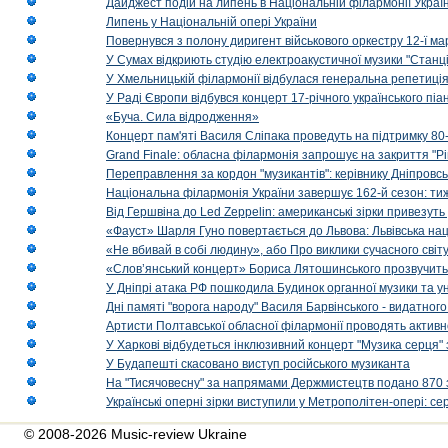
Дайджест подій на липень в Національній філармонії Украї
Липень у Національній опері України
Повернувся з полону диригент військового оркестру 12-ї ма
У Сумах відкриють студію електроакустичної музики "Станці
У Хмельницькій філармонії відбулася генеральна репетиці
У Раді Європи відбувся концерт 17-річного українського пі
«Буча. Сила відродження»
Концерт пам'яті Василя Сліпака проведуть на підтримку 80
Grand Finale: обласна філармонія запрошує на закриття "Р
Переправлення за кордон "музикантів": керівнику Дніпровсь
Національна філармонія України завершує 162-й сезон: ти
Від Гершвіна до Led Zeppelin: американські зірки привезуть
«Фауст» Шарля Гуно повертається до Львова: Львівська на
«Не вбивай в собі людину», або Про виклики сучасного світ
«Слов’янський концерт» Бориса Лятошинського прозвучить
У Дніпрі атака РФ пошкодила Будинок органної музики та у
Дні памяті "ворога народу" Василя Барвінського - видатного
Артисти Полтавської обласної філармонії проводять активно
У Харкові відбудеться інклюзивний концерт "Музика серця" 
У Будапешті скасовано виступ російського музиканта
На "Тисячовесну" за напрямами Держмистецтв подано 870 за
Українські оперні зірки виступили у Метрополітен-опері: с
© 2008-2026 Music-review Ukraine