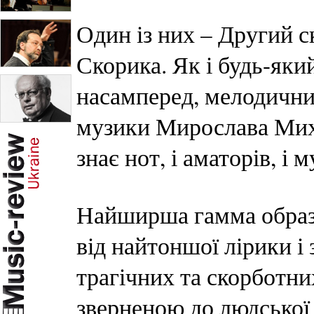
Один із них – Другий 
Скорика. Як і будь-який
насамперед, мелодични
музики Мирослава Михай
знає нот, і аматорів, і
Найширша гамма образ
від найтоншої лірики і
трагічних та скорботни
зверненою до людської