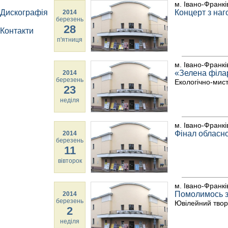
м. Івано-Франкі
Дискографія
Концерт з наг
2014
березень
28
Контакти
п'ятниця
м. Івано-Франкі
«Зелена філар
2014
березень
Екологічно-мис
23
неділя
м. Івано-Франкі
Фінал обласно
2014
березень
11
вівторок
м. Івано-Франкі
Помолимось з
2014
березень
Ювілейний творч
2
неділя