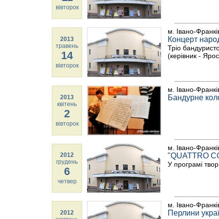
вівторок
м. Івано-Франкі
Концерт наро
2013
травень
Тріо бандуристо
14
(керівник - Яро
вівторок
м. Івано-Франкі
Бандурне кол
2013
квітень
2
вівторок
м. Івано-Франкі
2012
"QUATTRO CO
грудень
У програмі твор
6
четвер
м. Івано-Франкі
Перлини украї
2012