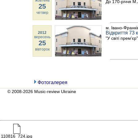
жовтень
До 170-річчя М
25
четвер
м. Івано-Франкі
Відкриття 73 
2012
вересень
"У світі прем'єр"
25
вівторок
Фотогалерея
© 2008-2026 Music-review Ukraine
110816_724.jpg