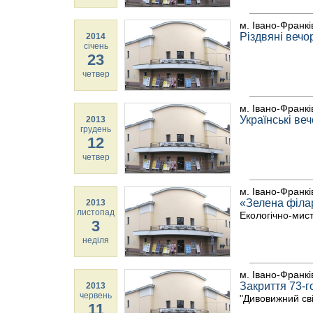
м. Івано-Франкі
Різдвяні вечо
2014
січень
23
четвер
м. Івано-Франкі
Українські ве
2013
грудень
12
четвер
м. Івано-Франкі
«Зелена філа
2013
листопад
Екологічно-мис
3
неділя
м. Івано-Франкі
Закриття 73-г
2013
червень
"Дивовижний сві
11