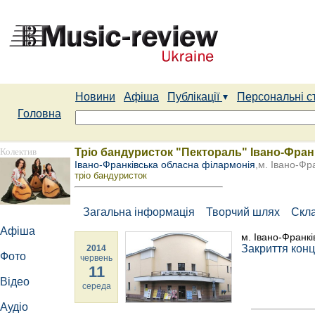
Новини
Афіша
Публікації
Персональні с
Головна
Колектив
Тріо бандуристок "Пектораль" Івано-Фран
Івано-Франківська обласна філармонія
,м. Івано-Фр
тріо бандуристок
Загальна інформація
Творчий шлях
Скл
Афіша
м. Івано-Франкі
Закриття конц
2014
Фото
червень
11
Відео
середа
Аудіо