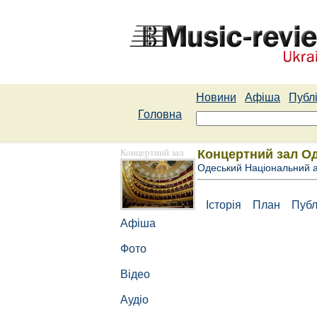
Новини
Афіша
Публі
Головна
Концертний зал
Концертний зал Од
Одеський Національний а
Історія
План
Публ
Афіша
Фото
Відео
Аудіо