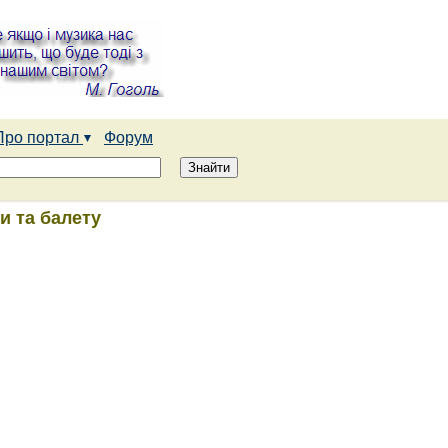
Про портал
Форум
и та балету