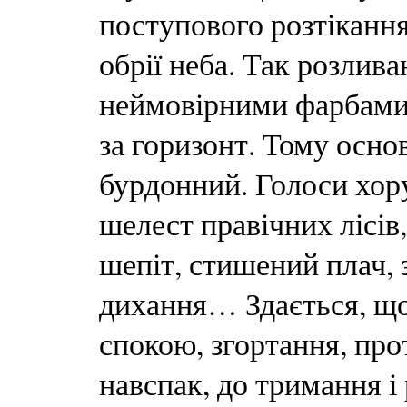
поступового розтікання
обрії неба. Так розлив
неймовірними фарбами 
за горизонт. Тому осно
бурдонний. Голоси хору
шелест правічних лісів
шепіт, стишений плач, 
дихання… Здається, що 
спокою, згортання, прот
навспак, до тримання 