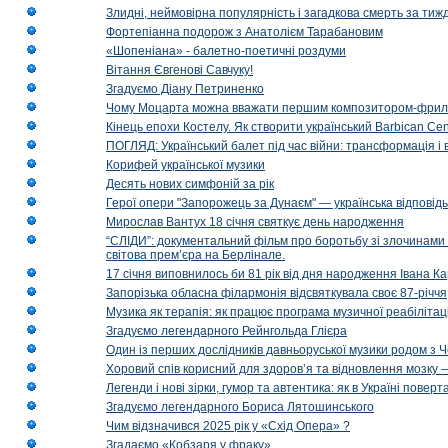
Злидні, неймовірна популярність і загадкова смерть за тиж
Фортепіанна подорож з Анатолієм Тарабановим
«Шопеніана» - балетно-поетичні роздуми
Вітання Євгенові Савчуку!
Згадуємо Діану Петриненко
Чому Моцарта можна вважати першим композитором-фри
Кінець епохи Костелу. Як створити український Barbican Cen
ПОГЛЯД: Український балет під час війни: трансформація і 
Корифей української музики
Десять нових симфоній за рік
Герої опери "Запорожець за Дунаєм" — українська відповід
Мирослав Вантух 18 січня святкує день народження
“СЛІДИ”: документальний фільм про боротьбу зі злочинами 
світова прем’єра на Берлінале.
17 січня виповнилось би 81 рік від дня народження Івана К
Запорізька обласна філармонія відсвяткувала своє 87-річчя
Музика як терапія: як працює програма музичної реабілітаці
Згадуємо легендарного Рейнгольда Глієра
Один із перших дослідників давньоруської музики родом з 
Хоровий спів корисний для здоров’я та відновлення мозку
Легенди і нові зірки, гумор та автентика: як в Україні пове
Згадуємо легендарного Бориса Лятошинського
Чим відзначився 2025 рік у «Схід Опера» ?
Згадаємо «Кобзаря у фраку»