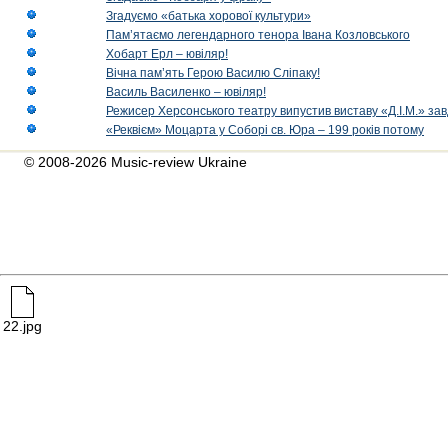
Згадуємо «батька хорової культури»
Пам’ятаємо легендарного тенора Івана Козловського
Хобарт Ерл – ювіляр!
Вічна пам’ять Герою Василю Сліпаку!
Василь Василенко – ювіляр!
Режисер Херсонського театру випустив виставу «Д.І.М.» за
«Реквієм» Моцарта у Соборі св. Юра – 199 років потому
© 2008-2026 Music-review Ukraine
22.jpg