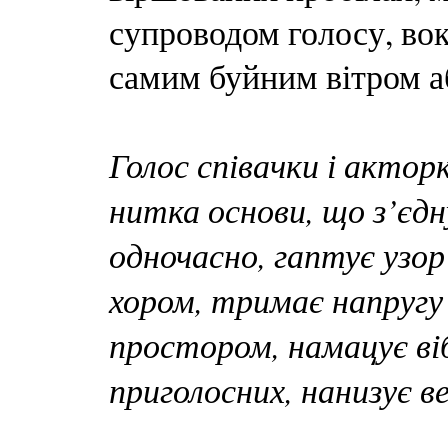
супроводом голосу, во
самим буйним вітром а
Голос співачки і актор
нитка основи, що з’єдн
одночасно, гаптує узо
хором, тримає напругу 
простором, намацує віб
приголосних, нанизує в