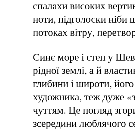
спалахи високих вертик
ноти, підголоски ніби
потоках вітру, перетво
Синє море і степ у Шев
рідної землі, а й власт
глибини і широти, його т
художника, теж дуже «з
чуттям. Це погляд згор
зсередини люблячого се