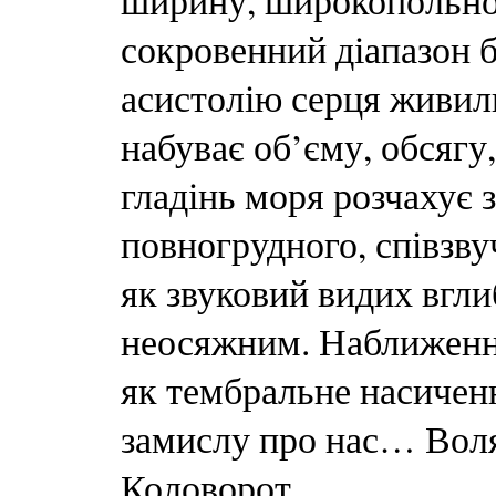
ширину, широкопольно
сокровенний діапазон б
асистолію серця живил
набуває об’єму, обсягу
гладінь моря розчахує 
повногрудного, співзвучн
як звуковий видих вгли
неосяжним. Наближення
як тембральне насичен
замислу про нас… Вол
Коловорот…