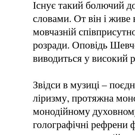
Існує такий болючий д
словами. От він і живе 
мовчазній співприсутно
розради. Оповідь Шевч
виводиться у високий р
Звідси в музиці – поєд
ліризму, протяжна моно
монодійному духовному 
голографічні рефрени фр