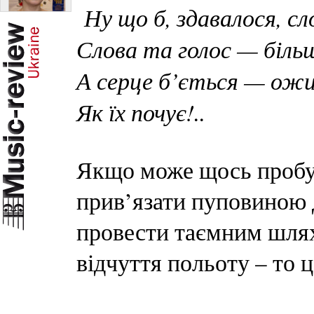
Ну що б, здавалося, сло
Слова та голос — більш
А серце б’ється — ожи
Як їх почує!..
Якщо може щось пробуд
прив’язати пуповиною до
провести таємним шлях
відчуття польоту – то 