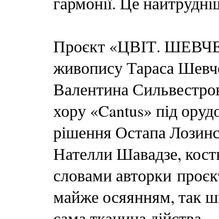
гармонії. Це найтрудні
Проєкт «ЦВІТ. ШЕВЧЕН
живопису Тараса Шевче
Валентина Сильвестров
хору «Cantus» під ору
рішення Остапа Лозинсь
Нателли Шавадзе, кост
словами авторки проєк
майже осяянням, так шв
сама тканина дійства.