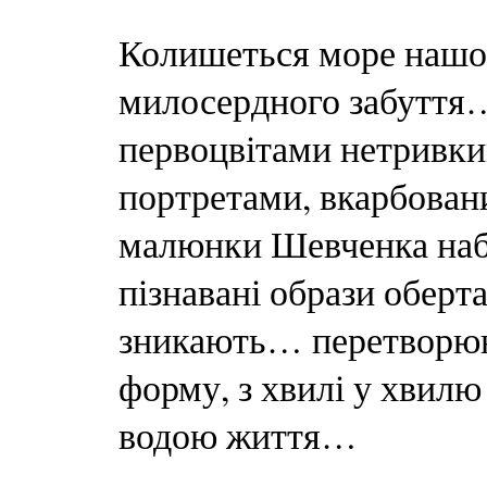
Колишеться море нашої
милосердного забуття…
первоцвітами нетрив
портретами, вкарбован
малюнки Шевченка на
пізнавані образи оберт
зникають… перетворюю
форму, з хвилі у хвилю
водою життя…