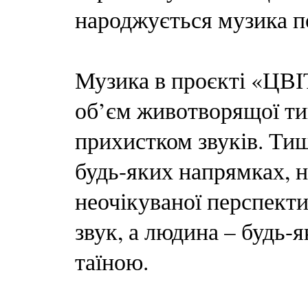
народжується музика п
Музика в проєкті «Ц
об’єм животворящої тиш
прихистком звуків. Тиш
будь-яких напрямках, н
неочікуваної перспекти
звук, а людина – будь-я
таїною.