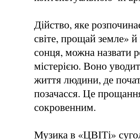
Дійство, яке розпочи
світе, прощай земле» й
сонця, можна назвати р
містерією. Воно уводи
життя людини, де початк
позачасся. Це прощання,
сокровенним.
Музика в «ЦВІТі» суг