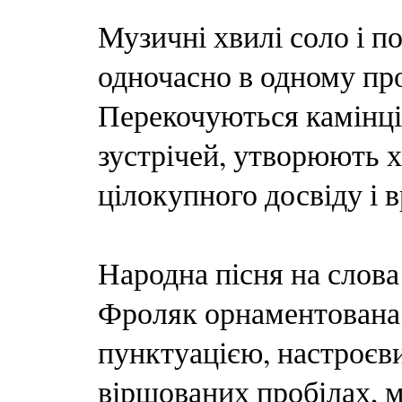
Музичні хвилі соло і п
одночасно в одному про
Перекочуються камінці
зустрічей, утворюють 
цілокупного досвіду і 
Народна пісня на слов
Фроляк орнаментована 
пунктуацією, настроєв
віршованих пробілах, 