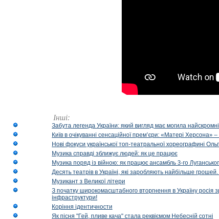
Інші:
Забута легенда України: який вигляд має могила найскромніш
Київ в очікуванні сенсаційної прем’єри: «Матері Херсона» 
Нові фокуси української топ-театральної хореографині Оль
Музика справді зближує людей: як це працює
Музика поряд із війною: як працює ансамбль 3-го Лугансько
Десять театрів в Україні, які заробляють найбільше гроше
Музикант з Великої літери
З початку широкомасштабного вторгнення в Україну росія з
інфраструктури!
Коріння ідентичности
Як пісня "Гей, пливе кача" стала реквіємом Небесній сотні