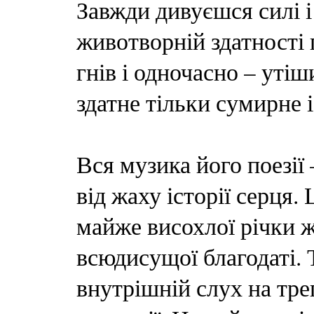
Завжди дивуєшся силі і
животворній здатності п
гнів і одночасно – уті
здатне тільки сумирне і
Вся музика його поезії
від жаху історії серця
майже висохлої річки 
всюдисущої благодаті. 
внутрішній слух на тр